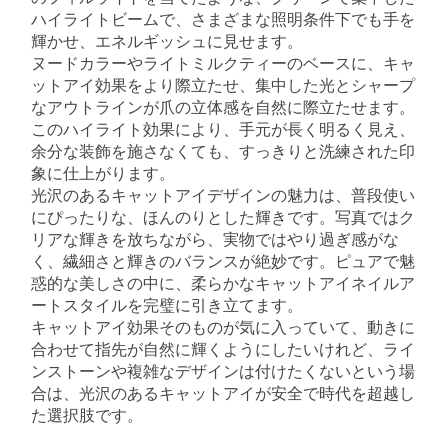
ハイライトビームで、さまざまな照明条件下でも手を
輝かせ、エネルギッシュに見せます。
ヌードカラーやライトミルクティーのベースに、キャ
ットアイ効果をより際立たせ、集中した光とシャープ
なアウトラインが爪の立体感を自然に際立たせます。
このハイライト効果により、手元が長く明るく見え、
余分な装飾を施さなくても、すっきりと洗練された印
象に仕上がります。
光沢のあるキャットアイデザインの魅力は、普段使い
にぴったりな、ほんのりとした輝きです。写真ではク
リアな輝きを放ちながら、実物ではやり過ぎ感がな
く、繊細さと輝きのバランスが絶妙です。ピュアで魅
惑的な美しさの中に、柔らかなキャットアイネイルア
ートスタイルを完璧に引き立てます。
キャットアイ効果そのものが気に入っていて、動きに
合わせて指先が自然に輝くようにしたいけれど、ライ
ンストーンや複雑なデザインは付けたくないという場
合は、光沢のあるキャットアイが安全で時代を超越し
た選択肢です。