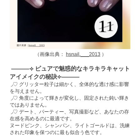
（画像出典：
hsnail.___2013
）
———⟢ ピュアで魅惑的なキラキラキャット
アイメイクの秘訣⟣———
◞♡ グリッター粒子は細かく、全体的な透け感に影響
を与えません。
◞♡ 角度によって輝きが変化し、固定された鈍い輝き
ではありません。
◞♡ デート、パーティー、写真撮影など、あなたの存
在感を高めるのに最適です。
ヌードピンク、シャンパン、ライトゴールドは、洗練
された印象を保つのに最も似合う色です。