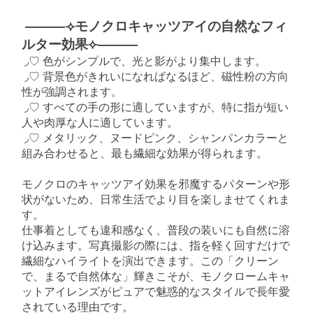
———⟢モノクロキャッツアイの自然なフィ
ルター効果⟣———
◞♡ 色がシンプルで、光と影がより集中します。
◞♡ 背景色がきれいになればなるほど、磁性粉の方向
性が強調されます。
◞♡ すべての手の形に適していますが、特に指が短い
人や肉厚な人に適しています。
◞♡ メタリック、ヌードピンク、シャンパンカラーと
組み合わせると、最も繊細な効果が得られます。
モノクロのキャッツアイ効果を邪魔するパターンや形
状がないため、日常生活でより目を楽しませてくれま
す。
仕事着としても違和感なく、普段の装いにも自然に溶
け込みます。写真撮影の際には、指を軽く回すだけで
繊細なハイライトを演出できます。この「クリーン
で、まるで自然体な」輝きこそが、モノクロームキャ
ットアイレンズがピュアで魅惑的なスタイルで長年愛
されている理由です。