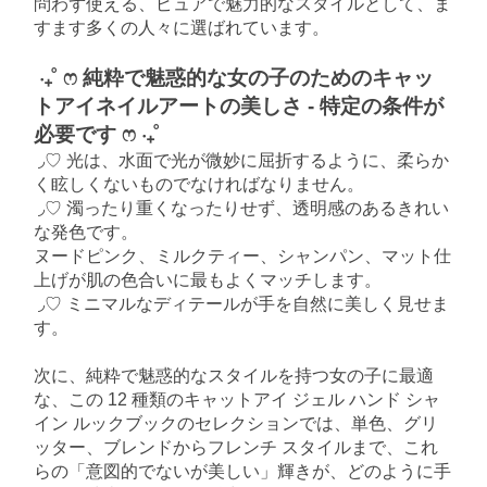
問わず使える、ピュアで魅力的なスタイルとして、ま
すます多くの人々に選ばれています。
‧₊˚ ෆ 純粋で魅惑的な女の子のためのキャッ
トアイネイルアートの美しさ - 特定の条件が
必要です ෆ ‧₊˚
◞♡ 光は、水面で光が微妙に屈折するように、柔らか
く眩しくないものでなければなりません。
◞♡ 濁ったり重くなったりせず、透明感のあるきれい
な発色です。
ヌードピンク、ミルクティー、シャンパン、マット仕
上げが肌の色合いに最もよくマッチします。
◞♡ ミニマルなディテールが手を自然に美しく見せま
す。
次に、純粋で魅惑的なスタイルを持つ女の子に最適
な、この 12 種類のキャットアイ ジェル ハンド シャ
イン ルックブックのセレクションでは、単色、グリ
ッター、ブレンドからフレンチ スタイルまで、これ
らの「意図的でないが美しい」輝きが、どのように手