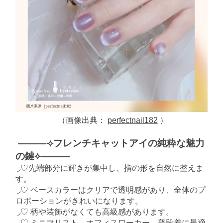
（画像出典：
perfectnail182
）
———⟢フレンチキャットアイの純粋な魅力
の鍵⟣———
◞♡先端部分に輝きが集中し、指の形を自然に整えま
す。
◞♡ ベースカラーはクリアで透明感があり、全体のプ
ロポーションがきれいになります。
◞♡ 柄や装飾がなくても高級感があります。
◞♡ ミニマリスト、オフィスワーカー、普段着に最適