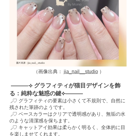
（画像出典：
jia_nail__studio
）
———⟢ グラフィティが猫目デザインを飾
る：純粋な魅惑の鍵⟣———
◞♡ グラフィティの要素は小さくて不規則で、自然に
残された筆跡のようです。
◞♡ ベースカラーはクリアで透明感があり、無垢の水
のような清潔感を保ちます。
◞♡ キャットアイ効果は柔らかく明るく、全体的に目
を楽しませてくれます。