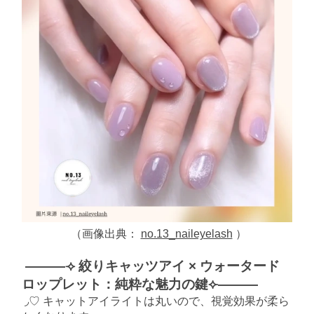
（画像出典：
no.13_naileyelash
）
———⟢ 絞りキャッツアイ × ウォータード
ロップレット：純粋な魅力の鍵⟣———
◞♡ キャットアイライトは丸いので、視覚効果が柔ら