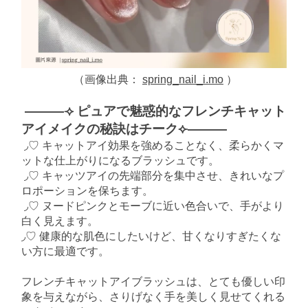
（画像出典：
spring_nail_i.mo
）
———⟢ ピュアで魅惑的なフレンチキャット
アイメイクの秘訣はチーク⟣———
◞♡ キャットアイ効果を強めることなく、柔らかくマ
ットな仕上がりになるブラッシュです。
◞♡ キャッツアイの先端部分を集中させ、きれいなプ
ロポーションを保ちます。
◞♡ ヌードピンクとモーブに近い色合いで、手がより
白く見えます。
◞♡ 健康的な肌色にしたいけど、甘くなりすぎたくな
い方に最適です。
フレンチキャットアイブラッシュは、とても優しい印
象を与えながら、さりげなく手を美しく見せてくれる