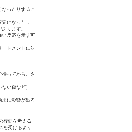
くなったりするこ
安定になったり、
があります。
強い反応を示す可
リートメントに対
。
で待ってから、さ
いない傷など）
効果に影響が出る
の行動を考える
スを受けるより