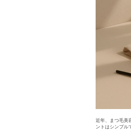
近年、まつ毛美
ントはシンプル