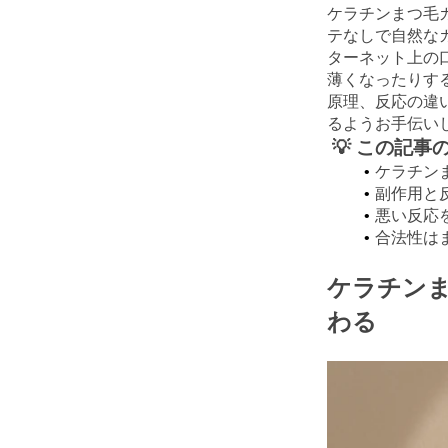
ケラチンまつ毛
テなしで自然な
ターネット上の
薄くなったりす
原理、反応の違
るようお手伝い
💡 この記
ケラチン
副作用と
悪い反応
合法性は
ケラチン
わる