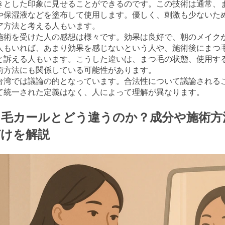
きとした印象に見せることができるのです。この技術は通常、
や保湿液などを塗布して使用します。優しく、刺激も少ないた
ア方法と考える人もいます。
施術を受けた人の感想は様々です。効果は良好で、朝のメイク
人もいれば、あまり効果を感じないという人や、施術後にまつ
と訴える人もいます。こうした違いは、まつ毛の状態、使用す
術方法にも関係している可能性があります。
台湾では議論の的となっています。合法性について議論される
て統一された定義はなく、人によって理解が異なります。
つ毛カールとどう違うのか？成分や施術方
づけを解説