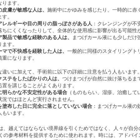
なります。
の皮膚が敏感な人は、
施術中にかゆみを感じたり、一時的に赤
ます。
アレルギーや目の周りの脂っぽさがある人
：クレンジングが不
落ちにくくなったりして、全体的な使用感に影響が出る可能性
ア製品で敏感な経験のある人は、
まつげカール液にも少しだけ
ります。
ーマで不快感を経験した人は、
一般的に同様のスタイリングト
慎重になります。
な違いに加えて、手術前に以下の詳細に注意を払う人もいます
クステをしたばかりの人は、
つけまつげが自然に抜け落ちるま
処置を講じることがよくあります。
に明らかな不安定性がある場合
（ものもらい、湿疹、治癒して
状況ではほとんど実行されません。
を塗布した日に完全に落としていない場合
：まつげカール液の
人もいます。
は、越えてはならない境界線を引くためではなく、人々が自分
くの参考材料を提供するために使われます。時には、アドバイ