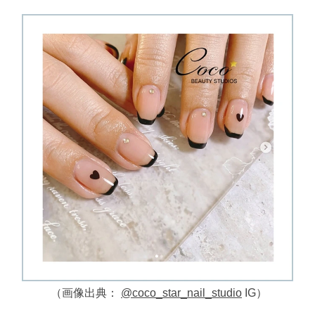
（画像出典：
@coco_star_nail_studio
IG）