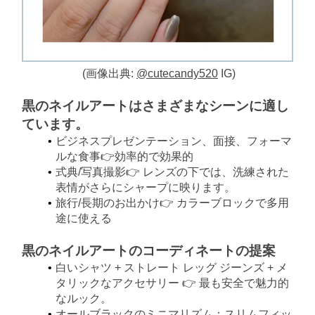
(画像出典:
@cutecandy520
IG)
黒のネイルアートはさまざまなシーンに適し
ています。
ビジネスプレゼンテーション、面接、フォーマ
ルな食事👉効率的で効果的
式典/写真撮影👉 レンズの下では、洗練された
表情がさらにシャープに映ります。
旅行/長期のお出かけ👉 カラーブロックで多用
途に使える
黒のネイルアートのコーディネートの提案
白いシャツ + ストレート レッグ ジーンズ + メ
タリックなアクセサリー 👉 最も安全で魅力的
なルック。
オールブラックのミニマリズム：スリムフィッ