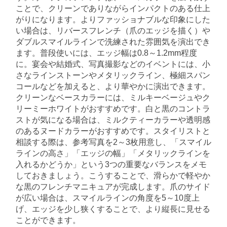
ことで、クリーンでありながらインパクトのある仕上
がりになります。よりファッショナブルな印象にした
い場合は、リバースフレンチ（爪のエッジを描く）や
ダブルスマイルラインで洗練された雰囲気を演出でき
ます。普段使いには、エッジ幅は0.8～1.2mm程度
に。宴会や結婚式、写真撮影などのイベントには、小
さなラインストーンやメタリックライン、極細スパン
コールなどを加えると、より華やかに演出できます。
クリーンなベースカラーには、ミルキーベージュやク
リーミーホワイトがおすすめです。白と黒のコントラ
ストが気になる場合は、ミルクティーカラーや透明感
のあるヌードカラーがおすすめです。スタイリストと
相談する際は、参考写真を2～3枚用意し、「スマイル
ラインの高さ」「エッジの幅」「メタリックラインを
入れるかどうか」という3つの重要なバランスをメモ
しておきましょう。こうすることで、滑らかで軽やか
な黒のフレンチマニキュアが完成します。爪のサイド
が広い場合は、スマイルラインの角度を5～10度上
げ、エッジを少し狭くすることで、より縦長に見せる
ことができます。