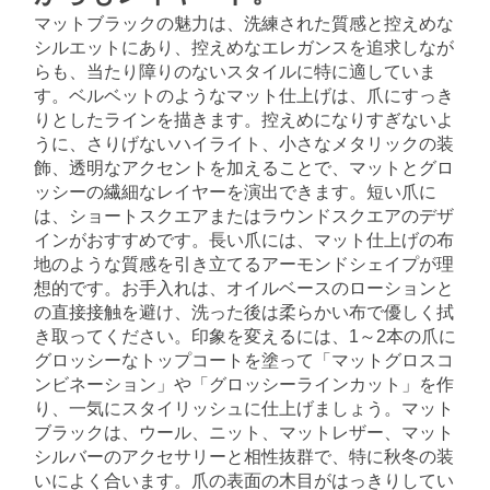
マットブラックの魅力は、洗練された質感と控えめな
シルエットにあり、控えめなエレガンスを追求しなが
らも、当たり障りのないスタイルに特に適していま
す。ベルベットのようなマット仕上げは、爪にすっき
りとしたラインを描きます。控えめになりすぎないよ
うに、さりげないハイライト、小さなメタリックの装
飾、透明なアクセントを加えることで、マットとグロ
ッシーの繊細なレイヤーを演出できます。短い爪に
は、ショートスクエアまたはラウンドスクエアのデザ
インがおすすめです。長い爪には、マット仕上げの布
地のような質感を引き立てるアーモンドシェイプが理
想的です。お手入れは、オイルベースのローションと
の直接接触を避け、洗った後は柔らかい布で優しく拭
き取ってください。印象を変えるには、1～2本の爪に
グロッシーなトップコートを塗って「マットグロスコ
ンビネーション」や「グロッシーラインカット」を作
り、一気にスタイリッシュに仕上げましょう。マット
ブラックは、ウール、ニット、マットレザー、マット
シルバーのアクセサリーと相性抜群で、特に秋冬の装
いによく合います。爪の表面の木目がはっきりしてい