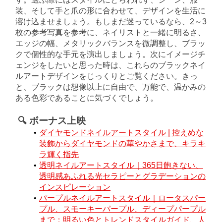
装、そして手と爪の形に合わせて、デザインを生活に
溶け込ませましょう。もしまだ迷っているなら、2～3
枚の参考写真を参考に、ネイリストと一緒に明るさ、
エッジの幅、メタリックバランスを微調整し、ブラッ
クで個性的な手元を演出しましょう。次にイメージチ
ェンジをしたいと思った時は、これらのブラックネイ
ルアートデザインをじっくりとご覧ください。きっ
と、ブラックは想像以上に自由で、万能で、温かみの
ある色彩であることに気づくでしょう。
🔍 ボーナス上映
ダイヤモンドネイルアートスタイル | 控えめな
装飾からダイヤモンドの華やかさまで、キラキ
ラ輝く指先
透明ネイルアートスタイル｜365日飽きない、
透明感あふれる光セラピーとグラデーションの
インスピレーション
パープルネイルアートスタイル｜ロータスパー
プル、スモーキーパープル、ディープパープル
まで：明るい色とトレンドスタイルガイド、人