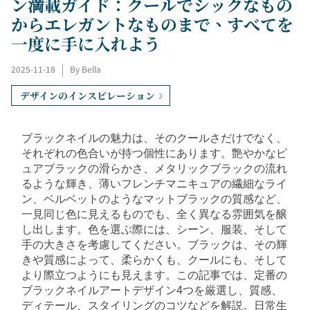
ン満載ガイド：クールでシックなもの
からエレガントなものまで、すべてを
一度に手に入れよう
2025-11-18
|
By Bella
デザインのインスピレーション
ブラックネイルの魅力は、そのクールさだけでなく、
それぞれの色合いが持つ個性にあります。艶やかなピ
ュアブラックの滑らかさ、メタリックブラックの流れ
るような輝き、薄いフレンチマニキュアの繊細なライ
ン、ベルベットのようなマットブラックの質感など、
一見同じ色に見えるものでも、全く異なる雰囲気を醸
し出します。色を選ぶ際には、シーン、服装、そして
手の大きさを考慮してください。ブラックは、その輝
きや質感によって、柔らかくも、クールにも、そして
より際立つようにも見えます。この記事では、定番の
ブラックネイルアートデザイン4つを厳選し、質感、
ディテール、スタイリングのコツなどを解説。日常生