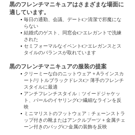
黒のフレンチマニキュアはさまざまな場面に
適しています。
毎日の通勤、会議、デート👉清潔で邪魔にな
らない
結婚式のゲスト、同窓会👉エレガントで洗練
された
セミフォーマルなイベント👉エレガンスとス
タイルのバランスが取れています
黒のフレンチマニキュアの服装の提案
クリーミーな白のニットウェア + Aラインスカ
ート/リトルブラックドレス👉 薄手のフレンチ
スタイルに最適
アンチフレンチスタイル：ツイードジャケッ
ト、パールのイヤリング👉繊細なラインを反
映
ミニマリストのフットウェア：チェーンストラ
ップ付きの靴またはアンクルブーツ + 金属チェ
ーン付きのバッグ👉金属の装飾を反映