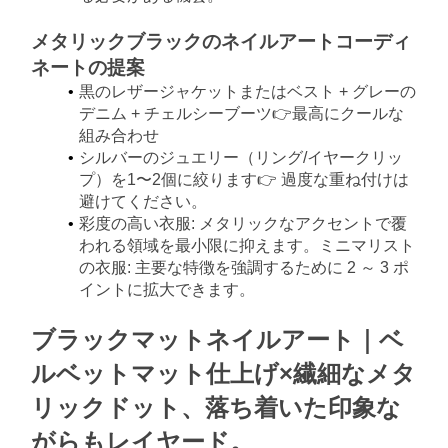
メタリックブラックのネイルアートコーディ
ネートの提案
黒のレザージャケットまたはベスト + グレーの
デニム + チェルシーブーツ👉最高にクールな
組み合わせ
シルバーのジュエリー（リング/イヤークリッ
プ）を1〜2個に絞ります👉 過度な重ね付けは
避けてください。
彩度の高い衣服: メタリックなアクセントで覆
われる領域を最小限に抑えます。ミニマリスト
の衣服: 主要な特徴を強調するために 2 ～ 3 ポ
イントに拡大できます。
ブラックマットネイルアート｜ベ
ルベットマット仕上げ×繊細なメタ
リックドット、落ち着いた印象な
がらもレイヤード。