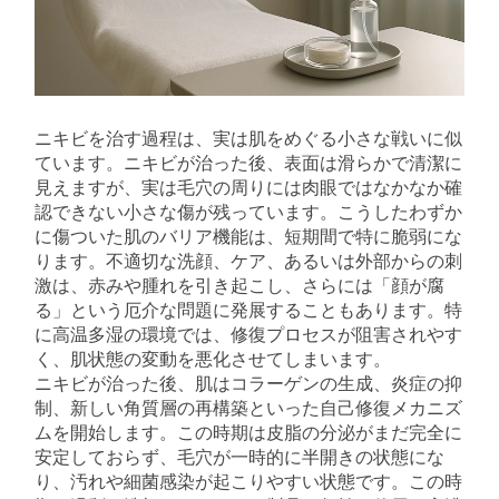
ニキビを治す過程は、実は肌をめぐる小さな戦いに似
ています。ニキビが治った後、表面は滑らかで清潔に
見えますが、実は毛穴の周りには肉眼ではなかなか確
認できない小さな傷が残っています。こうしたわずか
に傷ついた肌のバリア機能は、短期間で特に脆弱にな
ります。不適切な洗顔、ケア、あるいは外部からの刺
激は、赤みや腫れを引き起こし、さらには「顔が腐
る」という厄介な問題に発展することもあります。特
に高温多湿の環境では、修復プロセスが阻害されやす
く、肌状態の変動を悪化させてしまいます。
ニキビが治った後、肌はコラーゲンの生成、炎症の抑
制、新しい角質層の再構築といった自己修復メカニズ
ムを開始します。この時期は皮脂の分泌がまだ完全に
安定しておらず、毛穴が一時的に半開きの状態にな
り、汚れや細菌感染が起こりやすい状態です。この時