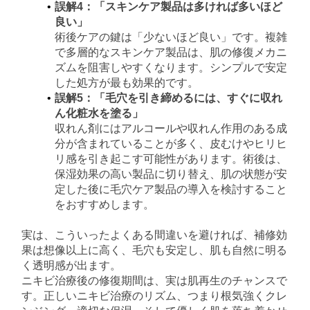
誤解4：「スキンケア製品は多ければ多いほど
良い」
術後ケアの鍵は「少ないほど良い」です。複雑
で多層的なスキンケア製品は、肌の修復メカニ
ズムを阻害しやすくなります。シンプルで安定
した処方が最も効果的です。
誤解5：「毛穴を引き締めるには、すぐに収れ
ん化粧水を塗る」
収れん剤にはアルコールや収れん作用のある成
分が含まれていることが多く、皮むけやヒリヒ
リ感を引き起こす可能性があります。術後は、
保湿効果の高い製品に切り替え、肌の状態が安
定した後に毛穴ケア製品の導入を検討すること
をおすすめします。
実は、こういったよくある間違いを避ければ、補修効
果は想像以上に高く、毛穴も安定し、肌も自然に明る
く透明感が出ます。
ニキビ治療後の修復期間は、実は肌再生のチャンスで
す。正しいニキビ治療のリズム、つまり根気強くクレ