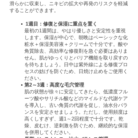
滑らかに収束し、ニキビの拡大や再発のリスクを軽減
することができます。
1週目：修復と保湿に重点を置く
最初の1週間は、やはり優しさと安定性を重視
します。保湿が中心で、朝晩はベーシックな化
粧水＋保湿美容液＋クリームで十分です。酸や
角質除去、高効率な修復剤を急ぐ必要はありま
せん。肌がゆっくりとバリア機能を取り戻すの
を待ちましょう。日中は紫外線による修復プロ
セスの妨げを防ぐため、日焼け止めをご使用く
ださい。
第2～3週：高度な毛穴管理
肌の状態が徐々に安定してきたら、低濃度フル
ーツ酸やサリチル酸などのマイルドな代謝ケア
を導入し、古い角質の代謝を促し、油水分バラ
ンスを安定させましょう。ただし、使用頻度は
高くしすぎず、週1～2回程度で十分です。乾
燥、皮むけ、逆刺激を防ぐため、継続的な保湿
を併用してください。