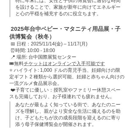
特に年末には、女性と子供の博覧会に適切な時間
を設けることで、家族が新年に向けてエネルギー
と心の平穏を補充するのに役立ちます。
2025年台中ベビー・マタニティ用品展・子
供博覧会（秋冬）
📅 日程：2025/11/14(金) – 11/17(月)
⏰時間: 10:00 - 18:00
📍 場所: 台中国際展覧センター
🎟️無料
チケットはオンラインで入手可能です
⭐ ハイライト: 1,000 ドルの育児手当、妊婦向けの限
定ギフト 2 種類から選択可能、妊婦と赤ちゃん向けの
一流グルメ食品展示会。
❤️子育てに優しい：授乳室やファミリー休憩スペー
スも完備しており、お子様連れでも疲れません。
あなたが最もよく知っている街で、あなたのニー
ズを理解し、親がより安全な生活に備えるのを助
け、子どもたちが次の成長段階を迎えるのに寄り
添う母子保健博覧会が開催されます。