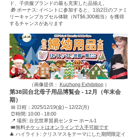
ド、子供服ブランドの最も充実した品揃え。
🎁 ボーナス: イベントに参加すると、1泊2日のファミ
リーキャンプカプセル体験（NT$6,300相当）を獲得
するチャンスがあります
（画像提供：
Kuizhong Exhibition
）
第38回台北母子用品博覧会 - 12月（年末会
期）
📅 日程：2025/12/19(金)～12/22(月)
⏰時間: 10:00 - 18:00
📍 場所: 台北世界貿易センター ホール1
🎟️無料
チケットはオンラインで入手可能です
🎄 ハイライト: クリスマスをテーマにした期間限定イ