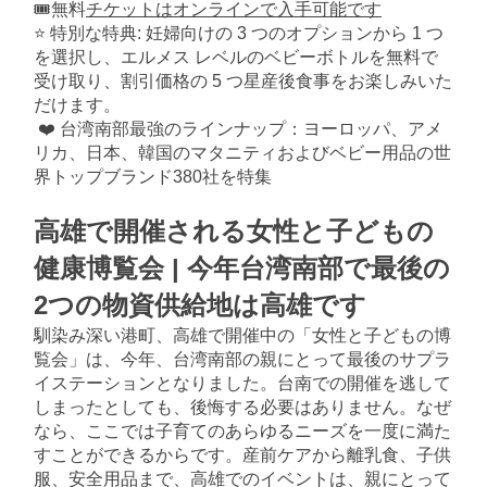
🎟️無料
チケットはオンラインで入手可能です
⭐ 特別な特典: 妊婦向けの 3 つのオプションから 1 つ
を選択し、エルメス レベルのベビーボトルを無料で
受け取り、割引価格の 5 つ星産後食事をお楽しみいた
だけます。
❤️ 台湾南部最強のラインナップ：ヨーロッパ、アメ
リカ、日本、韓国のマタニティおよびベビー用品の世
界トップブランド380社を特集
高雄で開催される女性と子どもの
健康博覧会 | 今年台湾南部で最後の
2つの物資供給地は高雄です
馴染み深い港町、高雄で開催中の「女性と子どもの博
覧会」は、今年、台湾南部の親にとって最後のサプラ
イステーションとなりました。台南での開催を逃して
しまったとしても、後悔する必要はありません。なぜ
なら、ここでは子育てのあらゆるニーズを一度に満た
すことができるからです。産前ケアから離乳食、子供
服、安全用品まで、高雄でのイベントは、親にとって