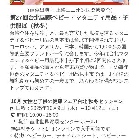
（画像出典：
上海ユニオン国際博覧会
）
第27回台北国際ベビー・マタニティ用品・子
供服展（秋冬）
台湾全体を見渡すと、最も充実した規模を誇るマタニ
ティ＆ベビー用品の見本市は台北で開催されており、
ヨーロッパ、アメリカ、日本、韓国から1,600もの国
際的主要ブランドが一堂に会します。今年は台北マタ
ニティ＆ベビー用品見本市が下半期に2回開催されま
す。高額商品の購入から年末の買い物まで、この毎年
恒例のマタニティ＆ベビー用品見本市では、お子様の
離乳食から初めての一歩まで、あらゆる準備がワンス
トップで行えます。
10月 女性と子供の健康フェア台北 秋冬セッション
📅 日程：2025年10月9日（木）～10月12日（日）
⏰ 時間: 10:00 - 18:00
📍 場所: 台北世界貿易センター ホール1
🎟️無料
チケットはオンラインで入手可能です
⭐ 特徴: ベビーカー、チャイルドシート、ベビーフー