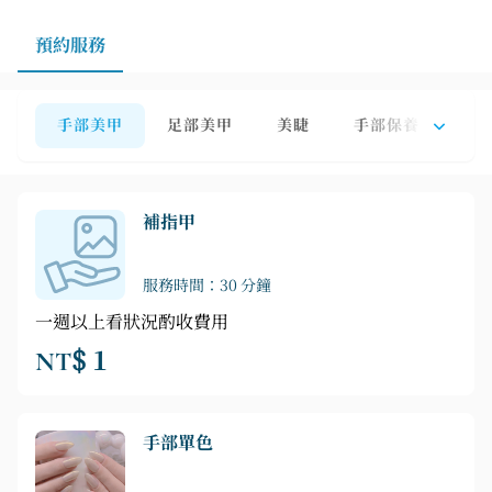
預約服務
手部美甲
足部美甲
美睫
手部保養
足
補指甲
服務時間：30 分鐘
一週以上看狀況酌收費用
NT$ 1
手部單色