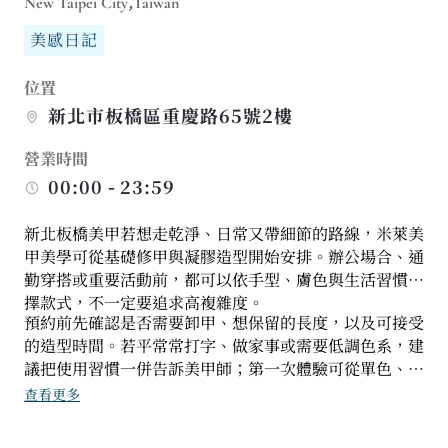
New Taipei City,Taiwan
美感日記
位置
新北市板橋區重慶路65號2樓
營業時間
00:00 - 23:59
新北板橋美甲若想走乾淨、日常又帶細節的路線，米萊美
甲美學可從基礎修甲與凝膠造型開始安排。辦公場合、通
勤穿搭或重要活動前，都可以依手型、膚色與生活習慣選
擇款式，不一定要追求高複雜度。
預約前先確認是否需要卸甲、想保留的長度，以及可接受
的造型時間。若平常常打字、做家事或需要低調色系，建
議把使用習慣一併告訴美甲師；第一次體驗可從單色、跳
色或小設計開始，再視維持狀況調整下次款式；若手部使
查看更多
用量大，也可選較耐看的設計。