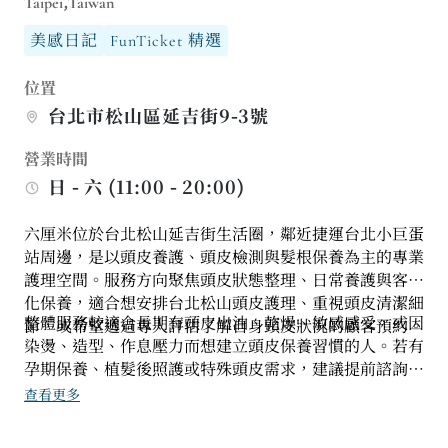
Taipei,Taiwan
美感日記
FunTicket 精選
位置
台北市松山區延吉街9-3號
營業時間
日 - 六 (11:00 - 20:00)
六厘米位於台北松山延吉街生活圈，鄰近捷運台北小巨蛋
站周邊，是以頭皮養護、頭皮檢測與髮根保養為主的專業
護理空間。服務方向聚焦頭皮狀態整理、日常養護與客製
化保養，適合想安排台北松山頭皮護理、重視頭皮清潔細
整體服務較適合長期有頭皮出油、乾燥、敏感感受，或因
節，或希望透過專人評估了解自身頭皮狀況的顧客預約。
染燙、造型、作息壓力而想建立頭皮保養習慣的人。若有
孕期保養、植髮後照護或特殊頭皮需求，建議提前諮詢並
確認適合的服務項目與可預約時段，讓護理師依照個人狀
查看更多
態安排合適流程。