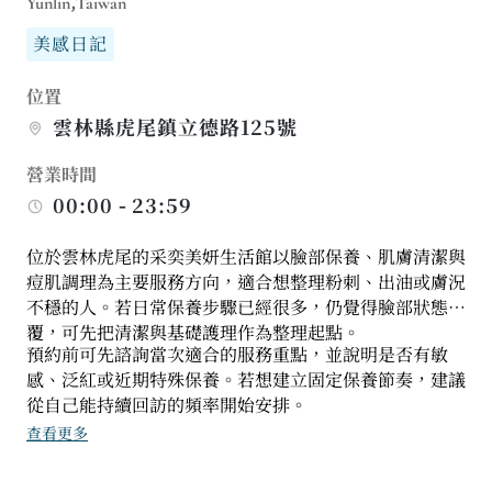
Yunlin,Taiwan
美感日記
位置
雲林縣虎尾鎮立德路125號
營業時間
00:00 - 23:59
位於雲林虎尾的采奕美妍生活館以臉部保養、肌膚清潔與
痘肌調理為主要服務方向，適合想整理粉刺、出油或膚況
不穩的人。若日常保養步驟已經很多，仍覺得臉部狀態反
覆，可先把清潔與基礎護理作為整理起點。
預約前可先諮詢當次適合的服務重點，並說明是否有敏
感、泛紅或近期特殊保養。若想建立固定保養節奏，建議
從自己能持續回訪的頻率開始安排。
查看更多