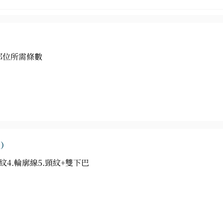
部位所需條數
位）
紋4.輪廓線5.頸紋+雙下巴