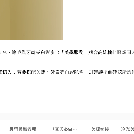
SPA、除毛與牙齒亮白等複合式美學服務，適合高雄楠梓區想
養切入；若要搭配美睫、牙齒亮白或除毛，則建議提前確認所需
理
肌塑體態管理
『夏天必做』靚白美背管理
美睫嫁接
冷光