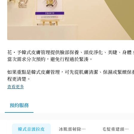
花・予韓式皮膚管理提供臉部保養、頭皮淨化、美睫、身體 
當次需求分次預約，避免行程過於緊湊。
如果重點是韓式皮膚管理，可先從肌膚清潔、保濕或緊緻保
程更清楚。
查看更多
預約服務
韓式音波拉皮
冰肌雷射除毛（無痛）
毛髮重建頭皮管