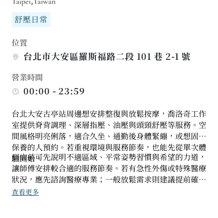
Taipei,Taiwan
舒壓日常
位置
台北市大安區羅斯福路二段 101 巷 2-1 號
營業時間
00:00 - 23:59
台北大安古亭站周邊想安排整復與放鬆按摩，喬洛奇工作
室提供脊背調理、深層指壓、油壓與頭頸舒壓等服務。空
間風格明亮俐落，適合久坐、通勤後身體緊繃，或想固定
保養的人預約。若重視環境與服務節奏，也能先從單次體
到店前可先說明不適區域、平常姿勢習慣與希望的力道，
驗開始。
讓師傅安排較合適的服務節奏。若有急性外傷或特殊醫療
狀況，應先諮詢醫療專業；一般放鬆需求則建議提前確認
時段，保留完整操作時間。
查看更多