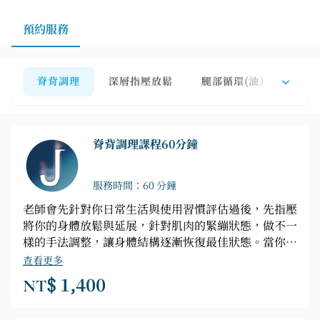
預約服務
脊背調理
深層指壓放鬆
腿部循環(油）
臉部
脊背調理課程60分鐘
服務時間：60 分鐘
老師會先針對你日常生活與使用習慣評估過後，先指壓
將你的身體放鬆與延展，針對肌肉的緊繃狀態，做不一
樣的手法調整，讓身體結構逐漸恢復最佳狀態。當你有
運動舊傷，重大手術，扭傷或是挫傷，請事先告知，針
查看更多
對不同部位會進行判斷，讓他可以得到最好的舒展
NT$ 1,400