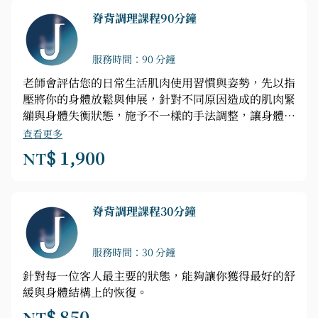
脊背調理課程90分鐘
服務時間：90 分鐘
老師會評估您的日常生活肌肉使用習慣與姿勢，先以指
壓將你的身體放鬆與伸展，針對不同原因造成的肌肉緊
繃與身體失衡狀態，施予不一樣的手法調整，讓身體結
構逐漸調整至最佳狀態。若你有運動舊傷，重大手術，
查看更多
扭傷或是挫傷，請事先告知！感謝！
NT$ 1,900
脊背調理課程30分鐘
服務時間：30 分鐘
針對每一位客人最主要的狀態，能夠讓你獲得最好的舒
緩與身體結構上的恢復。