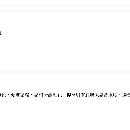
議
氣色，促進循環，溫和清潔毛孔，提高肌膚底層保濕含水度。適