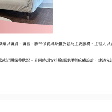
y 美學館以霧眉、霧唇、臉部保養與身體放鬆為主要服務。主理人
感或近期保養狀況。若同時想安排臉部護理與紋繡設計，建議先
搭配主療程)