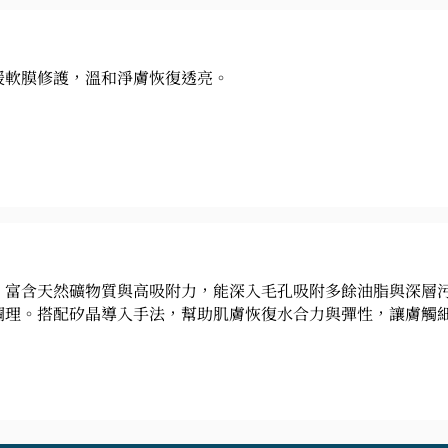
緩軟膜修護，溫和淨膚恢復透亮。
，富含天然礦物質與高吸附力，能深入毛孔吸附多餘油脂與深層
調理。搭配矽晶導入手法，幫助肌膚恢復水合力與彈性，讓膚觸