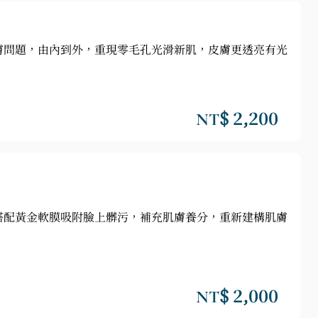
膚問題，由內到外，重現零毛孔光滑新肌，皮膚更透亮有光
NT$ 2,200
搭配黃金軟膜吸附臉上髒污，補充肌膚養分，重新建構肌膚
NT$ 2,000