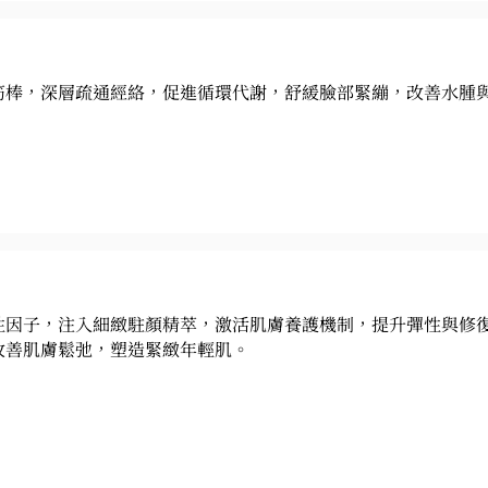
筋棒，深層疏通經絡，促進循環代謝，舒緩臉部緊繃，改善水腫與
性因子，注入細緻駐顏精萃，激活肌膚養護機制，提升彈性與修
改善肌膚鬆弛，塑造緊緻年輕肌。