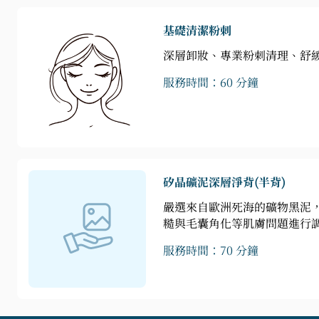
基礎清潔粉刺
深層卸妝、專業粉刺清理、舒
服務時間：60 分鐘
矽晶礦泥深層淨背(半背)
嚴選來自歐洲死海的礦物黑泥
糙與毛囊角化等肌膚問題進行
服務時間：70 分鐘