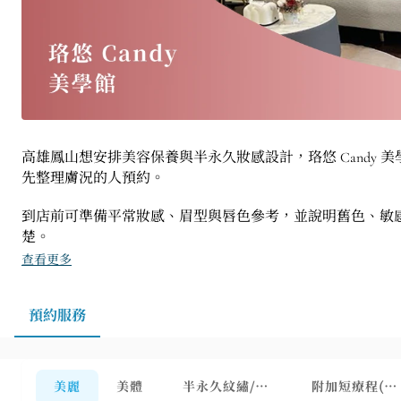
高雄鳳山想安排美容保養與半永久妝感設計，珞悠 Cand
先整理膚況的人預約。
到店前可準備平常妝感、眉型與唇色參考，並說明舊色、敏
楚。
查看更多
預約服務
美麗
美體
半永久紋繡/眉毛除色
附加短療程(需