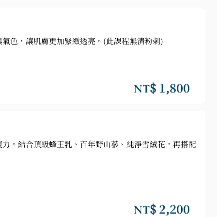
氣色，讓肌膚更加緊緻透亮。(此課程無清粉刺)
NT$ 1,800
復力。結合頂級蜂王乳、百年野山蔘、純淨雪絨花，再搭配
NT$ 2,200