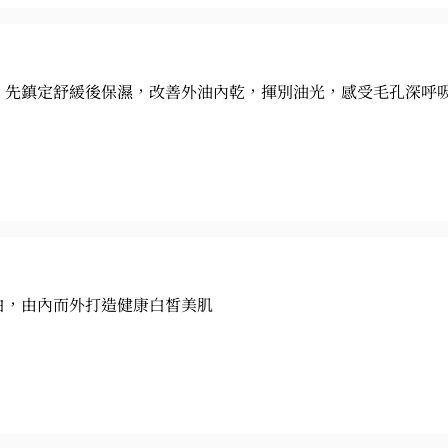
，先鎮定舒緩後保濕，改善外油內乾，揮別油光，感受毛孔深呼
白，由內而外打造健康白皙美肌