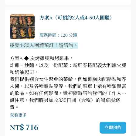
方案A（可預約2人或4-50人團體）
服務時間：120 分鐘
接受4-50人團體預訂！請諮詢。
方案A ◆ 炭烤雞腿和烤雞串，
炸雞、炒麵，以及一份配菜：新鮮春捲配義大利燻火腿
和奶油起司。
我們提供適合女生聚會的菜餚，例如雞胸肉配酪梨和芥
末醬，以及各種甜點等等。我們的菜單上還有種類豐富
的飲品。如有任何疑問，歡迎隨時諮詢我們的工作人
員。
請注意，我們將另加收330日圓（含稅）的餐桌服務
費。
查看更多
NT$ 716
立即預約