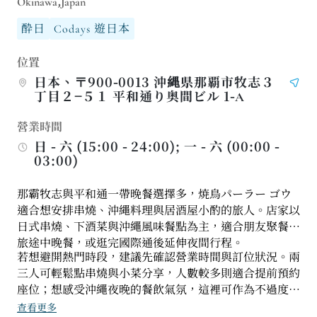
Okinawa,Japan
酔日
Codays 遊日本
位置
日本、〒900-0013 沖縄県那覇市牧志３
丁目２−５１ 平和通り奥間ビル 1-A
營業時間
日 - 六 (15:00 - 24:00); 一 - 六 (00:00 -
03:00)
那霸牧志與平和通一帶晚餐選擇多，焼鳥パーラー ゴウ
適合想安排串燒、沖繩料理與居酒屋小酌的旅人。店家以
日式串燒、下酒菜與沖繩風味餐點為主，適合朋友聚餐、
旅途中晚餐，或逛完國際通後延伸夜間行程。
若想避開熱門時段，建議先確認營業時間與訂位狀況。兩
三人可輕鬆點串燒與小菜分享，人數較多則適合提前預約
座位；想感受沖繩夜晚的餐飲氣氛，這裡可作為不過度正
式、但有在地感的用餐選擇。
查看更多