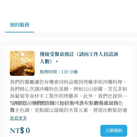
預約服務
僅接受餐桌預訂（請向工作人員諮詢
人數）。
服務時間：120 分鐘
我們的餐廳讓您有機會同時品嚐到烤雞串和沖繩料理。
我們精心烹調沖繩特色菜餚，例如以山原雞、苦瓜茶和
海葡萄等食材手工製作的烤雞串。此外，我們也提供約
50種飲品的暢飲套餐，包括生啤酒。餐廳內部以白色
*請注意，我們將另加330日圓（含稅）的餐桌服務
為主色調，並點綴以溫暖的木質元素，營造出輕鬆舒適
費。
的氛圍。我們營業時間為下午3點至凌晨3點，是您早
查看更多
起小酌或深夜小聚的理想之選。寬敞舒適的餐桌區域，
NT$ 0
立即預約
讓您盡情享受舒適時光。