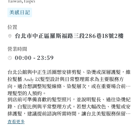
Taiwan,Taipei
美感日記
位置
台北市中正區羅斯福路三段286巷18號2樓
營業時間
00:00 - 23:59
台北公館與中正生活圈想安排剪髮、染燙或深層護髮，維
拉髮藝 Andy 以髮型設計與日常整理需求為主要服務方
向。適合想調整短髮線條、染髮層次，或在重要場合前整
理髮型的人預約。
到店前可準備喜歡的髮型照片，並說明髮長、過往染燙紀
錄、白髮比例與平常整理方式。若想大幅改色、燙髮或安
排護髮，建議提前諮詢所需時間，讓台北美髮服務保留完
整溝通與操作節奏。
查看更多