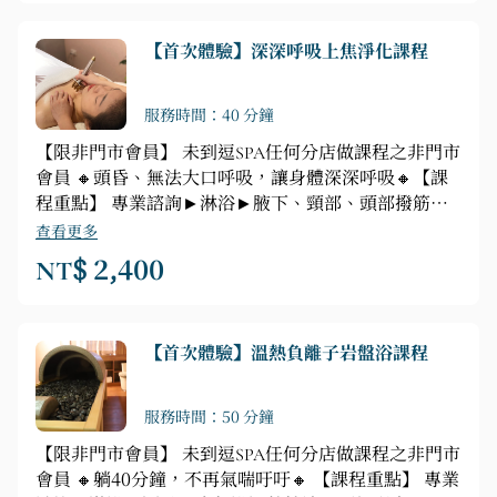
【首次體驗】深深呼吸上焦淨化課程
服務時間：40 分鐘
【限非門市會員】 未到逗SPA任何分店做課程之非門市
會員 🔸頭昏、無法大口呼吸，讓身體深深呼吸🔸【課
程重點】 專業諮詢►淋浴►腋下、頸部、頭部撥筋手
技按摩
查看更多
NT$ 2,400
【首次體驗】溫熱負離子岩盤浴課程
服務時間：50 分鐘
【限非門市會員】 未到逗SPA任何分店做課程之非門市
會員 🔸躺40分鐘，不再氣喘吁吁🔸 【課程重點】 專業