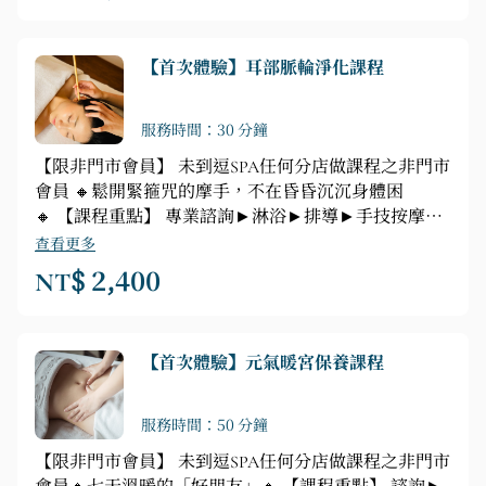
【首次體驗】耳部脈輪淨化課程
服務時間：30 分鐘
【限非門市會員】 未到逗SPA任何分店做課程之非門市
會員 🔸鬆開緊箍咒的摩手，不在昏昏沉沉身體困
🔸 【課程重點】 專業諮詢►淋浴►排導►手技按摩►
耳燭淨化
查看更多
NT$ 2,400
【首次體驗】元氣暖宮保養課程
服務時間：50 分鐘
【限非門市會員】 未到逗SPA任何分店做課程之非門市