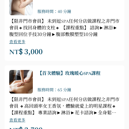
服務時間：40 分鐘
【限非門市會員】 未到逗SPA任何分店做課程之非門市
會員🔸找回身體的支柱🔸 【課程重點】 諮詢►淋浴►
腹型回位手技30分鐘►腹部敷膜塑型10分鐘
查看更多
NT$ 3,000
【首次體驗】玫瑰暖心SPA課程
服務時間：65 分鐘
【限非門市會員】 未到逗SPA任何分店做課程之非門市
會員 🔸高回頭率女王香氛，體驗就愛上的明星課程🔸
【課程重點】 專業諮詢►淋浴►花卡諮詢►全身鬆筋
►玫瑰皇后全身正反面舒壓按摩（腹、胸、腿、背、頭
查看更多
部舒緩按摩）