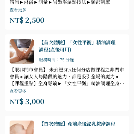
諮詢►淋浴►測量►岩盤浴溫熱技法►頭部刮摩
查看更多
NT$ 2,500
【首次體驗】「女性平衡」精油調理
課程(產後可用)
服務時間：75 分鐘
【限非門市會員】 未到逗SPA任何分店做課程之非門市
會員🔸讓女人每階段的魅力，都是吸引全場的魔力🔸
【課程重點】全身鬆筋►「女性平衡」精油調理全身正
反面舒壓按摩（腿、背、腹、胸、頭部舒緩按摩)
查看更多
NT$ 3,000
【首次體驗】產前產後泌乳按摩課程