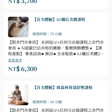
NT$ 3,700
【首次體驗】RF纖后美體課程
服務時間：70 分鐘
【限非門市會員】 未到逗SPA任何分店做課程之非門市
會員 🔸勾起歐巴佔有妳的衝動，緊緻修飾體態🔸 【課
程重點】 專業諮詢►淋浴►全身鬆筋►RF纖后美體20
分鐘 (手臂、腹部、大小腿擇一部位)►負離子岩盤浴
查看更多
40分鐘+頭部釋壓按摩10分鐘
NT$ 6,300
【首次體驗】綠森林背部舒壓課程
服務時間：40 分鐘
【限非門市會員】 未到逗SPA任何分店做課程之非門市