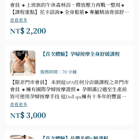
會員 🔸上班族的午休森林浴，釋放壓力再戰一整周🔸
【課程重點】花卡諮詢►全身鬆筋►專屬精油背部舒壓
按摩
查看更多
NT$ 2,200
【首次體驗】孕婦按摩全身舒緩課程
服務時間：70 分鐘
【限非門市會員】 未到逗SPA任何分店做課程之非門市
會員 🔸擁有國際孕婦按摩證照🔸 孕期滿12週至生產前
皆可使用孕婦按摩手技 逗Doll spa擁有十多年的豐富經
驗，店長與專業芳療師遠赴英國漢普郡深造，獲得英國
查看更多
政府單位VTCT頒發【孕婦按摩證照】和Helen
NT$ 3,000
McGuinness Healrh & Beauty Training International
school【講師資格】，專業孕婦按摩技術，絕對是您最
佳選擇。 【孕婦SPA70分鐘按摩重點】►鬆筋-放鬆緊
【首次體驗】晶鑽名模V臉課程