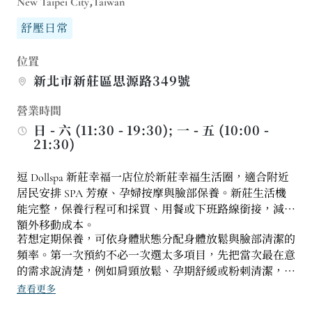
New Taipei City,Taiwan
舒壓日常
位置
新北市新莊區思源路349號
營業時間
日 - 六 (11:30 - 19:30); 一 - 五 (10:00 -
21:30)
逗 Dollspa 新莊幸福一店位於新莊幸福生活圈，適合附近
居民安排 SPA 芳療、孕婦按摩與臉部保養。新莊生活機
能完整，保養行程可和採買、用餐或下班路線銜接，減少
額外移動成本。
若想定期保養，可依身體狀態分配身體放鬆與臉部清潔的
頻率。第一次預約不必一次選太多項目，先把當次最在意
的需求說清楚，例如肩頸放鬆、孕期舒緩或粉刺清潔，流
程會更聚焦。
查看更多