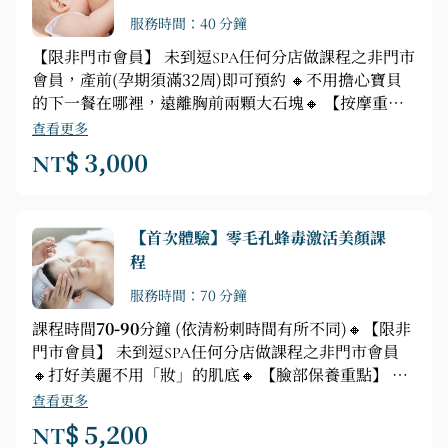
服務時間：40 分鐘
【限非門市會員】 未到逗SPA任何分店做課程之非門市
會員，產前(孕期須滿32周)即可預約 🔸不用擔心寶貝
的下一餐在哪裡，遠離胸前兩顆大石塊🔸 【按摩重
點】 共振音樂►精油聞香►泌乳按摩40分鐘(冥想引導
查看更多
►啟動手法►開穴►泌乳手法)
NT$ 3,000
【首次體驗】零毛孔蜂毒激活美顏課
程
服務時間：70 分鐘
課程時間
70-90
分鐘 (依清粉刺時間有所不同)🔸【限非
門市會員】 未到逗SPA任何分店做課程之非門市會員
🔸打好美麗不用「妝」的肌底🔸 【臉部保養重點】 臉
部深層清潔►毛孔淨化►水化精華+蜂毒激活按摩►緊
查看更多
緻層皙敷面►肩頸、手部舒壓按摩
NT$ 5,200