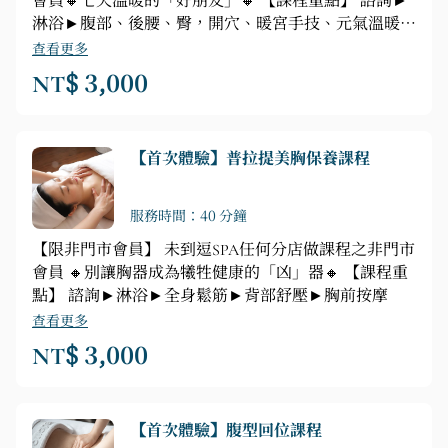
會員🔸七天溫暖的「好朋友」🔸 【課程重點】 諮詢►
淋浴►腹部、後腰、臀，開穴、暖宮手技、元氣溫暖技
法
查看更多
NT$ 3,000
【首次體驗】普拉提美胸保養課程
服務時間：40 分鐘
【限非門市會員】 未到逗SPA任何分店做課程之非門市
會員 🔸別讓胸器成為犧牲健康的「凶」器🔸 【課程重
點】 諮詢►淋浴►全身鬆筋►背部舒壓►胸前按摩
查看更多
NT$ 3,000
【首次體驗】腹型回位課程