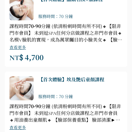
張的情緒 ►英國皇家孕婦舒壓按摩❶腰背部按摩❷肩
頸按摩❸大小腿部按摩❹前胸按摩❺頭部按摩
服務時間：70 分鐘
課程時間
70-90
分鐘 (依清粉刺時間有所不同)🔸【限非
門市會員】 未到逗SPA任何分店做課程之非門市會員🔸
名模V臉肌的實現，成為萬眾矚目的小臉美女🔸 【臉部
保養重點】 精油抓周►臉部深層清潔►深層掃黃►毛
查看更多
孔淨化►臉部保養►精華液遵入►種膠原片+RF單極射
NT$ 4,700
頻儀器►敷面►肩頸、手部舒壓按摩
【首次體驗】埃及艷后童顏課程
服務時間：70 分鐘
課程時間
70-90
分鐘 (依清粉刺時間有所不同)🔸【限非
門市會員】 未到逗SPA任何分店做課程之非門市會員
🔸用油養出童顏肌🔸 【臉部保養重點】 臉部清潔►粉
刺調理►油養肌四階段技法(安瓶喚醒►能量開穴►古
查看更多