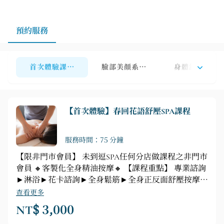
預約服務
首次體驗課程【限非門市會員】適用商城／婦幼展／貴賓
臉部美顏系列【限門市會員】
身體舒壓系列
【首次體驗】春回花語舒壓SPA課程
服務時間：75 分鐘
【限非門市會員】 未到逗SPA任何分店做課程之非門市
會員 🔸客製化全身精油按摩🔸 【課程重點】 專業諮詢
►淋浴►花卡諮詢►全身鬆筋►全身正反面舒壓按摩
（腿、背、腹、胸、頭部舒緩按摩）
查看更多
NT$ 3,000