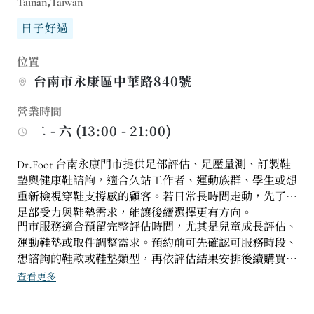
Tainan,Taiwan
日子好過
位置
台南市永康區中華路840號
營業時間
二 - 六 (13:00 - 21:00)
Dr.Foot 台南永康門市提供足部評估、足壓量測、訂製鞋
墊與健康鞋諮詢，適合久站工作者、運動族群、學生或想
重新檢視穿鞋支撐感的顧客。若日常長時間走動，先了解
足部受力與鞋墊需求，能讓後續選擇更有方向。
門市服務適合預留完整評估時間，尤其是兒童成長評估、
運動鞋墊或取件調整需求。預約前可先確認可服務時段、
想諮詢的鞋款或鞋墊類型，再依評估結果安排後續購買、
訂製或調整流程。
查看更多