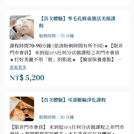
【首次體驗】零毛孔蜂毒激活美顏課
程
服務時間：70 分鐘
課程時間
70-90
分鐘 (依清粉刺時間有所不同)🔸【限非
門市會員】 未到逗SPA任何分店做課程之非門市會員
🔸打好美麗不用「妝」的肌底🔸 【臉部保養重點】 臉
部深層清潔►毛孔淨化►水化精華+蜂毒激活按摩►緊
查看更多
緻層皙敷面►肩頸、手部舒壓按摩
NT$ 5,200
【首次體驗】耳部脈輪淨化課程
服務時間：30 分鐘
【限非門市會員】 未到逗SPA任何分店做課程之非門市