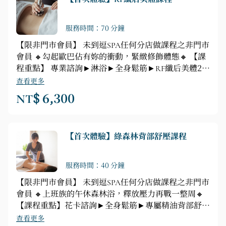
服務時間：70 分鐘
【限非門市會員】 未到逗SPA任何分店做課程之非門市
會員 🔸勾起歐巴佔有妳的衝動，緊緻修飾體態🔸 【課
程重點】 專業諮詢►淋浴►全身鬆筋►RF纖后美體20
分鐘 (手臂、腹部、大小腿擇一部位)►負離子岩盤浴
查看更多
40分鐘+頭部釋壓按摩10分鐘
NT$ 6,300
【首次體驗】綠森林背部舒壓課程
服務時間：40 分鐘
【限非門市會員】 未到逗SPA任何分店做課程之非門市
會員 🔸上班族的午休森林浴，釋放壓力再戰一整周🔸
【課程重點】花卡諮詢►全身鬆筋►專屬精油背部舒壓
按摩
查看更多