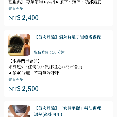
程重點】 專業諮詢►淋浴►腋下、頸部、頭部撥筋手
技按摩
查看更多
NT$ 2,400
【首次體驗】溫熱負離子岩盤浴課程
服務時間：50 分鐘
【限非門市會員】
未到逗SPA任何分店做課程之非門市會員
🔸躺40分鐘，不再氣喘吁吁🔸
【課程重點】
查看更多
專業諮詢►淋浴►測量►岩盤浴溫熱技法►頭部刮摩
NT$ 2,500
【首次體驗】「女性平衡」精油調理
課程(產後可用)