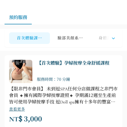
預約服務
首次體驗課程【限非門市會員】適用商城／婦幼展／貴賓
臉部美顏系列【限門市會員】
身體舒壓系列
【首次體驗】孕婦按摩全身舒緩課程
服務時間：70 分鐘
【限非門市會員】 未到逗SPA任何分店做課程之非門市
會員 🔸擁有國際孕婦按摩證照🔸 孕期滿12週至生產前
皆可使用孕婦按摩手技 逗Doll spa擁有十多年的豐富經
驗，店長與專業芳療師遠赴英國漢普郡深造，獲得英國
查看更多
政府單位VTCT頒發【孕婦按摩證照】和Helen
NT$ 3,000
McGuinness Healrh & Beauty Training International