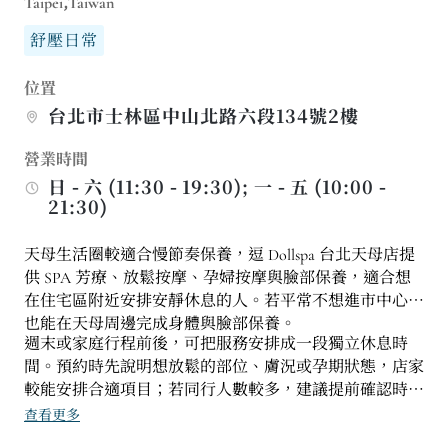
Taipei,Taiwan
舒壓日常
位置
台北市士林區中山北路六段134號2樓
營業時間
日 - 六 (11:30 - 19:30); 一 - 五 (10:00 -
21:30)
天母生活圈較適合慢節奏保養，逗 Dollspa 台北天母店提
供 SPA 芳療、放鬆按摩、孕婦按摩與臉部保養，適合想
在住宅區附近安排安靜休息的人。若平常不想進市中心，
也能在天母周邊完成身體與臉部保養。
週末或家庭行程前後，可把服務安排成一段獨立休息時
間。預約時先說明想放鬆的部位、膚況或孕期狀態，店家
較能安排合適項目；若同行人數較多，建議提前確認時
段。
查看更多