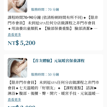
服務時間：70 分鐘
課程時間
70-90
分鐘 (依清粉刺時間有所不同)🔸【限非
門市會員】 未到逗SPA任何分店做課程之非門市會員
🔸用油養出童顏肌🔸 【臉部保養重點】 臉部清潔►粉
刺調理►油養肌四階段技法(安瓶喚醒►能量開穴►古
查看更多
法活絡►緊緻保養)►玫瑰淨潤白面膜►玫瑰油肩頸、
NT$ 5,200
手部、頭部按摩
【首次體驗】元氣暖宮保養課程
服務時間：50 分鐘
【限非門市會員】 未到逗SPA任何分店做課程之非門市
會員🔸七天溫暖的「好朋友」🔸 【課程重點】 諮詢►
淋浴►腹部、後腰、臀，開穴、暖宮手技、元氣溫暖技
法
查看更多