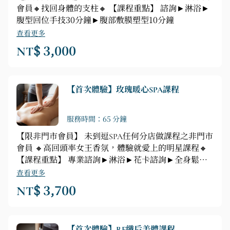
會員🔸找回身體的支柱🔸 【課程重點】 諮詢►淋浴►
腹型回位手技30分鐘►腹部敷膜塑型10分鐘
查看更多
NT$ 3,000
【首次體驗】玫瑰暖心SPA課程
服務時間：65 分鐘
【限非門市會員】 未到逗SPA任何分店做課程之非門市
會員 🔸高回頭率女王香氛，體驗就愛上的明星課程🔸
【課程重點】 專業諮詢►淋浴►花卡諮詢►全身鬆筋
►玫瑰皇后全身正反面舒壓按摩（腹、胸、腿、背、頭
查看更多
部舒緩按摩）
NT$ 3,700
【首次體驗】RF纖后美體課程