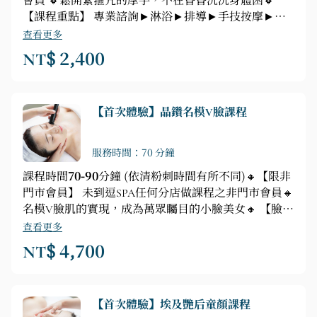
會員 🔸鬆開緊箍咒的摩手，不在昏昏沉沉身體困🔸
【課程重點】 專業諮詢►淋浴►排導►手技按摩►耳
燭淨化
查看更多
NT$ 2,400
【首次體驗】晶鑽名模V臉課程
服務時間：70 分鐘
課程時間
70-90
分鐘 (依清粉刺時間有所不同)🔸【限非
門市會員】 未到逗SPA任何分店做課程之非門市會員🔸
名模V臉肌的實現，成為萬眾矚目的小臉美女🔸 【臉部
保養重點】 精油抓周►臉部深層清潔►深層掃黃►毛
查看更多
孔淨化►臉部保養►精華液遵入►種膠原片+RF單極射
NT$ 4,700
頻儀器►敷面►肩頸、手部舒壓按摩
【首次體驗】埃及艷后童顏課程