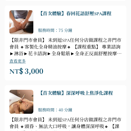
school【講師資格】，專業孕婦按摩技術，絕對是您最
佳選擇。 【孕婦SPA70分鐘按摩重點】►鬆筋-放鬆緊
【首次體驗】春回花語舒壓SPA課程
張的情緒 ►英國皇家孕婦舒壓按摩❶腰背部按摩❷肩
頸按摩❸大小腿部按摩❹前胸按摩❺頭部按摩
服務時間：75 分鐘
【限非門市會員】 未到逗SPA任何分店做課程之非門市
會員 🔸客製化全身精油按摩🔸 【課程重點】 專業諮詢
►淋浴►花卡諮詢►全身鬆筋►全身正反面舒壓按摩
（腿、背、腹、胸、頭部舒緩按摩）
查看更多
NT$ 3,000
【首次體驗】深深呼吸上焦淨化課程
服務時間：40 分鐘
【限非門市會員】 未到逗SPA任何分店做課程之非門市
會員 🔸頭昏、無法大口呼吸，讓身體深深呼吸🔸 【課