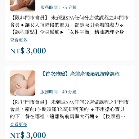
服務時間：75 分鐘
【限非門市會員】 未到逗SPA任何分店做課程之非門市
會員🔸讓女人每階段的魅力，都是吸引全場的魔力🔸
【課程重點】全身鬆筋►「女性平衡」精油調理全身正
反面舒壓按摩（腿、背、腹、胸、頭部舒緩按摩)
查看更多
NT$ 3,000
【首次體驗】產前產後泌乳按摩課程
服務時間：40 分鐘
【限非門市會員】 未到逗SPA任何分店做課程之非門市
會員，產前(孕期須滿32周)即可預約 🔸不用擔心寶貝
的下一餐在哪裡，遠離胸前兩顆大石塊🔸 【按摩重
點】 共振音樂►精油聞香►泌乳按摩40分鐘(冥想引導
查看更多
►啟動手法►開穴►泌乳手法)
NT$ 3,000