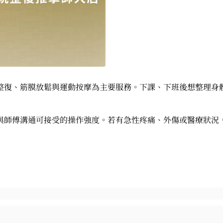
整復、筋膜放鬆與運動按摩為主要服務。下課、下班後想整理身
與師傅溝通可接受的操作強度。若有急性疼痛、外傷或醫療狀況