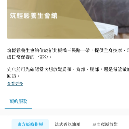
筑輕鬆養生會館位於新北板橋三民路一帶，提供全身按摩、
成日常保養的一部分。
到店前可先確認當次想放鬆肩頸、背部、腿部，還是希望做
回訪。
查看更多
預約服務
東方經絡指壓
法式香氛油壓
足間釋壓放鬆