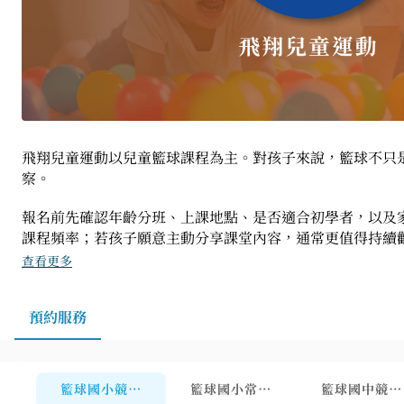
飛翔兒童運動以兒童籃球課程為主。對孩子來說，籃球不只
察。
報名前先確認年齡分班、上課地點、是否適合初學者，以及
課程頻率；若孩子願意主動分享課堂內容，通常更值得持續
查看更多
預約服務
籃球國小競技班 1-6年級 (7-12Y) (由教練檢測資格)
籃球國小常態班 1-6年級 (7-12Y)
籃球國中競技班 