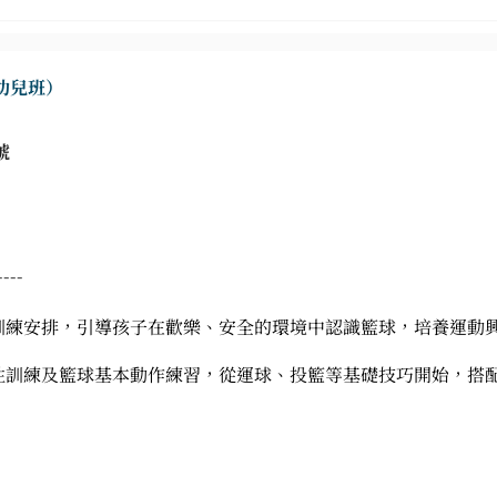
(幼兒班）
號
----
訓練安排，引導孩子在歡樂、安全的環境中認識籃球，培養運動
性訓練及籃球基本動作練習，從運球、投籃等基礎技巧開始，搭