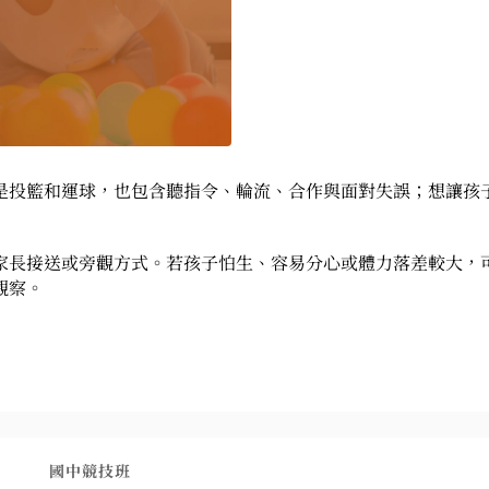
是投籃和運球，也包含聽指令、輪流、合作與面對失誤；想讓孩
家長接送或旁觀方式。若孩子怕生、容易分心或體力落差較大，
觀察。
7-9年級 (13-15Y) (由教練檢測資格)
國中競技班