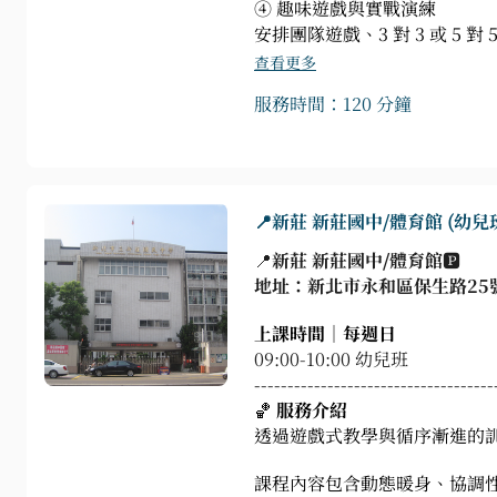
④ 趣味遊戲與實戰演練
安排團隊遊戲、3 對 3 或 
查看更多
服務時間：120 分鐘
📍新莊 新莊國中/體育館 (幼兒
📍
新莊 新莊國中/體育館
🅿️
地址：新北市永和區保生路25
上課時間｜每週日
09:00-10:00 幼兒班
------------------------------------
🏀
服務介紹
透過遊戲式教學與循序漸進的
課程內容包含動態暖身、協調