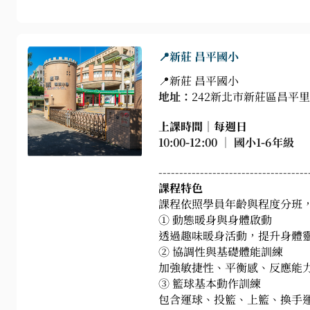
📍新莊 昌平國小
📍
新莊 昌平國小
地址：
242新北市新莊區昌平里
上課時間｜每週日
10:00-12:00 ｜ 國小1-6年級
------------------------------------
課程特色
課程依照學員年齡與程度分班
① 動態暖身與身體啟動
透過趣味暖身活動，提升身體
② 協調性與基礎體能訓練
加強敏捷性、平衡感、反應能
③ 籃球基本動作訓練
包含運球、投籃、上籃、換手