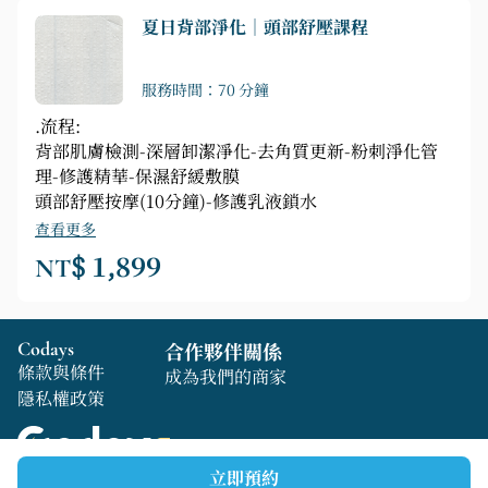
夏日背部淨化｜頭部舒壓課程
服務時間：70 分鐘
.流程:
背部肌膚檢測-深層卸潔凈化-去角質更新-粉刺淨化管
理-修護精華-保濕舒緩敷膜
頭部舒壓按摩(10分鐘)-修護乳液鎖水
查看更多
NT$ 1,899
Codays
合作夥伴關係
條款與條件
成為我們的商家
隱私權政策
立即預約