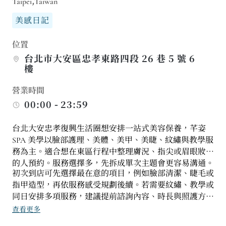
Taipei,Taiwan
美感日記
位置
台北市大安區忠孝東路四段 26 巷 5 號 6
樓
營業時間
00:00 - 23:59
台北大安忠孝復興生活圈想安排一站式美容保養，芊姿
SPA 美學以臉部護理、美體、美甲、美睫、紋繡與教學服
務為主。適合想在東區行程中整理膚況、指尖或眉眼妝感
的人預約。服務選擇多，先拆成單次主題會更容易溝通。
初次到店可先選擇最在意的項目，例如臉部清潔、睫毛或
指甲造型，再依服務感受規劃後續。若需要紋繡、教學或
同日安排多項服務，建議提前諮詢內容、時長與照護方
式，讓行程更好掌握。
查看更多