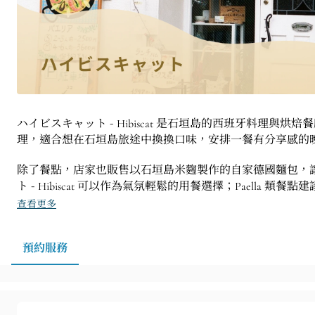
ハイビスキャット - Hibiscat 是石垣島的西班牙料理與烘焙餐
理，適合想在石垣島旅途中換換口味，安排一餐有分享感的
除了餐點，店家也販售以石垣島米麴製作的自家德國麵包，
ト - Hibiscat 可以作為氣氛輕鬆的用餐選擇；Paella 類
查看更多
預約服務