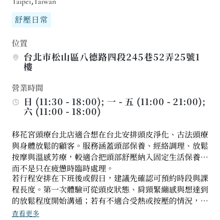
Taipei,Taiwan
舒壓日常
位置
台北市松山區八德路四段245巷52弄25號1
樓
營業時間
日 (11:30 - 18:00); 一 - 五 (11:00 - 21:00);
六 (11:00 - 18:00)
移花宮頭療台北店適合想在台北安排頭皮淨化、古法頭療
與身體放鬆的顧客。服務涵蓋頭部保養、經絡調理、放鬆
按摩與溫感芳療，較適合把頭部舒壓納入固定生活保養，
而不是只在疲憊時臨時處理。
若行程安排在下班後或假日，建議先確認可預約時段與課
程長度。第一次體驗可從頭皮狀態、肩頸緊繃感與想達到
的放鬆程度開始溝通；若有不適合受熱或按壓的情況，也
應在服務前告知。
查看更多