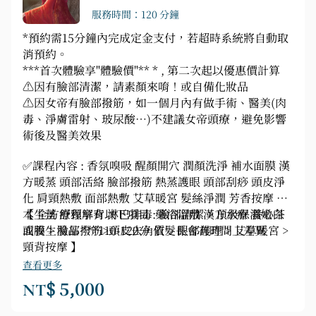
服務時間：120 分鐘
*預約需15分鐘內完成定金支付，若超時系統將自動取
消預約。
***首次體驗享"體驗價"** * , 第二次起以優惠價計算
⚠️因有臉部清潔，請素顏來唷！或自備化妝品
⚠️因女帝有臉部撥筋，如一個月內有做手術、醫美(肉
毒、淨膚雷射、玻尿酸…)不建議女帝頭療，避免影響
術後及醫美效果
✅課程內容 : 香氛嗅吸 醒顏開穴 潤顏洗淨 補水面膜 漢
方暖蒸 頭部活絡 臉部撥筋 熱蒸護眼 頭部刮痧 頭皮淨
化 肩頸熱敷 面部熱敷 艾草暖宮 髮絲淨潤 芳香按摩 草
本生薑 舒頸解背 淋巴排毒 藥浴溫敷 漢方水療 養心茶
【 全方療程享有以下項目 : 臉部清潔 > 頂級保濕嫩白
或養生湯品 ***110-120分 依髮長會有時間上差異
面膜 > 臉部撥筋>頭皮去角質 > 眼部護理 > 艾草暖宮 >
頸背按摩 】
查看更多
NT$ 5,000