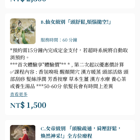
差異
B.仙女級別「頭舒鬆,煩惱拋空!」
服務時間：60 分鐘
*預約需15分鐘內完成定金支付，若超時系統將自動取
消預約。
***首次體驗享"體驗價"** * , 第二次起以優惠價計算
✅課程內容 : 香氛嗅吸 醒顏開穴 漢方暖蒸 頭部活絡 頭
部刮痧 髮絲淨潤 芳香按摩 草本生薑 漢方水療 養心茶
或養生湯品 ***50-60分 依髮長會有時間上差異
查看更多
NT$ 1,500
C.女帝級別 「頭臉疏通，肩壓舒鬆，
煥然神采!」全方位療程