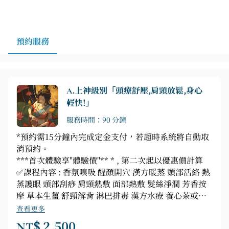
預約服務
A.上神級別「頭療舒壓,肩頸放鬆,身心
輕快!」
服務時間：90 分鐘
*預約需15分鐘內完成定金支付，若超時系統將自動取
消預約。
***首次體驗享"體驗價"** * , 第二次起以優惠價計算
✅課程內容 : 香氛嗅吸 醒顏開穴 漢方暖蒸 頭部活絡 熱
蒸護眼 頭部刮痧 肩頸熱敷 面部熱敷 髮絲淨潤 芳香按
摩 草本生薑 舒頸解背 淋巴排毒 漢方水療 養心茶或養
生湯品 【 與仙女的差異增加∶眼部護理 > 頸背按摩 >
查看更多
淋巴排毒 > 瞬間護髮 】 ***70-90分 依髮長會有時間上
NT$ 2,500