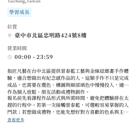
Taichung,Taiwan
學習成長
位置
臺中市北區忠明路424號8樓
營業時間
00:00 - 23:59
指匠凡藝在台中北區提供景泰藍工藝與金絲琺瑯畫手作體
驗，適合想做出有紀念感作品的人。這類手作不只是完成
成品，也需要在選色、構圖與細部填色中慢慢投入，適合
作為個人放鬆、朋友活動或禮物創作。
報名前先看課程作品形式與所需時間，避免把體驗排在太
趕的行程中。若第一次接觸景泰藍，可選較容易掌握的入
門款；若想做成禮物，也能先想好對方喜歡的色系與主
題，讓作品更有方向，也讓完成後的紀念價值不只停留在
查看更多
體驗本身而已。