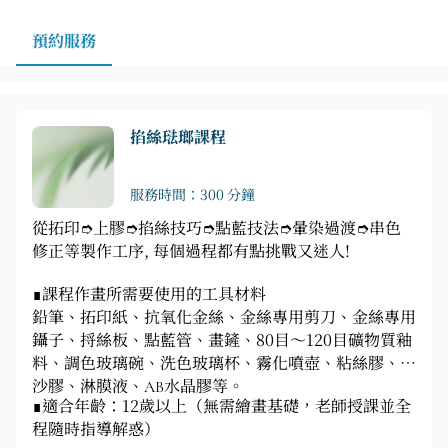
預約服務
掐絲琺瑯課程
服務時間：300 分鐘
從拓印➮上膠➮掐絲技巧➮點藍技法➮暈染過渡➮串色
修正等製作工序, 每個過程都有點挑戰又迷人!
∎課程作畫所需要使用的工具材料
鉛筆、拓印紙、抗氧化金絲、金絲專用剪刀、金絲專用
鑷子、捋絲板、點藍管、畫鏟、80目～120目礦物質釉
料、調色玻璃碗、洗色玻璃杯、霧化噴壺、粘絲膠、固
沙膠、淋膜液、AB水晶膠等。
∎適合年齡：12歲以上（無需繪畫基礎，老師授課並全
程隨時指導解惑）