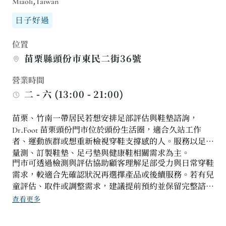
Miaoli,Taiwan
日子好過
位置
苗栗縣頭份市東民二街36號
營業時間
二 - 六 (13:00 - 21:00)
苗栗、竹南一帶居民若想安排足部評估與鞋墊諮詢，
Dr.Foot 苗栗頭份門市位於頭份生活圈，適合久站工作
者、運動族群或想重新檢視穿鞋支撐感的人。服務以足壓
量測、訂製鞋墊、足弓墊與健康鞋相關需求為主。
門市可透過檢測與評估協助顧客理解足部受力與日常穿鞋
需求，較適合先確認狀況再選擇產品或後續服務。若有兒
童評估、取件或調整需求，建議提前預約並保留完整諮詢
時間，讓流程更完整，也減少現場等待。也方便日後安排
查看更多
追蹤。