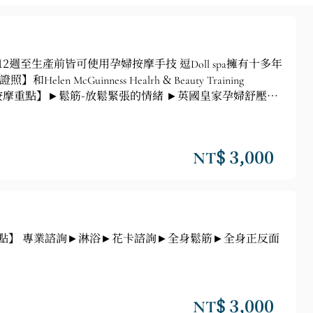
週至生產前皆可使用孕婦按摩手技 逗Doll spa擁有十多年
inness Healrh & Beauty Training
A70分鐘按摩重點】►鬆筋-放鬆緊張的情緒 ►英國皇家孕婦舒壓按
NT$ 3,000
程重點】 專業諮詢►淋浴►花卡諮詢►全身鬆筋►全身正反面
NT$ 3,000