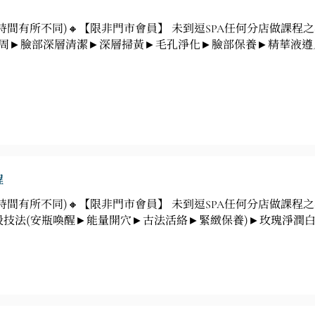
刺時間有所不同)🔸【限非門市會員】 未到逗SPA任何分店做課
油抓周►臉部深層清潔►深層掃黃►毛孔淨化►臉部保養►精華液遵
程
時間有所不同)🔸【限非門市會員】 未到逗SPA任何分店做課程之
段技法(安瓶喚醒►能量開穴►古法活絡►緊緻保養)►玫瑰淨潤