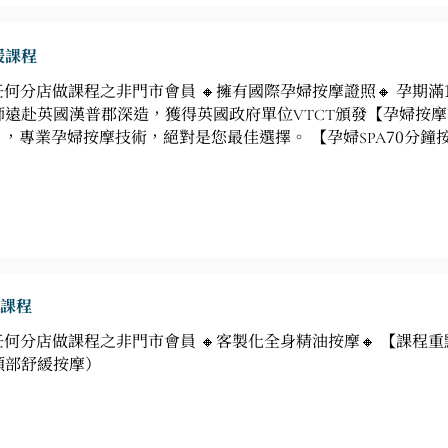
緩課程
何分店做課程之非門市會員 🔸擁有國際孕婦按摩證照🔸 孕期滿12
漢普郡深造，獲得英國政府單位VTCT頒發【孕婦按摩證照】和Helen McGu
ool【講師資格】，專業孕婦按摩技術，絕對是您最佳選擇。 【孕婦SP
大小腿部按摩❹前胸按摩❺頭部按摩
A課程
A任何分店做課程之非門市會員 🔸客製化全身精油按摩🔸 【課
頭部舒緩按摩）