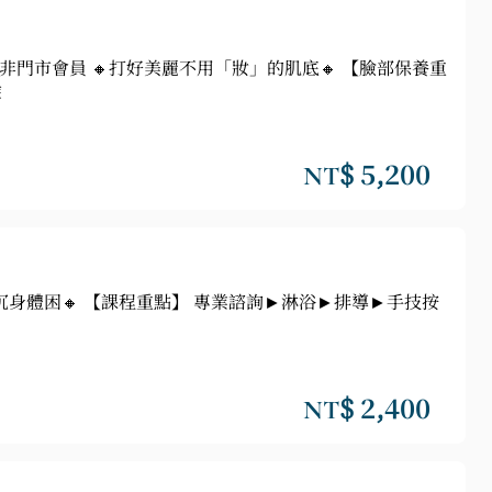
之非門市會員 🔸打好美麗不用「妝」的肌底🔸 【臉部保養重
摩
NT$ 5,200
沉身體困🔸 【課程重點】 專業諮詢►淋浴►排導►手技按
NT$ 2,400