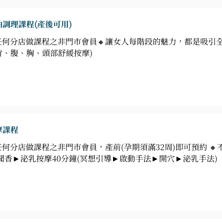
調理課程(產後可用)
A任何分店做課程之非門市會員🔸讓女人每階段的魅力，都是吸引
、腹、胸、頭部舒緩按摩)
摩課程
任何分店做課程之非門市會員，產前(孕期須滿32周)即可預約 
聞香►泌乳按摩40分鐘(冥想引導►啟動手法►開穴►泌乳手法)