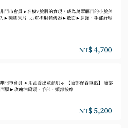
程之非門市會員🔸名模V臉肌的實現，成為萬眾矚目的小臉美
入►種膠原片+RF單極射頻儀器►敷面►肩頸、手部舒壓
NT$ 4,700
非門市會員 🔸用油養出童顏肌🔸 【臉部保養重點】 臉部
白面膜►玫瑰油肩頸、手部、頭部按摩
NT$ 5,200