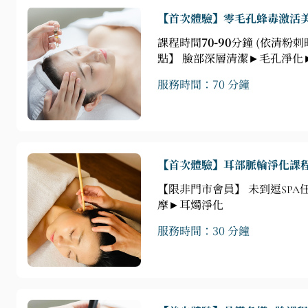
【首次體驗】零毛孔蜂毒激活
課程時間
70-90
分鐘 (依清粉
點】 臉部深層清潔►毛孔淨化
服務時間：70 分鐘
【首次體驗】耳部脈輪淨化課
【限非門市會員】 未到逗SP
摩►耳燭淨化
服務時間：30 分鐘