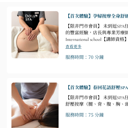
【首次體驗】孕婦按摩全身舒
【限非門市會員】 未到逗SPA任
的豐富經驗，店長與專業芳療師遠赴英國
International sch
摩❶腰背部按摩❷肩頸按摩❸
查看更多
服務時間：70 分鐘
【首次體驗】春回花語舒壓SP
【限非門市會員】 未到逗SP
舒壓按摩（腿、背、腹、胸、
服務時間：75 分鐘