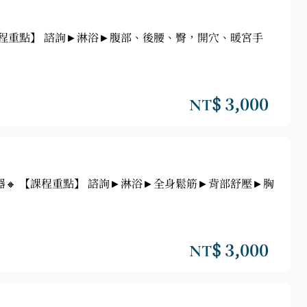
【課程重點】 諮詢►淋浴►腹部、後腰、臀，開穴、暖宮手
NT$ 3,000
器🔸 【課程重點】 諮詢►淋浴►全身鬆筋►背部舒壓►胸
NT$ 3,000