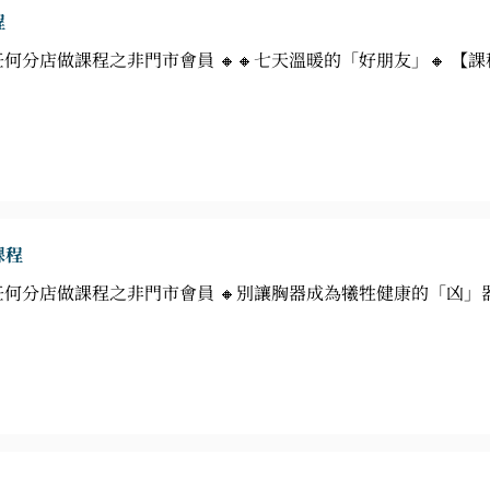
程
任何分店做課程之非門市會員 🔸🔸七天溫暖的「好朋友」🔸 
課程
A任何分店做課程之非門市會員 🔸別讓胸器成為犧牲健康的「凶」