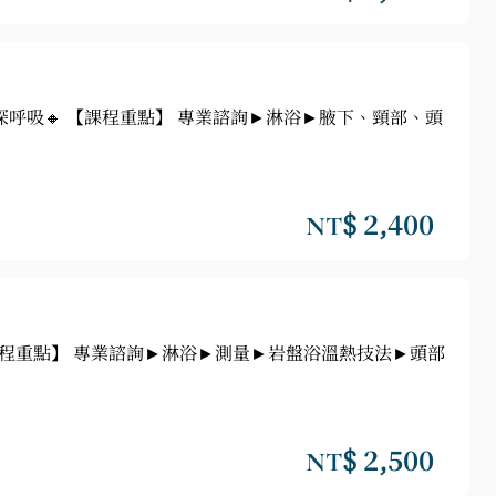
深呼吸🔸 【課程重點】 專業諮詢►淋浴►腋下、頸部、頭
NT$ 2,400
【課程重點】 專業諮詢►淋浴►測量►岩盤浴溫熱技法►頭部
NT$ 2,500