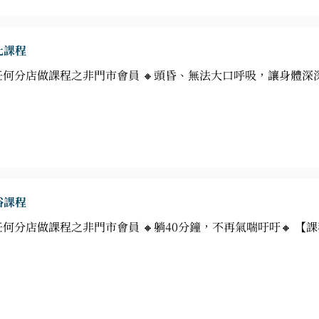
化課程
A任何分店做課程之非門市會員 🔸頭昏、無法大口呼吸，讓身體深
浴課程
任何分店做課程之非門市會員 🔸躺40分鐘，不再氣喘吁吁🔸 