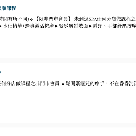
美顏課程
刺時間有所不同)🔸【限非門市會員】 未到逗SPA任何分店做課程
►水化精華+蜂毒激活按摩►緊緻層皙敷面►肩頸、手部舒壓按
程
A任何分店做課程之非門市會員 🔸鬆開緊箍咒的摩手，不在昏昏沉