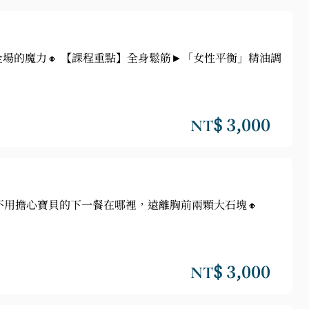
全場的魔力🔸 【課程重點】全身鬆筋►「女性平衡」精油調
NT$ 3,000
不用擔心寶貝的下一餐在哪裡，遠離胸前兩顆大石塊🔸
NT$ 3,000