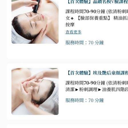
【首次體驗】晶鑽名模V臉課程
課程時間
70-90
分鐘 (依清粉
女🔸 【臉部保養重點】 精
按摩
查看更多
服務時間：70 分鐘
【首次體驗】埃及艷后童顏課
課程時間
70-90
分鐘 (依清粉刺
清潔►粉刺調理►油養肌四階
服務時間：70 分鐘