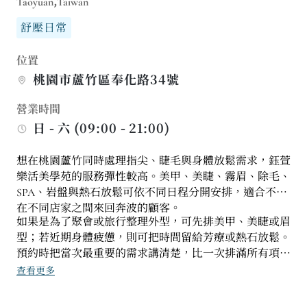
Taoyuan,Taiwan
舒壓日常
位置
桃園市蘆竹區奉化路34號
營業時間
日 - 六 (09:00 - 21:00)
想在桃園蘆竹同時處理指尖、睫毛與身體放鬆需求，鈺萱
樂活美學苑的服務彈性較高。美甲、美睫、霧眉、除毛、
SPA、岩盤與熱石放鬆可依不同日程分開安排，適合不想
在不同店家之間來回奔波的顧客。
如果是為了聚會或旅行整理外型，可先排美甲、美睫或眉
型；若近期身體疲憊，則可把時間留給芳療或熱石放鬆。
預約時把當次最重要的需求講清楚，比一次排滿所有項目
更實際，也能讓服務時間分配更穩。
查看更多