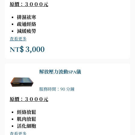
原價：３０００元
排濕祛寒
疏通經絡
減緩疲勞
促進代謝
查看更多
NT$ 3,000
解放壓力波動SPA儀
服務時間：90 分鐘
原價：３０００元
經絡放鬆
肌肉放鬆
活化細胞
輕盈窈窕
查看更多