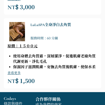
促進代謝
NT$ 3,000
能量傳導
SPA享受
LuLuSPA全身淨白去角質
服務時間：60 分鐘
原價：１５００元
使用身體去角質霜，深層潔淨，促進肌膚老廢角質
代謝更新，淨化毛孔
保濕因子滋潤肌膚，安撫去角質後肌膚，使保水柔
嫩。
查看更多
搭配按摩SPA讓身體放鬆。
NT$ 1,500
Codays
合作夥伴關係
條款與條件
成為我們的商家