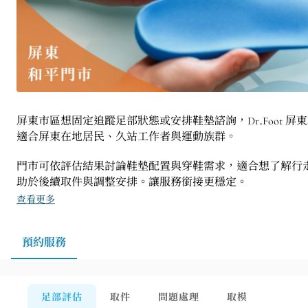
屏東市區想固定追蹤足部狀態或安排鞋墊諮詢，Dr.Foot
適合屏東在地居民、久站工作者與運動族群。
門市可依評估結果討論鞋墊配置與穿鞋需求，適合想了解行
助於後續取件與調整安排。讓服務銜接更穩定。
查看更多
預約服務
足部評估
取件
問題處理
取模