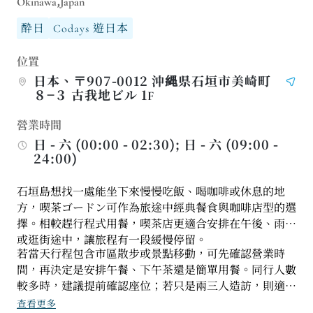
Okinawa,Japan
酔日
Codays 遊日本
位置
日本、〒907-0012 沖縄県石垣市美崎町
８−３ 古我地ビル 1F
營業時間
日 - 六 (00:00 - 02:30); 日 - 六 (09:00 -
24:00)
石垣島想找一處能坐下來慢慢吃飯、喝咖啡或休息的地
方，喫茶ゴードン可作為旅途中經典餐食與咖啡店型的選
擇。相較趕行程式用餐，喫茶店更適合安排在午後、雨天
或逛街途中，讓旅程有一段緩慢停留。
若當天行程包含市區散步或景點移動，可先確認營業時
間，再決定是安排午餐、下午茶還是簡單用餐。同行人數
較多時，建議提前確認座位；若只是兩三人造訪，則適合
把它當成旅行中補充體力的休息點。
查看更多