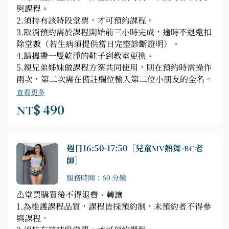
與課程。
2.須持有該時段堂票，才可預約課程。
3.取消預約需於課程開始前三小時完成，逾時不退還扣
除堂數（若生病須提供當日完整診斷證明）。
4.請攜帶一雙乾淨的鞋子到教室更換。
5.親兄弟姊妹做課程方案共同使用，則在預約時需操作
兩次，第二次需在備註欄位輸入第二位小朋友的全名。
查看更多
NT$ 490
週日16:50-17:50［兒童MV熱舞-BC老
師］
服務時間：60 分鐘
⚠️堂票購買後不得退費、轉讓
1.為維護課程品質，課程皆採預約制，未預約者不得參
與課程。