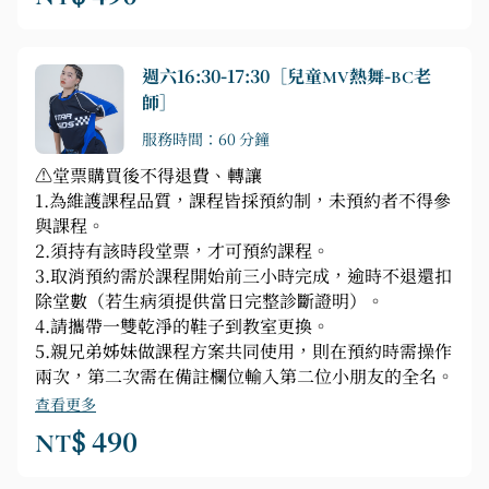
週六16:30-17:30［兒童MV熱舞-BC老
師］
服務時間：60 分鐘
⚠️堂票購買後不得退費、轉讓
1.為維護課程品質，課程皆採預約制，未預約者不得參
與課程。
2.須持有該時段堂票，才可預約課程。
3.取消預約需於課程開始前三小時完成，逾時不退還扣
除堂數（若生病須提供當日完整診斷證明）。
4.請攜帶一雙乾淨的鞋子到教室更換。
5.親兄弟姊妹做課程方案共同使用，則在預約時需操作
兩次，第二次需在備註欄位輸入第二位小朋友的全名。
查看更多
NT$ 490