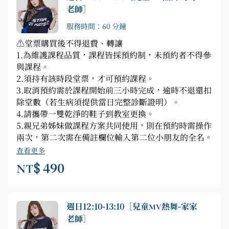
老師］
服務時間：60 分鐘
⚠️堂票購買後不得退費、轉讓
1.為維護課程品質，課程皆採預約制，未預約者不得參
與課程。
2.須持有該時段堂票，才可預約課程。
3.取消預約需於課程開始前三小時完成，逾時不退還扣
除堂數（若生病須提供當日完整診斷證明）。
4.請攜帶一雙乾淨的鞋子到教室更換。
5.親兄弟姊妹做課程方案共同使用，則在預約時需操作
兩次，第二次需在備註欄位輸入第二位小朋友的全名。
查看更多
NT$ 490
週日12:10-13:10［兒童MV熱舞-家家
老師］