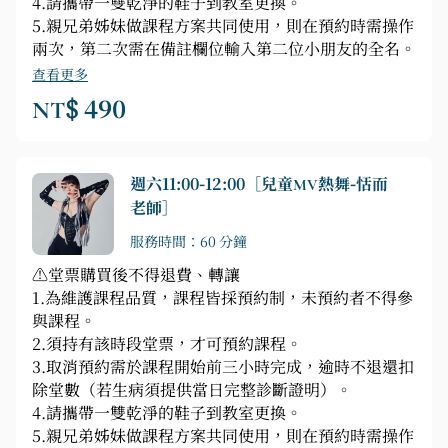
4.請攜帶一雙乾淨的鞋子到教室更換。
5.親兄弟姊妹做課程方案共同使用，則在預約時需操作
兩次，第二次需在備註欄位輸入第二位小朋友的全名。
查看更多
NT$ 490
週六11:00-12:00［兒童MV熱舞-恬而
老師］
服務時間：60 分鐘
⚠️堂票購買後不得退費、轉讓
1.為維護課程品質，課程皆採預約制，未預約者不得參
與課程。
2.須持有該時段堂票，才可預約課程。
3.取消預約需於課程開始前三小時完成，逾時不退還扣
除堂數（若生病須提供當日完整診斷證明）。
4.請攜帶一雙乾淨的鞋子到教室更換。
5.親兄弟姊妹做課程方案共同使用，則在預約時需操作