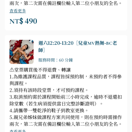
兩次，第二次需在備註欄位輸入第二位小朋友的全名。
查看更多
NT$ 490
週六12:20-13:20［兒童MV熱舞-BC老
師］
服務時間：60 分鐘
⚠️堂票購買後不得退費、轉讓
1.為維護課程品質，課程皆採預約制，未預約者不得參
與課程。
2.須持有該時段堂票，才可預約課程。
3.取消預約需於課程開始前三小時完成，逾時不退還扣
除堂數（若生病須提供當日完整診斷證明）。
4.請攜帶一雙乾淨的鞋子到教室更換。
5.親兄弟姊妹做課程方案共同使用，則在預約時需操作
兩次，第二次需在備註欄位輸入第二位小朋友的全名。
查看更多