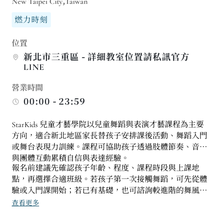
New Taipei City,Taiwan
燃力時刻
位置
新北市三重區 - 詳細教室位置請私訊官方
LINE
營業時間
00:00 - 23:59
StarKids 兒童才藝學院以兒童舞蹈與表演才藝課程為主要
方向，適合新北地區家長替孩子安排課後活動、舞蹈入門
或舞台表現力訓練。課程可協助孩子透過肢體節奏、音樂
與團體互動累積自信與表達經驗。
報名前建議先確認孩子年齡、程度、課程時段與上課地
點，再選擇合適班級。若孩子第一次接觸舞蹈，可先從體
驗或入門課開始；若已有基礎，也可諮詢較進階的舞風或
表演課程，讓學習節奏更清楚。
查看更多