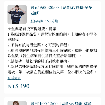
週五19:00-20:00［兒童MV熱舞-多多
老師］
服務時間：60 分鐘
⚠️堂票購買後不得退費、轉讓
1.為維護課程品質，課程皆採預約制，未預約者不得參
與課程。
2.須持有該時段堂票，才可預約課程。
3.取消預約需於課程開始前三小時完成，逾時不退還扣
除堂數（若生病須提供當日完整診斷證明）。
4.請攜帶一雙乾淨的鞋子到教室更換。
5.親兄弟姊妹做課程方案共同使用，則在預約時需操作
兩次，第二次需在備註欄位輸入第二位小朋友的全名。
查看更多
NT$ 490
週日11:00-12:00［兒童MV熱舞-家家