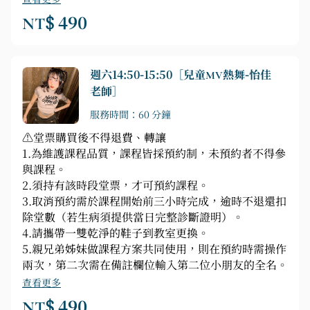
NT$ 490
週六14:50-15:50［兒童MV熱舞-怡佳
老師］
服務時間：60 分鐘
⚠️堂票購買後不得退費、轉讓
1.為維護課程品質，課程皆採預約制，未預約者不得參
與課程。
2.須持有該時段堂票，才可預約課程。
3.取消預約需於課程開始前三小時完成，逾時不退還扣
除堂數（若生病須提供當日完整診斷證明）。
4.請攜帶一雙乾淨的鞋子到教室更換。
5.親兄弟姊妹做課程方案共同使用，則在預約時需操作
兩次，第二次需在備註欄位輸入第二位小朋友的全名。
查看更多
NT$ 490