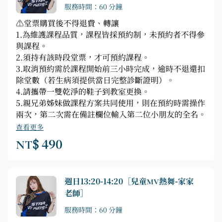
服務時間：60 分鐘
⚠️堂票購買後不得退費、轉讓
1.為維護課程品質，課程皆採預約制，未預約者不得參
與課程。
2.須持有該時段堂票，才可預約課程。
3.取消預約需於課程開始前三小時完成，逾時不退還扣
除堂數（若生病須提供當日完整診斷證明）。
4.請攜帶一雙乾淨的鞋子到教室更換。
5.親兄弟姊妹做課程方案共同使用，則在預約時需操作
兩次，第二次需在備註欄位輸入第二位小朋友的全名。
查看更多
NT$ 490
週日13:20-14:20［兒童MV熱舞-家家
老師］
服務時間：60 分鐘