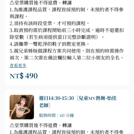
⚠️堂票購買後不得退費、轉讓
1.為維護課程品質，課程皆採預約制，未預約者不得參
與課程。
2.須持有該時段堂票，才可預約課程。
3.取消預約需於課程開始前三小時完成，逾時不退還扣
除堂數（若生病須提供當日完整診斷證明）。
4.請攜帶一雙乾淨的鞋子到教室更換。
5.親兄弟姊妹做課程方案共同使用，則在預約時需操作
兩次，第二次需在備註欄位輸入第二位小朋友的全名。
查看更多
NT$ 490
週日14:30-15:30［兒童MV熱舞-怡佳
老師］
服務時間：60 分鐘
⚠️堂票購買後不得退費、轉讓
1.為維護課程品質，課程皆採預約制，未預約者不得參