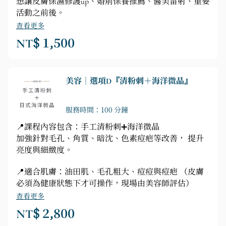
想讓皮膚保濕修護up、婚前保養推薦、醫美雷射、重要
活動之前後。
查看更多
NT$ 1,500
美容｜選項D『清粉刺＋海洋微晶』
服務時間：100 分鐘
📍課程內容包含：手工清粉刺➕海洋微晶
加強針對毛孔、角質、暗沈、色素痘疤等改善， 提升
亮度與細緻度。
📍適合肌膚：油田肌、毛孔粗大、痘痘與痘疤 （皮膚
必須為健康狀態下才可操作，現場由美容師評估）
查看更多
NT$ 2,800