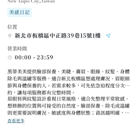
New Taipei City,Taiwan
美感日記
位置
新北市板橋區中正路39巷15號1樓
營業時間
00:00 - 23:59
黑蒂美美提供臉部保養、美睫、霧眉、眼線、紋髮、身體
除毛與溫罐等服務，適合新北板橋區想處理膚況、眉眼細
節與身體保養的人。若需求較多，可先依急迫程度分次預
約，讓每項服務都有完整時間。
眉眼唇與紋髮設計重視日常風格，適合先整理平常妝感、
想修飾的位置與可接受的自然度。臉部保養、除毛或溫罐
則更需要說明膚況、敏感度與身體狀態；資訊越明確，服
務安排越不容易失焦。
查看更多