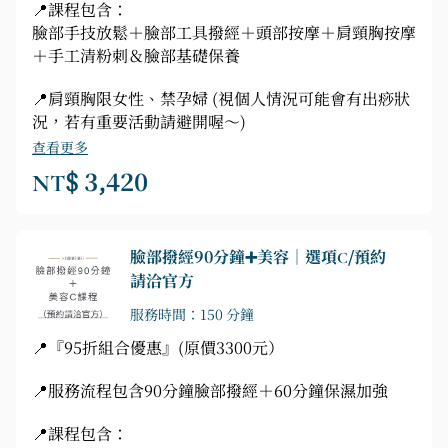
📍課程包含：
臉部手技放鬆＋臉部工具撥經＋頭部按摩＋肩頸胸按摩
＋手工清粉刺＆臉部基礎保養
📍肩頸胸限女性、禁孕婦 (視個人情況可能會有出痧狀
況，若有重要活動請避開喔～)
查看更多
NT$ 3,420
臉部撥經90分鐘➕美容｜選項C/預約
請洽官方
服務時間：150 分鐘
📍『95折組合優惠』(原價3300元）
📍服務流程包含90分鐘臉部撥經＋60分鐘保濕加強
📍課程包含：