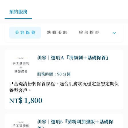
預約服務
美 容 保 養
熱 蠟 美 肌
臉 部 撥 經
美 睫 嫁
美容｜選項Ａ『清粉刺＋基礎保養』
服務時間：90 分鐘
📍基礎清粉刺保養課程，適合肌膚狀況穩定並想定期保
養型客戶。
NT$ 1,800
美容｜選項B『清粉刺加強版＋基礎保