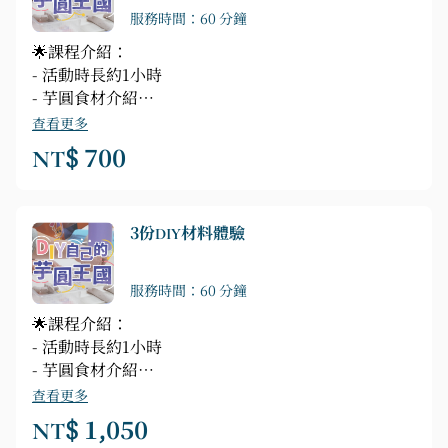
服務時間：60 分鐘
🌟課程介紹：
- 活動時長約1小時
- 芋圓食材介紹
- 搓揉切割出完美的芋圓
查看更多
- 下鍋烹煮加入喜歡的湯底
NT$ 700
- 精美包裝一式
✨預約就送畢業證書乙份✨
3份DIY材料體驗
服務時間：60 分鐘
🌟課程介紹：
- 活動時長約1小時
- 芋圓食材介紹
- 搓揉切割出完美的芋圓
查看更多
- 下鍋烹煮加入喜歡的湯底
NT$ 1,050
- 精美包裝一式