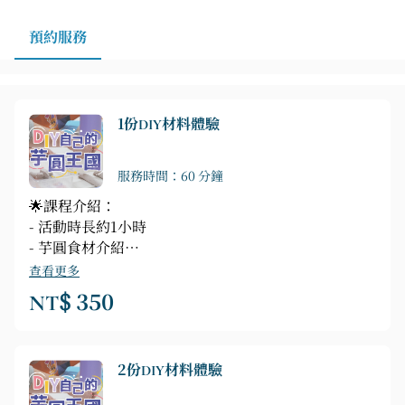
預約服務
1份DIY材料體驗
服務時間：60 分鐘
🌟課程介紹：
- 活動時長約1小時
- 芋圓食材介紹
- 搓揉切割出完美的芋圓
查看更多
- 下鍋烹煮加入喜歡的湯底
NT$ 350
- 精美包裝一式
✨預約就送畢業證書乙份✨
2份DIY材料體驗