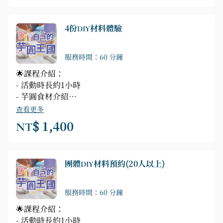
✨預約就送畢業證書乙份✨
4份DIY材料體驗
服務時間：60 分鐘
🌟課程介紹：
- 活動時長約1小時
- 芋圓食材介紹
- 搓揉切割出完美的芋圓
查看更多
- 下鍋烹煮加入喜歡的湯底
NT$ 1,400
- 精美包裝一式
✨預約就送畢業證書乙份✨
團體DIY材料預約(20人以上)
服務時間：60 分鐘
🌟課程介紹：
- 活動時長約1小時