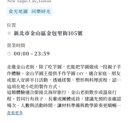
New Taipei City,Taiwan
食光地圖
同樂時光
位置
新北市金山區金包里街105號
營業時間
00:00 - 23:59
走進金山老街，除了吃芋圓，也能把芋圓做成一段親子手
作體驗。金山芋圓王提供手作芋圓 DIY，適合家庭、朋友
或旅人安排半日活動，透過揉製、塑形與料理流程，認識
這項在地小吃的製作方式。
這類體驗適合銜接北海岸旅行、金山老街散步或溫泉行
程。若同行有孩子、長輩或團體成員，建議先預約並確認
場次、人數與活動時間，讓材料準備與教學節奏更順暢，
也讓行程多一個可以共同參與的記憶點。
查看更多