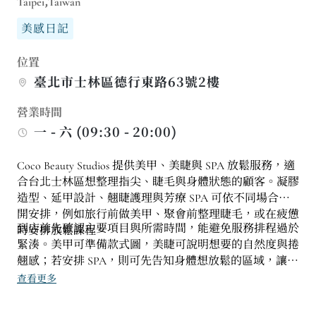
Taipei,Taiwan
美感日記
位置
臺北市士林區德行東路63號2樓
營業時間
一 - 六 (09:30 - 20:00)
Coco Beauty Studios 提供美甲、美睫與 SPA 放鬆服務，適
合台北士林區想整理指尖、睫毛與身體狀態的顧客。凝膠
造型、延甲設計、翹睫護理與芳療 SPA 可依不同場合分
開安排，例如旅行前做美甲、聚會前整理睫毛，或在疲憊
到店前先確認主要項目與所需時間，能避免服務排程過於
時安排放鬆課程。
緊湊。美甲可準備款式圖，美睫可說明想要的自然度與捲
翹感；若安排 SPA，則可先告知身體想放鬆的區域，讓服
務更貼合需求。
查看更多