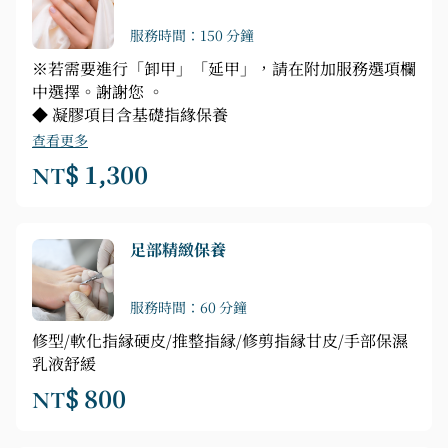
服務時間：150 分鐘
※若需要進行「卸甲」「延甲」，請在附加服務選項欄
中選擇。謝謝您 。
◆ 凝膠項目含基礎指緣保養
查看更多
NT$ 1,300
足部精緻保養
服務時間：60 分鐘
修型/軟化指縁硬皮/推整指縁/修剪指縁甘皮/手部保濕
乳液舒緩
NT$ 800