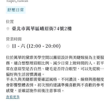
Taipei,Taiwan
舒壓日常
位置
臺北市萬華區峨眉街74號2樓
營業時間
日 - 六 (12:00 - 20:00)
位於萬華的黛霏美學空間以霧眉設計與美睫嫁接為主要服
務，適合想整理眉眼比例、減少日常上妝時間的人。若平
常在意眉型是否自然、睫毛是否符合眼型，可以先從妝感
偏好與生活習慣溝通。
半永久與美睫都需要確認風格，不同濃淡、線條與捲翹度
會影響整體表情。初次預約建議準備喜歡與不喜歡的參考
感覺，並確認施作前後注意事項。
查看更多