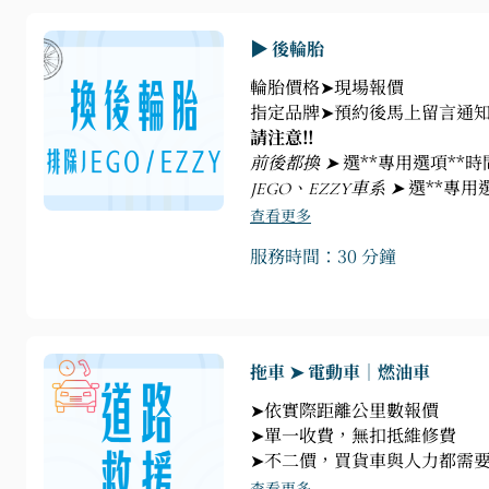
▶ 後輪胎
輪胎價格➤現場報價
指定品牌➤預約後馬上留言通知
請注意!!
前後都換 ➤
選**專用選項**
JEGO、EZZY車系 ➤
選**專用
查看更多
服務時間：30 分鐘
拖車 ➤ 電動車｜燃油車
➤依實際距離公里數報價
➤單一收費，無扣抵維修費
➤不二價，買貨車與人力都需要成