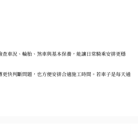
檢查車況、輪胎、煞車與基本保養，能讓日常騎乘安排更穩
傅更快判斷問題，也方便安排合適施工時間。若車子是每天通