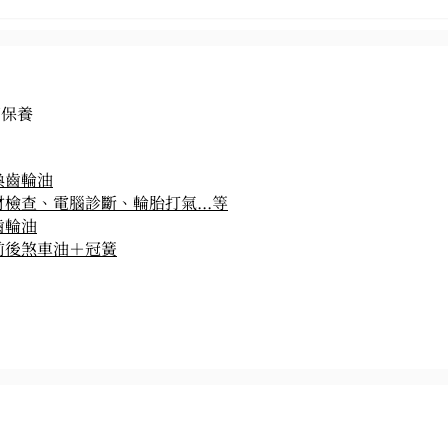
個保養
換齒輪油
檢查、電腦診斷、輪胎打氣...等
齒輪油
前後煞車油＋冠簧