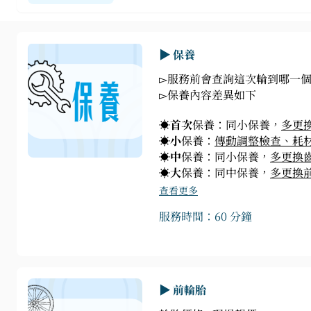
▶ 保養
▻服務前會查詢這次輪到哪一
▻保養內容差異如下
☀
首次
保養：同小保養，
多更
☀
小
保養：
傳動調整檢查、耗材
☀
中
保養：同小保養，
多更換
☀
大
保養：同中保養，
多更換
查看更多
服務時間：60 分鐘
▶ 前輪胎