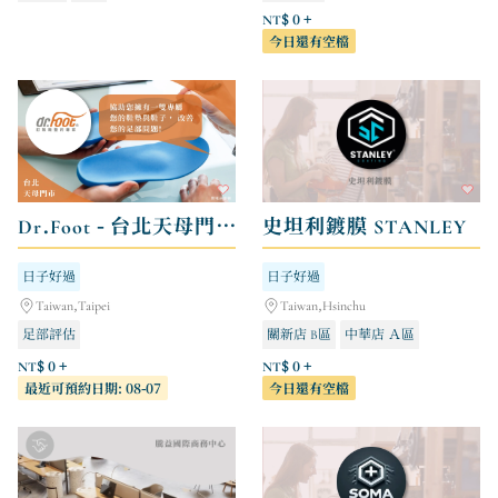
NT$ 0 +
今日還有空檔
Dr.Foot - 台北天母門市
史坦利鍍膜 STANLEY
日子好過
日子好過
Taiwan,Taipei
Taiwan,Hsinchu
足部評估
關新店 B區
中華店 Ａ區
關新店 Ａ區
NT$ 0 +
NT$ 0 +
最近可預約日期: 08-07
今日還有空檔