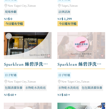
New Taipei City,Taiwan
Taipei,Taiwan
現場參觀
法律諮詢
NT$ 0
NT$ 1,299
今日還有空檔
今日還有空檔
Sparklean 絲碧淨洗衣 - 民富店
Sparklean 絲碧淨洗衣 - 大勇店
日子好過
日子好過
New Taipei City,Taiwan
New Taipei City,Taiwan
包類清潔保養
衣物乾水洗收送
衣物乾水洗收送
包包類清潔保養
寢具乾水洗收送
寢具乾水洗
NT$ 60 +
NT$ 60 +