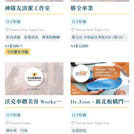
神隊友清潔工作室
勝全車業
日子好過
日子好過
Taiwan,New Taipei City
Taiwan,New Taipei City
家具清潔
家電清洗
專業除塵螨
勝全店 中和區忠孝街108-2號 02-29498686
冠詮店 永和區得和路68號 02-29498816
NT$ 600 +
NT$ 2,000
今日還有空檔
沃克車體美容 Worker Car Wash
Dr.Foot - 新北板橋門市
日子好過
日子好過
Taiwan,Tainan
Taiwan,New Taipei City
摩托車
汽車
足部評估