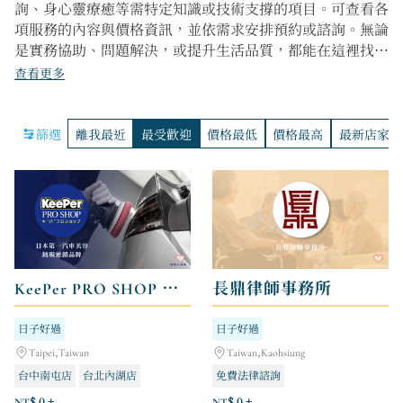
詢、身心靈療癒等需特定知識或技術支撐的項目。可查看各
項服務的內容與價格資訊，並依需求安排預約或諮詢。無論
是實務協助、問題解決，或提升生活品質，都能在這裡找到
合適的選擇。在這裡可以快速找到值得信賴的專業服務推
查看更多
薦。
篩選
離我最近
最受歡迎
價格最低
價格最高
最新店家
KeePer PRO SHOP 汽車美容 鍍膜
長鼎律師事務所
日子好過
日子好過
Taipei,Taiwan
Taiwan,Kaohsiung
台中南屯店
台北內湖店
免費法律諮詢
新北林口店
NT$ 0 +
NT$ 0 +