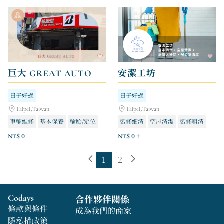
巨大 GREAT AUTO
安潔工坊
日子好過
日子好過
Taipei,Taiwan
Taipei,Taiwan
車輛維修
基本保養
輪胎/定位
裝修細清
空屋清潔
裝修粗清
NT$ 0
NT$ 0 +
1
2
Codays
合作夥伴關係
條款與條件
成為我們的商家
隱私權政策