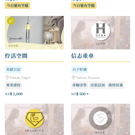
今日還有空檔
今日還有空檔
伶活空間
信志重車
美感日記
日子好過
Taiwan,Taipei
Taiwan,Taoyuan
專業課程
車輛寄售
改裝諮詢
維修保養
NT$ 2,000
NT$ 500 +