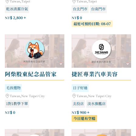
Taiwan,Taipei
Taiwan,Taipei
乾冰清潔冷氣
台北門市
台南門市
NT$ 2,800 +
NT$ 0
最近可預約日期: 08-07
阿柴股東紀念品管家
捷匠專業汽車美容
毛孩選物
日子好過
Taiwan,New Taipei City
Taiwan,New Taipei City
1對1教學下單
北投店
淡水旗艦店
NT$ 0
NT$ 900 +
今日還有空檔