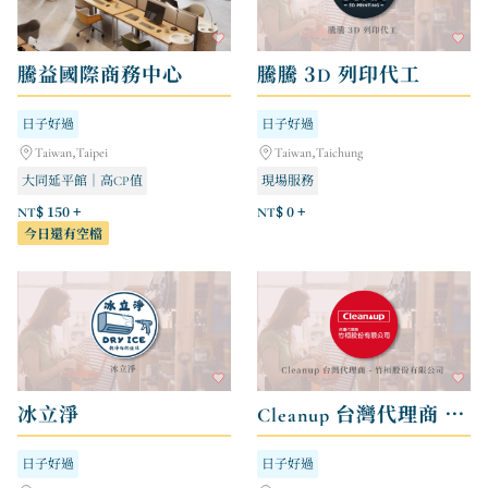
騰益國際商務中心
騰騰 3D 列印代工
日子好過
日子好過
Taiwan,Taipei
Taiwan,Taichung
大同延平館｜高CP值
現場服務
士林天母館｜舒適安靜
NT$ 150 +
NT$ 0 +
今日還有空檔
南京三民館｜商務首選
冰立淨
Cleanup 台灣代理商 - 竹桓股份有限公司
日子好過
日子好過