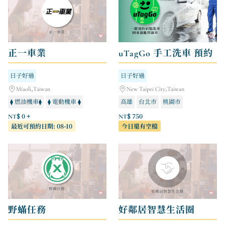
正一車業
uTagGo 手工洗車 預約
日子好過
日子好過
Miaoli,Taiwan
New Taipei City,Taiwan
⧫ 燃油機車⧫
⧫ 電動機車 ⧫
高雄
台北市
桃園市
NT$ 0 +
NT$ 750
最近可預約日期: 08-10
今日還有空檔
野蟎任務
好鄰居智慧生活圈