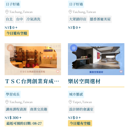
日子好過
日子好過
Taichung,Taiwan
Taichung,Taiwan
台北
台中
冷氣清洗
大眾鎖印店
囍香萫寵美屋
薩朵美顏Spa
NT$ 0 +
NT$ 0 +
今日還有空檔
ＴＳＣ台灣創業育成營地
樂居空間選材
學習成長
城市藝感
Taichung,Taiwan
Taipei,Taiwan
講座課程資源
商業交流趣
設計師的會議室
會員獨享禮
建材圖書館-專人導覽
NT$ 300 +
NT$ 0 +
最近可預約日期: 08-27
今日還有空檔