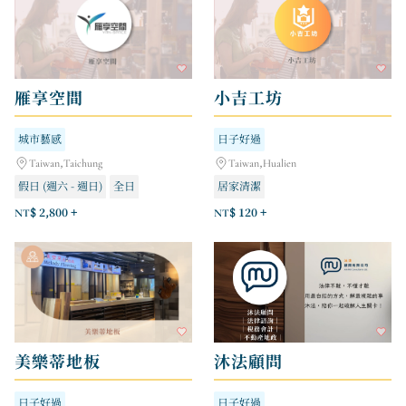
雁享空間
小吉工坊
城市藝感
日子好過
Taiwan,Taichung
Taiwan,Hualien
假日 (週六 - 週日)
全日
居家清潔
平日 (周一 - 週五)
NT$ 2,800 +
NT$ 120 +
美樂蒂地板
沐法顧問
日子好過
日子好過