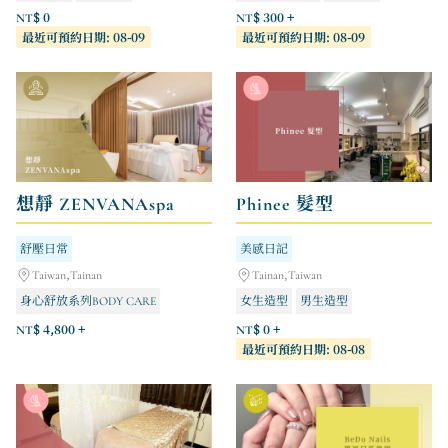
美甲造型
NT$ 0
NT$ 300 +
最近可預約日期: 08-09
最近可預約日期: 08-09
想靜 ZENVANAspa
Phinee 髮型
舒壓日常
美感日記
Taiwan,Tainan
Tainan,Taiwan
身心舒放系列BODY CARE
女生造型
男生造型
臉部呵護系列FACIAL CARE
NT$ 4,800 +
NT$ 0 +
最近可預約日期: 08-08