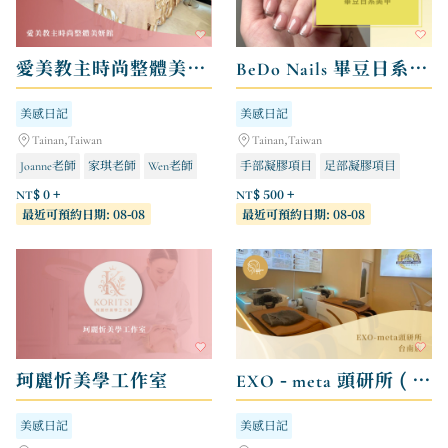
愛美教主時尚整體美妍館
BeDo Nails 畢豆日系美甲
美感日記
美感日記
Tainan,Taiwan
Tainan,Taiwan
Joanne老師
家琪老師
Wen老師
手部凝膠項目
足部凝膠項目
手足保養護理
NT$ 0 +
NT$ 500 +
最近可預約日期: 08-08
最近可預約日期: 08-08
珂麗忻美學工作室
EXO - meta 頭研所 ( 台南店 )
美感日記
美感日記