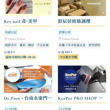
Key nail 奇·美甲
舒辰居經絡調理
美感日記
舒壓日常
Tainan,Taiwan
Tainan,Taiwan
凝膠美甲
霧眉 - 飄眉
手足保養
負離子草本能量足蒸
教學課程
身體調理
NT$ 0 +
NT$ 499 +
最近可預約日期: 08-26
今日還有空檔
Dr.Foot - 台南永康門市
KeePer PRO SHOP 汽車美容 鍍膜
日子好過
日子好過