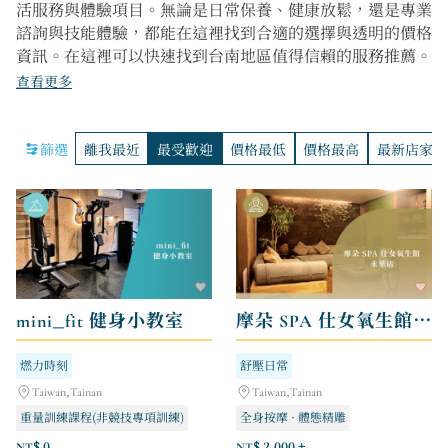
活服務與體驗項目。無論是日常保養、健康放鬆，還是專業
諮詢與技能體驗，都能在這裡找到合適的選擇與透明的價格
資訊。在這裡可以快速找到台南地區值得信賴的服務推薦。
查看更多
篩選
離我最近
最受歡迎
價格最低
價格最高
最新店家
mini_fit 健身小教室
摩朵 SPA 仕女氧生館 - 永華店
燃力時刻
舒壓日常
Taiwan,Tainan
Taiwan,Tainan
重量訓練課程(非競技專項訓練)
全身按摩 · 體態精雕
臉部美學 · 頭部舒活
NT$ 0
NT$ 2,000 +