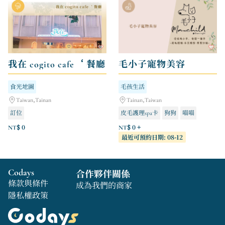
我在 cogito cafe‘ 餐廳
毛小子寵物美容
食光地圖
毛孩生活
Taiwan,Tainan
Tainan,Taiwan
訂位
皮毛護理spa卡
狗狗
喵喵
NT$ 0
NT$ 0 +
最近可預約日期: 08-12
Codays
合作夥伴關係
條款與條件
成為我們的商家
隱私權政策