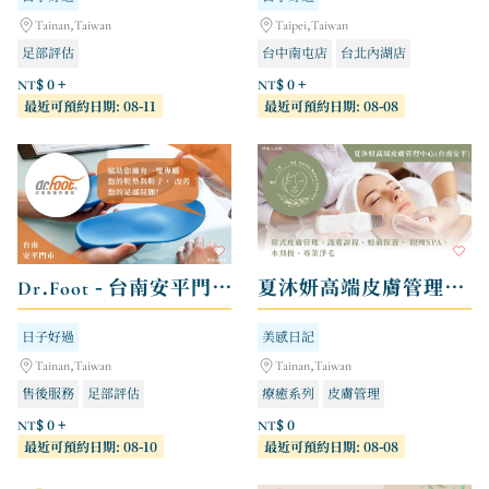
Tainan,Taiwan
Taipei,Taiwan
足部評估
台中南屯店
台北內湖店
新北林口店
NT$ 0 +
NT$ 0 +
最近可預約日期: 08-11
最近可預約日期: 08-08
Dr.Foot - 台南安平門市
夏沐妍高端皮膚管理中心 - 台南安平店
日子好過
美感日記
Tainan,Taiwan
Tainan,Taiwan
售後服務
足部評估
療癒系列
皮膚管理
NT$ 0 +
NT$ 0
最近可預約日期: 08-10
最近可預約日期: 08-08