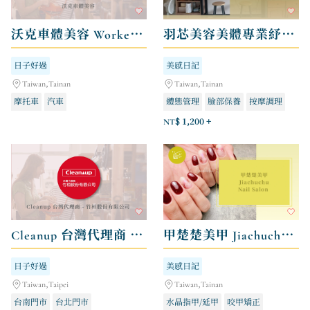
沃克車體美容 Worker Car Wash
羽芯美容美體專業紓壓工作室
日子好過
美感日記
Taiwan,Tainan
Taiwan,Tainan
摩托車
汽車
體態管理
臉部保養
按摩調理
NT$ 1,200 +
Cleanup 台灣代理商 - 竹桓股份有限公司
甲楚楚美甲 Jiachuchu Nail Salon
日子好過
美感日記
Taiwan,Taipei
Taiwan,Tainan
台南門市
台北門市
水晶指甲/延甲
咬甲矯正