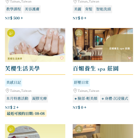
Tainan,Taiwan
Tainan,Taiwan
教學課程
美容護膚
美麗
育髮
智能洗頭
美體SPA系列
NT$ 500 +
NT$ 0 +
芙櫻生活美學
百媚養生 spa 莊園
美感日記
舒壓日常
Tainan,Taiwan
Tainan,Taiwan
本月特惠活動
凝膠光療
🔸臉部-輕美顏
🔹身體-沉浸儀式
手足保養
🔸臉部-特級美妍
NT$ 2 +
NT$ 0 +
最近可預約日期: 08-08