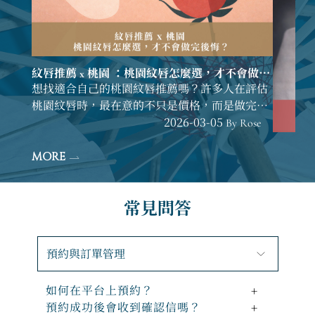
美甲靈
楚且耐看的
紋唇推薦 x 桃園 ：桃園紋唇怎麼選，才不會做完
後悔 ？
想找適合自己的桃園紋唇推薦嗎？許多人在評估
桃園紋唇時，最在意的不只是價格，而是做完後
是否自然、修復期會不會影響生活；本文整理桃
2026-03-05 By Rose
園紋唇常見操作方向，並結合實際案例說明霧唇
MORE
如何調整唇色氣色、改善暗沉，同時分享紋唇保
養重點，幫助你在諮詢前釐清需求，選擇真正適
合自己的桃園紋唇方案。
常見問答
預約與訂單管理
如何在平台上預約？
+
預約成功後會收到確認信嗎？
+