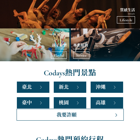
質感生活
Lifestyle
Lifestyle
親子童樂
專業服務
Playful
Professional Services
Playful
Service
Codays
熱門景點
臺北
新北
沖繩
臺中
桃園
高雄
我要許願
Codays
熱門預約行程