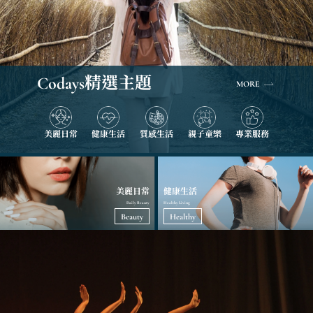
Codays
精選主題
MORE
美麗日常
健康生活
質感生活
親子童樂
專業服務
美麗日常
健康生活
Daily Beauty
Healthy Living
Beauty
Healthy