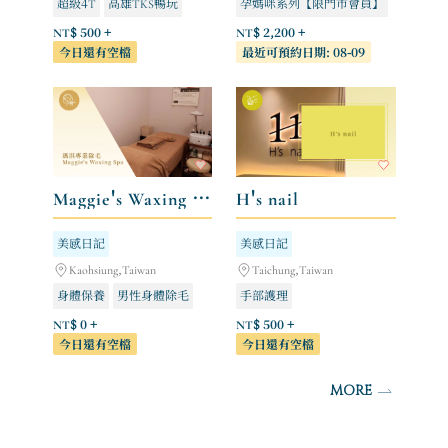
超級4T
高雄TKS暢玩
孕媽咪系列【限門市會員】
彰化K1暢玩
臉部美顏系列【限門市會員】
NT$ 500 +
NT$ 2,200 +
今日還有空檔
最近可預約日期: 08-09
首次體驗課程【限非門市會員】適用商城／婦幼展／貴賓券首次體驗課程使用
Maggie's Waxing Spa 瑪淇專業除毛
H's nail
美感日記
美感日記
Kaohsiung,Taiwan
Taichung,Taiwan
身體保養
男性身體除毛
手部護理
女性身體除毛
凝膠延甲（全手）
NT$ 0 +
NT$ 500 +
今日還有空檔
今日還有空檔
足部護理
MORE