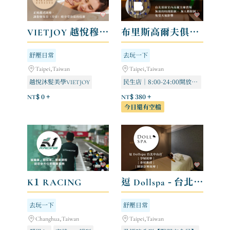
VIETJOY 越悅穆髮美學館
布里斯高爾夫俱樂部 BLISS GOLF Indoor Golf Club
舒壓日常
去玩一下
Taipei,Taiwan
Taipei,Taiwan
越悅沐髮美學VIETJOY
民生店｜8:00-24:00開放預約
美麗華店｜24H開放預約
NT$ 0 +
NT$ 380 +
今日還有空檔
民族店｜24H開放預約
K1 RACING
逗 Dollspa - 台北中山店
去玩一下
舒壓日常
Changhua,Taiwan
Taipei,Taiwan