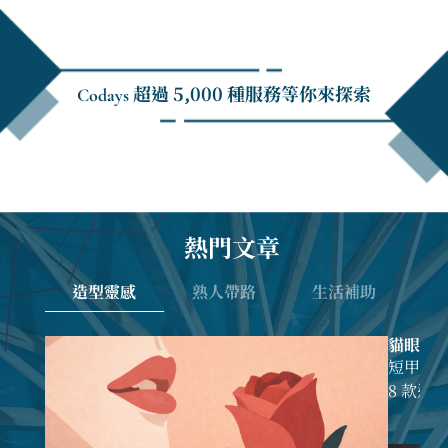
Codays 超過 5,000 種服務等你來探索
熱門文章
造型靈感
熟人帶路
生活補助
貓眼美甲
Lookboo
短甲也
8 款
雜誌女
佈、色