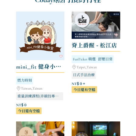
脊上爵醒 - 松江店
FunTicket 精選
舒壓日常
mini_fit 健身小教室
Taipei,Taiwan
日式手法治療
燃力時刻
NT$ 0 +
Taiwan,Tainan
今日還有空檔
重量訓練課程(非競技專項訓練)
NT$ 0
今日還有空檔