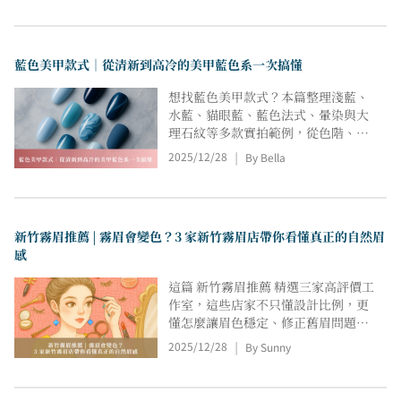
店家 的技術差異與風格定位，協助你
從價格、恢復期與實際需求角度，快
速比較適合自己的台北紋唇選擇，作
藍色美甲款式｜從清新到高冷的美甲藍色系一次搞懂
為諮詢與預約前的重要參考。
想找藍色美甲款式？本篇整理淺藍、
水藍、貓眼藍、藍色法式、暈染與大
理石紋等多款實拍範例，從色階、質
地到細節搭配一次拆解。無論偏好清
2025/12/28
By Bella
|
爽、冷調、優雅或高級礦石風，都能
找到最適合日常、通勤或正式場合的
藍色變化。掌握膚色對比、亮度比例
與跳色技巧後，就能輕鬆打造耐看又
新竹霧眉推薦 | 霧眉會變色？3 家新竹霧眉店帶你看懂真正的自然眉
不挑膚的藍色美甲款式。
感
這篇 新竹霧眉推薦 精選三家高評價工
作室，這些店家不只懂設計比例，更
懂怎麼讓眉色穩定、修正舊眉問題，
讓素顏也能有精神。同時，也能讓你
2025/12/28
By Sunny
|
在閱讀這篇 新竹霧眉推薦時，更清楚
了解 新竹霧眉的價格與風格差異， 找
到最適合自己的那一種自然眉感。