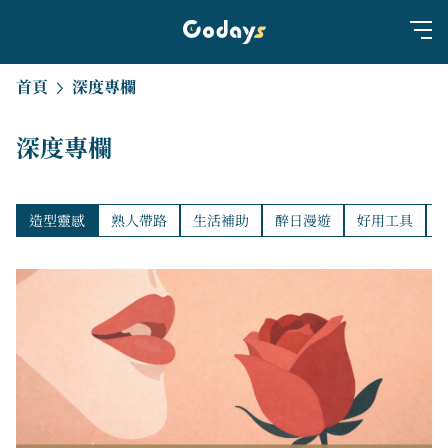
首頁
深度專欄
深度專欄
造型靈感
熟人帶路
生活補助
醉日漫遊
好用工具