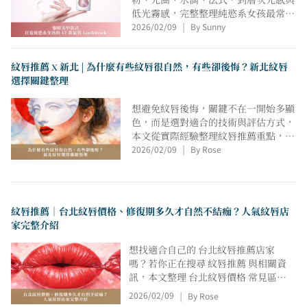
粉、光圈、水滴、法式，到層次光感與
低光霧感，完整整理純慾系女孩最常搜
2026/02/09
By Sunny
尋、也最耐看的貓眼光療風格。無論偏
|
好清透日常、氣質顯白，或想在低調中
加入細節變化，都能在這篇找到適合自
紋唇推薦 X 新北 | 為什麼有些紋唇很自然，有些卻後悔？新北紋唇
己的 貓眼美甲靈感；貓眼美甲的魅
選擇關鍵整理
力，不在於誇張設計，而是在光感與比
例之間，悄悄放大手部質感，讓指尖在
想避免紋唇後悔，關鍵不在一開始多顯
任何場合都自然好看、越看越耐看。
色，而是選對適合的技術與評估方式，
本文從實際經驗整理紋唇推薦重點，解
2026/02/09
By Rose
析修復期差異、留色表現與價格考量，
|
同時說明新北紋唇選擇時常被忽略的細
節，以及紋唇保養對自然度與穩定度的
影響，協助你在諮詢前做出更安心的判
斷。
紋唇推薦｜台北紋唇價格、修復期多久才自然不結痂？人氣紋唇店
家完整介紹
想找適合自己的 台北紋唇推薦店家
嗎？若你正在搜尋 紋唇推薦 與相關資
訊，本文整理 台北紋唇價格 常見區
間，並解析 紋唇修復期多久才會自然
2026/02/09
By Rose
|
不結痂，同時彙整多間 人氣台北紋唇