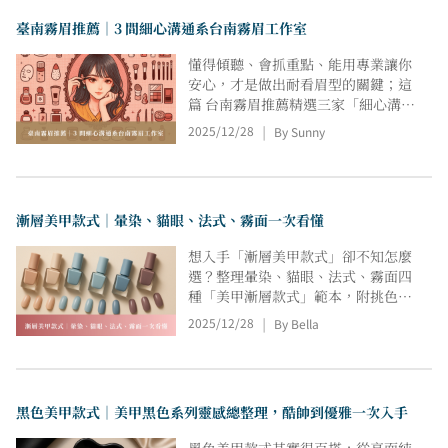
臺南霧眉推薦｜3 間細心溝通系台南霧眉工作室
懂得傾聽、會抓重點、能用專業讓你
安心，才是做出耐看眉型的關鍵；這
篇 台南霧眉推薦精選三家「細心溝
通、設計講究」的店家，不只是幫你
2025/12/28
By Sunny
|
畫出眉型，而是能透過諮詢、比例設
計、細節確認，把「你說不出來的眉
型」變成真正適合你的樣子。
漸層美甲款式｜暈染、貓眼、法式、霧面一次看懂
想入手「漸層美甲款式」卻不知怎麼
選？整理暈染、貓眼、法式、霧面四
種「美甲漸層款式」範本，附挑色心
法、款式重點與店家作品連結；從通
2025/12/28
By Bella
|
勤到宴會一篇看懂，安心挑款預約，
顯白不厚重、耐看百搭；並提供參考
圖片與預約指引，從膚色冷暖、甲型
比例到場合需求逐項拆解，幫你快速
黑色美甲款式｜美甲黑色系列靈感總整理，酷帥到優雅一次入手
比對、精準下單。