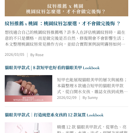
紋唇推薦 x 桃園 ：桃園紋唇怎麼選，才不會做完後悔 ？
想找適合自己的桃園紋唇推薦嗎？許多人在評估桃園紋唇時，最在
意的不只是價格，而是做完後是否自然、修復期會不會影響生活；
本文整理桃園紋唇常見操作方向，並結合實際案例說明霧唇如何調
整唇色氣色、改善暗沉，同時分享紋唇保養重點，幫助你在諮詢前
2026/03/05
By Rose
|
釐清需求，選擇真正適合自己的桃園紋唇方案。
貓眼美甲款式 | 8 款短甲也好看的貓眼美甲 Lookbook
短甲也能展現貓眼美甲的層次與風格；
本篇整理 8 款適合短甲的貓眼美甲款
式，從白開水女孩、雜誌女孩到成熟低
2026/02/09
By Sunny
調的小姊姊系，透過光澤分佈、色層配
|
置與細節留白，梳理不同氣質的貓眼美
甲靈感，提供正在尋找款式方向的人，
貓眼美甲款式｜打造純慾系女孩的 12 款氣質 Lookbook
一份清楚且耐看的 Lookbook 參考。
精選 12 款 貓眼美甲款式，從單色、亮