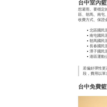
台中室內籃
想避雨、要穩定
區、朝馬、南屯
收費方式、保證
北區國民運
南屯國民運
朝馬國民運
長春國民運
潭子國民運
港區運動公
若偏好彈性更
段，費用以單
台中免費籃