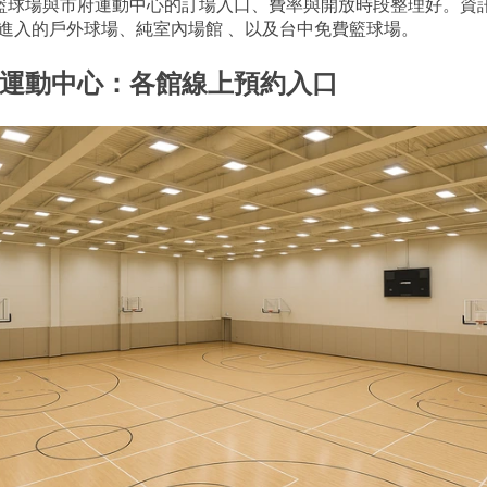
籃球場與市府運動中心的訂場入口、費率與開放時段整理好。資
可進入的戶外球場、純室內場館 、以及台中免費籃球場。
運動中心：各館線上預約入口