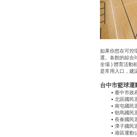
如果你想在可控環
選。各館的綜合
全場 ) 體育活
是常用入口，建
台中市籃球運
臺中市政
北區國民運
南屯國民運
朝馬國民運
長春國民運
潭子國民運
港區運動公