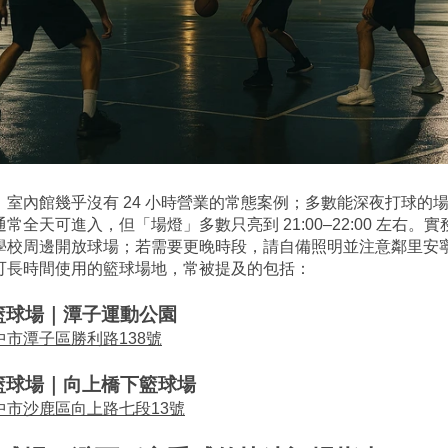
，室內館幾乎沒有 24 小時營業的常態案例；多數能深夜打球的
常全天可進入，但「場燈」多數只亮到 21:00–22:00 左右。
學校周邊開放球場；若需要更晚時段，請自備照明並注意鄰里安
可長時間使用的籃球場地，常被提及的包括：
時籃球場｜潭子運動公園
中市潭子區勝利路138號
時籃球場｜向上橋下籃球場
中市沙鹿區向上路七段13號