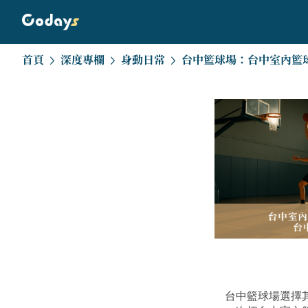
首頁
深度專欄
身動日常
台中籃球場選擇