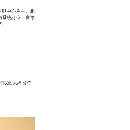
運動中心為主。北
約系統訂位；實際
準。
打或個人練投時
。