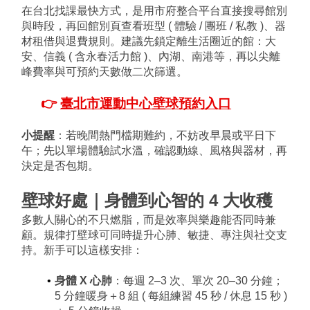
在台北找課最快方式，是用市府整合平台直接搜尋館別
與時段，再回館別頁查看班型 ( 體驗 / 團班 / 私教 )、器
材租借與退費規則。建議先鎖定離生活圈近的館：大
安、信義 ( 含永春活力館 )、內湖、南港等，再以尖離
峰費率與可預約天數做二次篩選。
👉 
臺北市運動中心壁球預約入口
小提醒
：若晚間熱門檔期難約，不妨改早晨或平日下
午；先以單場體驗試水溫，確認動線、風格與器材，再
決定是否包期。
壁球好處｜身體到心智的 4 大收穫
多數人關心的不只燃脂，而是效率與樂趣能否同時兼
顧。規律打壁球可同時提升心肺、敏捷、專注與社交支
持。新手可以這樣安排：
身體 X 心肺
：每週 2–3 次、單次 20–30 分鐘；
5 分鐘暖身＋8 組 ( 每組練習 45 秒 / 休息 15 秒 )