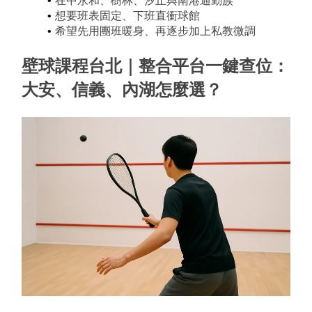
在中永和、樹林、汐止與南港通勤族
想要班表固定、下班直衝球館
希望先用團班暖身、再逐步加上私教微調
壁球課程台北｜整合平台一鍵查位：
大安、信義、內湖怎麼選？