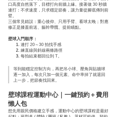
口高度自然落下，目標打向前牆上緣。接著做 30 秒牆
連打：不求速度，只求穩定節奏，讓力量從腳底傳到前
臂。
三個常見錯誤：重心後仰、只用手臂、看球太晚；對應
修正是膝蓋前送、軀幹帶髖、提前瞄點。
壁球
入門順序：
連打 20～30 拍找手感
練直線與斜線兩條路徑
每拍結束都回位到 T。
等到能穩定控制方向，再把吊小球、壓角與貼牆球
逐一加入，每次只加一個元素、命中率掉了就退回
上一步，把節奏找回來。
壁球課程運動中心｜一鍵預約＋費用
懶人包
想先用親民價格建立手感，運動中心的壁球課程是最好
起點：班型多 ( 體驗 / 團班 / 私教 )、器材可租借、預約