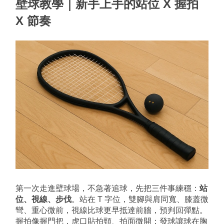
壁球教學｜新手上手的站位 X 握拍 
X 節奏
第一次走進壁球場，不急著追球，先把三件事練穩：
站
位、視線、步伐
。站在 T 字位，雙腳與肩同寬、膝蓋微
彎、重心微前，視線比球更早抵達前牆，預判回彈點。
握拍像握門把，虎口貼拍頸、拍面微開；發球讓球在胸