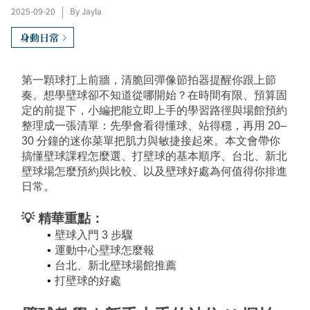
2025-09-20
|
By Jayla
身動日常
第一顆球打上前牆，清脆回彈像節拍器提醒你跟上節
奏。想學壁球卻不知道從哪開始？在時間有限、預算固
定的前提下，小編把能立即上手的學習路徑與場館預約
整理成一張清單：先學會看得懂球、站得穩，再用 20–
30 分鐘的迷你菜單把肌力與敏捷接起來。本文會帶你
搞懂壁球課程怎麼選、打壁球的基本順序、
台北、新北
壁球
場怎麼預約與比較、以及壁球好處為何值得你排進
日常。
💡 精華重點：
壁球入門 3 步驟
運動中心壁球怎麼報
台北、新北壁球
場館推薦
打壁球的好處