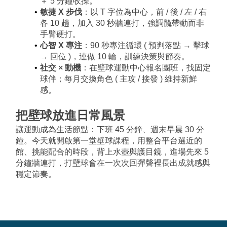
＋ 5 分鐘收操。
敏捷 X 步伐
：以 T 字位為中心，前 / 後 / 左 / 右
各 10 趟，加入 30 秒牆連打，強調髖帶動而非
手臂硬打。
心智 X 專注
：90 秒專注循環 ( 預判落點 → 擊球 
→ 回位 )，連做 10 輪，訓練決策與節奏。
社交 × 動機
：在壁球運動中心報名團班，找固定
球伴；每月交換角色 ( 主攻 / 接發 ) 維持新鮮
感。
把壁球放進日常風景
讓運動成為生活節點：下班 45 分鐘、週末早晨 30 分
鐘。今天就開啟第一堂壁球課程，用整合平台選近的
館、挑能配合的時段，背上水壺與護目鏡，進場先來 5 
分鐘牆連打，打壁球會在一次次回彈聲裡長出成就感與
穩定節奏。