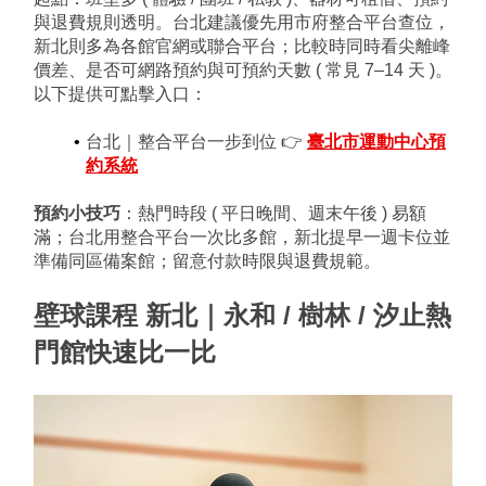
與退費規則透明。台北建議優先用市府整合平台查位，
新北則多為各館官網或聯合平台；比較時同時看尖離峰
價差、是否可網路預約與可預約天數 ( 常見 7–14 天 )。
以下提供可點擊入口：
台北｜整合平台一步到位 👉 
臺北市運動中心預
約系統
預約小技巧
：熱門時段 ( 平日晚間、週末午後 ) 易額
滿；台北用整合平台一次比多館，新北提早一週卡位並
準備同區備案館；留意付款時限與退費規範。
壁球課程 新北｜永和 / 樹林 / 汐止熱
門館快速比一比