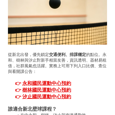
從新北出發，優先鎖定
交通便利、排課穩定
的點位。永
和、樹林與汐止對新手相當友善，資訊透明、器材易租
借，社群風氣也活躍。實務上可用下列入口比價、查位
與看開課公告：
👉 
永和國民運動中心預約
👉 
樹林國民運動中心預約
👉 
汐止國民運動中心預約
誰適合新北壁球課程
？