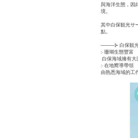
與海洋生態，因
境。
其中白保観光サ
點。
────⊱ 白保
჻ 珊瑚生態豐富
 白保海域擁有
჻ 在地嚮導帶領
由熟悉海域的工