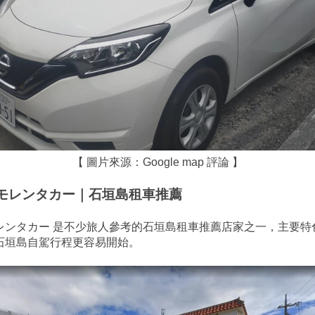
【 圖片來源：Google map 評論 】
モレンタカー｜石垣島租車推薦
レンタカー 是不少旅人參考的石垣島租車推薦店家之一，主要特
石垣島自駕行程更容易開始。