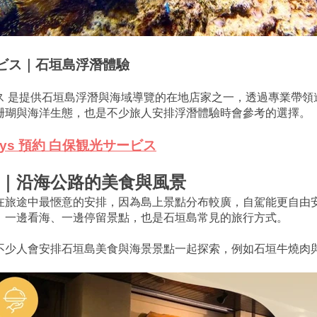
ビス｜石垣島浮潛體驗
ス 是提供石垣島浮潛與海域導覽的在地店家之一，透過專業帶領
珊瑚與海洋生態，也是不少旅人安排浮潛體驗時會參考的選擇。
days 預約 白保観光サービス
｜沿海公路的美食與風景
在旅途中最愜意的安排，因為島上景點分布較廣，自駕能更自由
，一邊看海、一邊停留景點，也是石垣島常見的旅行方式。
不少人會安排石垣島美食與海景景點一起探索，例如石垣牛燒肉