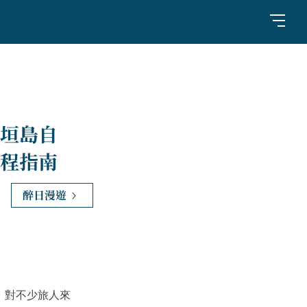
垣島自
程指南
醉日漫遊
；對不少旅人來