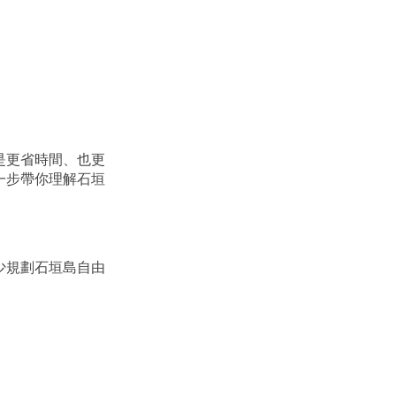
是更省時間、也更
一步帶你理解石垣
少規劃石垣島自由
：