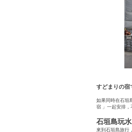
すどまりの宿
如果同時在石垣島
宿 」一起安排
石垣島玩水
來到石垣島旅行