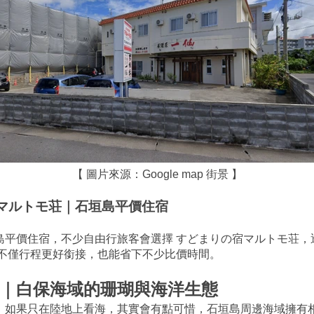
【 圖片來源：Google map 街景 】
マルトモ荘｜石垣島平價住宿
平價住宿，不少自由行旅客會選擇 すどまりの宿マルトモ荘，透過
，不僅行程更好銜接，也能省下不少比價時間。
｜白保海域的珊瑚與海洋生態
，如果只在陸地上看海，其實會有點可惜，石垣島周邊海域擁有