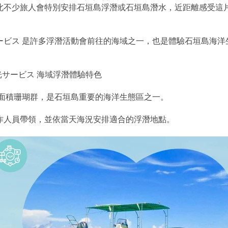
此不少旅人會特別安排石垣島浮潛或石垣島潛水，近距離感受這
ービス 是許多浮潛活動會前往的海域之一，也是體驗石垣島海洋
観光サービス 海域浮潛體驗特色
大面積珊瑚群，是石垣島重要的海洋生態區之一。
作人員帶領，並依當天海況安排適合的浮潛地點。