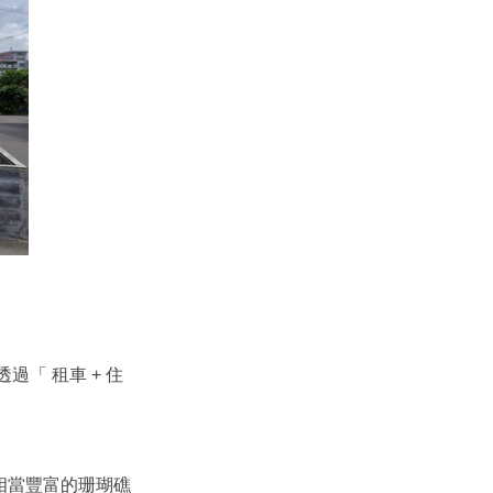
「 租車 + 住
相當豐富的珊瑚礁