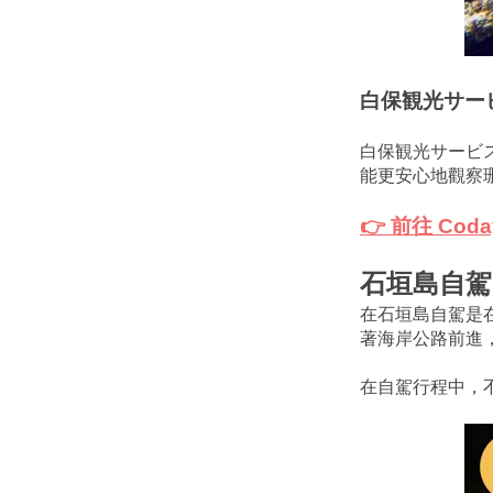
白保観光サー
白保観光サービ
能更安心地觀察
👉 前往 Co
石垣島自駕
在石垣島自駕是
著海岸公路前進
在自駕行程中，