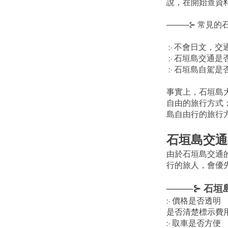
說，在開始查資
────⊱ 常見
 ჻ 不會日文，
 ჻ 石垣島交通是
 ჻ 石垣島自駕是
事實上，石垣島
自由的旅行方式
島自由行的旅行
石垣島交通
由於石垣島交通
行的旅人，會優
────⊱ 石
჻ 價格是否透明
是否清楚標示費
჻ 取車是否方便