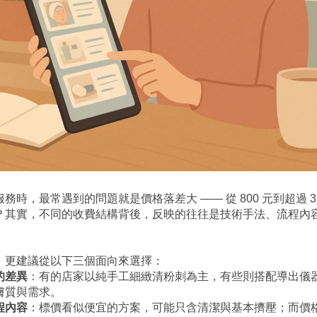
時，最常遇到的問題就是價格落差大 —— 從 800 元到超過 3,
？其實，不同的收費結構背後，反映的往往是技術手法、流程內
，更建議從以下三個面向來選擇：
的差異
：有的店家以純手工細緻清粉刺為主，有些則搭配導出儀
膚質與需求。
程內容
：標價看似便宜的方案，可能只含清潔與基本擠壓；而價