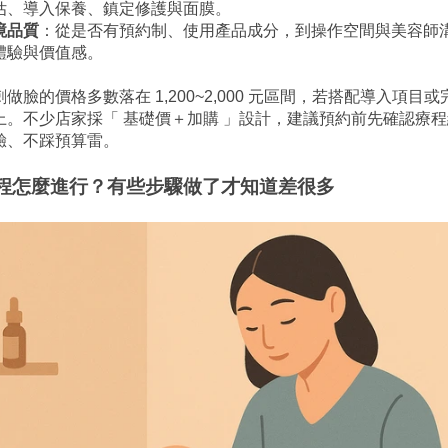
估、導入保養、鎮定修護與面膜。
境品質
：從是否有預約制、使用產品成分，到操作空間與美容師
體驗與價值感。
做臉的價格多數落在 1,200~2,000 元區間，若搭配導入項目
 元以上。不少店家採「 基礎價＋加購 」設計，建議預約前先確認療
驗、不踩預算雷。
程怎麼進行？有些步驟做了才知道差很多