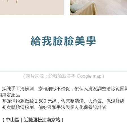
( 圖片來源：
給我臉臉美學
 Google map )
：採純手工清粉刺，療程細緻不催促，依個人膚況調整清除範圍
濕鎮定產品
：基礎清粉刺做臉 1,580 元起，含完整清潔、去角質、保濕舒緩
：初次體驗清粉刺、偏好溫和手法與個人化保養設計者
（ 中山區｜近捷運松江南京站 ）