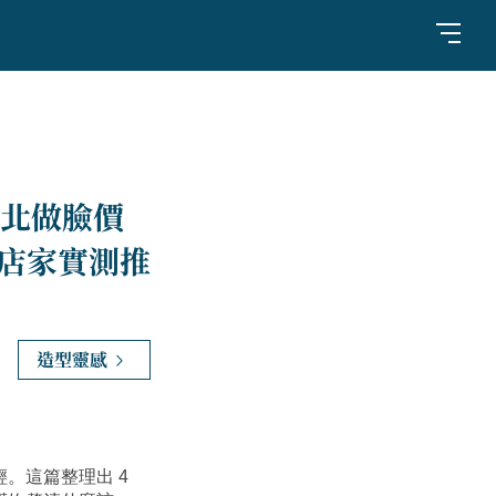
北做臉價
氣店家實測推
造型靈感
這篇整理出 4 