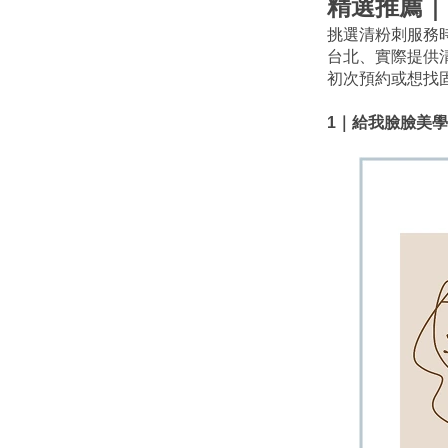
精選推薦｜
挑選清粉刺服務
台北、實際提供
初次預約或想找
1｜給我臉臉美學