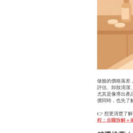
做臉的價格落差
評估、卸妝清潔
尤其是像導出產
價同時，也先了
👉 想更清楚
程：步驟拆解＋