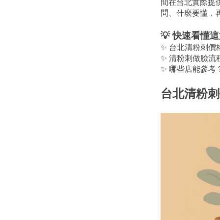
間在台北實際提
問、什麼要懂，
💡 快速看懂
✨ 台北清粉刺價
✨ 清粉刺做臉流
✨ 哪些店能參考
台北清粉刺