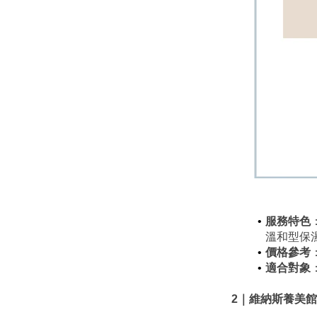
服務特色
溫和型保
價格參考
適合對象
2｜維納斯養美館