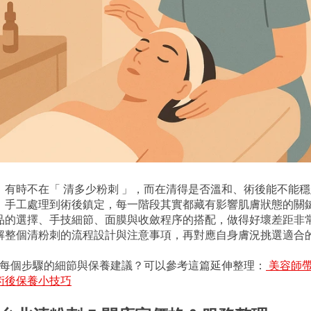
，有時不在「 清多少粉刺 」，而在清得是否溫和、術後能不能
、手工處理到術後鎮定，每一階段其實都藏有影響肌膚狀態的關
品的選擇、手技細節、面膜與收斂程序的搭配，做得好壞差距非
解整個清粉刺的流程設計與注意事項，再對應自身膚況挑選適合
了解每個步驟的細節與保養建議？可以參考這篇延伸整理：
 美容師
術後保養小技巧