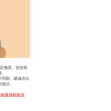
穩定修護。從術前
鍵。
常明顯。建議在比
的做法。
帶妳看清粉刺流