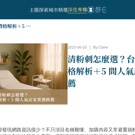
深度專欄
主題探索
城市精選
清粉刺怎麼選？台北做臉價格解析＋5 間人氣店家實測推薦
2025-06-20
|
By Claire
清粉刺怎麼選？台
格解析＋5 間人
薦
卻發現網路資訊很少？不只項目名稱難懂、加購內容又常避重就輕。