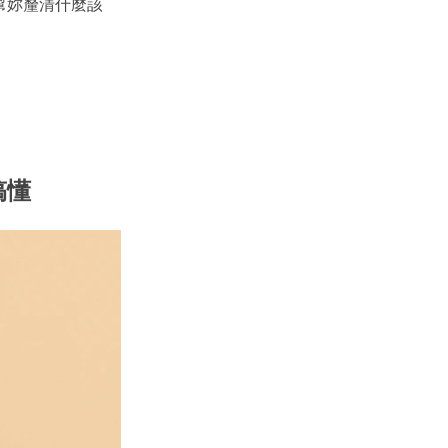
幫妳釐清什麼該
搞懂