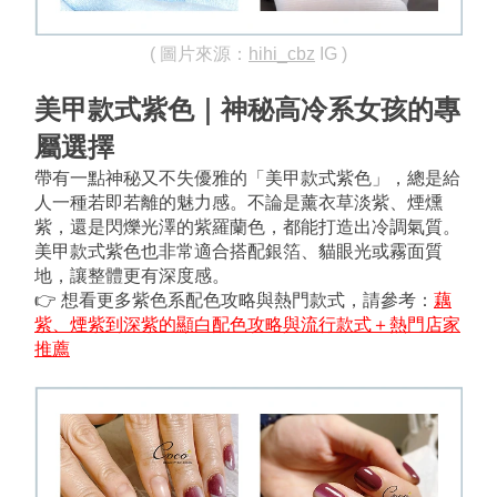
( 圖片來源：
hihi_cbz
 IG )
美甲款式紫色｜神秘高冷系女孩的專
屬選擇
帶有一點神秘又不失優雅的「美甲款式紫色」，總是給
人一種若即若離的魅力感。不論是薰衣草淡紫、煙燻
紫，還是閃爍光澤的紫羅蘭色，都能打造出冷調氣質。
美甲款式紫色也非常適合搭配銀箔、貓眼光或霧面質
地，讓整體更有深度感。
👉 想看更多紫色系配色攻略與熱門款式，請參考：
藕
紫、煙紫到深紫的顯白配色攻略與流行款式＋熱門店家
推薦