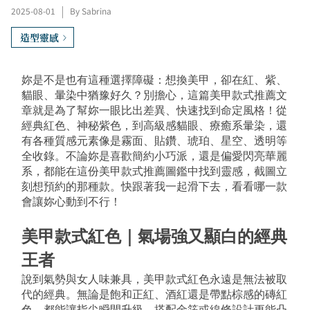
2025-08-01
|
By Sabrina
造型靈感
妳是不是也有這種選擇障礙：想換美甲，卻在紅、紫、
貓眼、暈染中猶豫好久？別擔心，這篇美甲款式推薦文
章就是為了幫妳一眼比出差異、快速找到命定風格！從
經典紅色、神秘紫色，到高級感貓眼、療癒系暈染，還
有各種質感元素像是霧面、貼鑽、琥珀、星空、透明等
全收錄。不論妳是喜歡簡約小巧派，還是偏愛閃亮華麗
系，都能在這份美甲款式推薦圖鑑中找到靈感，截圖立
刻想預約的那種款。快跟著我一起滑下去，看看哪一款
會讓妳心動到不行！
美甲款式紅色｜氣場強又顯白的經典
王者
說到氣勢與女人味兼具，美甲款式紅色永遠是無法被取
代的經典。無論是飽和正紅、酒紅還是帶點棕感的磚紅
色，都能讓指尖瞬間升級，搭配金箔或線條設計更能凸