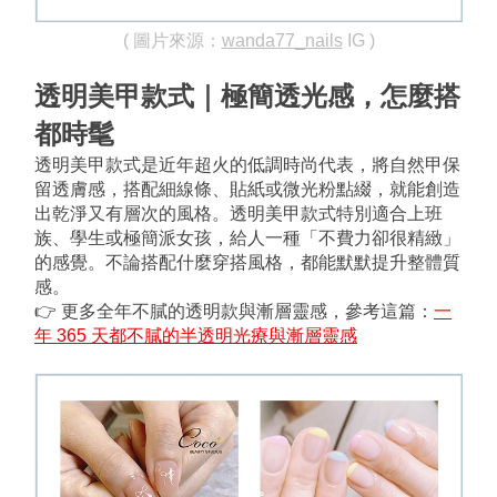
( 圖片來源：
wanda77_nails
 IG )
透明美甲款式｜極簡透光感，怎麼搭
都時髦
透明美甲款式是近年超火的低調時尚代表，將自然甲保
留透膚感，搭配細線條、貼紙或微光粉點綴，就能創造
出乾淨又有層次的風格。透明美甲款式特別適合上班
族、學生或極簡派女孩，給人一種「不費力卻很精緻」
的感覺。不論搭配什麼穿搭風格，都能默默提升整體質
感。
👉 更多全年不膩的透明款與漸層靈感，參考這篇：
一
年 365 天都不膩的半透明光療與漸層靈感