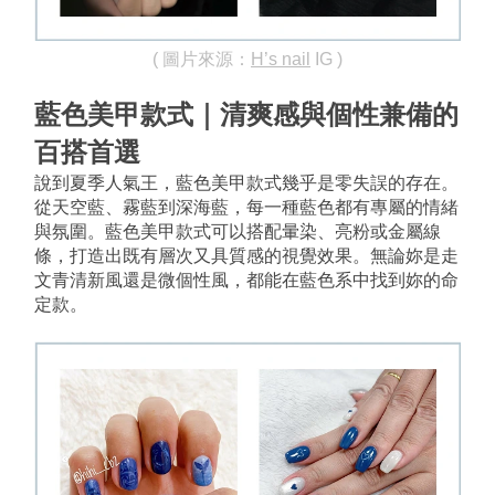
( 圖片來源：
H’s nail
 IG )
藍色美甲款式｜清爽感與個性兼備的
百搭首選
說到夏季人氣王，藍色美甲款式幾乎是零失誤的存在。
從天空藍、霧藍到深海藍，每一種藍色都有專屬的情緒
與氛圍。藍色美甲款式可以搭配暈染、亮粉或金屬線
條，打造出既有層次又具質感的視覺效果。無論妳是走
文青清新風還是微個性風，都能在藍色系中找到妳的命
定款。