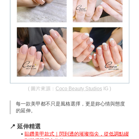
( 圖片來源：
Coco Beauty Studios
 IG )
每一款美甲都不只是風格選擇，更是妳心情與態度
的延伸。
📍 延伸精選
貼鑽美甲款式｜閃到透的璀璨指尖，從低調點綴