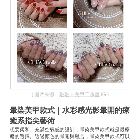
( 圖片來源：
敲敲 × 美甲工作室
 IG )
暈染美甲款式｜水彩感光影暈開的療
癒系指尖藝術
想要柔和、充滿空氣感的設計，暈染美甲款式就是最療
癒的選擇。透過顏色的暈開與融合，暈染美甲款式可以