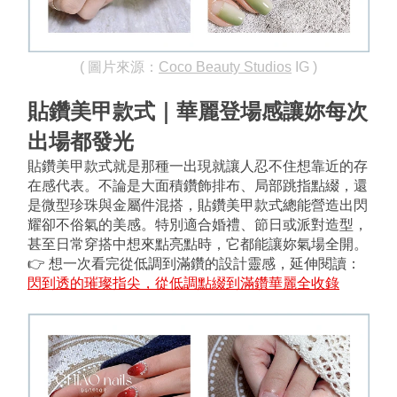
( 圖片來源：
Coco Beauty Studios
 IG )
貼鑽美甲款式｜華麗登場感讓妳每次
出場都發光
貼鑽美甲款式就是那種一出現就讓人忍不住想靠近的存
在感代表。不論是大面積鑽飾排布、局部跳指點綴，還
是微型珍珠與金屬件混搭，貼鑽美甲款式總能營造出閃
耀卻不俗氣的美感。特別適合婚禮、節日或派對造型，
甚至日常穿搭中想來點亮點時，它都能讓妳氣場全開。
👉 想一次看完從低調到滿鑽的設計靈感，延伸閱讀：
閃到透的璀璨指尖，從低調點綴到滿鑽華麗全收錄