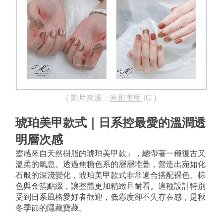
( 圖片來源：
米那美甲
 IG )
琥珀美甲款式｜日系控最愛的溫潤透
明層次感
靈感來自天然樹脂的琥珀美甲款」，總帶著一種復古又
溫柔的氣息。透過焦糖色系的層層堆疊，營造出宛如化
石般的深淺變化，琥珀美甲款式非常適合搭配裸色、棕
色與金箔點綴，讓整體更加精緻且耐看。這種設計特別
受到日系風格愛好者歡迎，低彩度卻不失存在感，是秋
冬季節的隱藏寶藏。