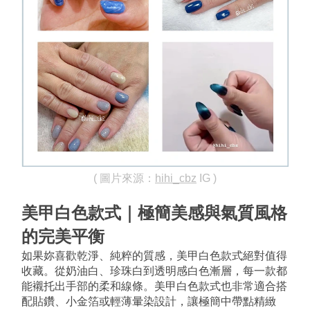
( 圖片來源：
hihi_cbz
 IG )
美甲白色款式｜極簡美感與氣質風格
的完美平衡
如果妳喜歡乾淨、純粹的質感，美甲白色款式絕對值得
收藏。從奶油白、珍珠白到透明感白色漸層，每一款都
能襯托出手部的柔和線條。美甲白色款式也非常適合搭
配貼鑽、小金箔或輕薄暈染設計，讓極簡中帶點精緻