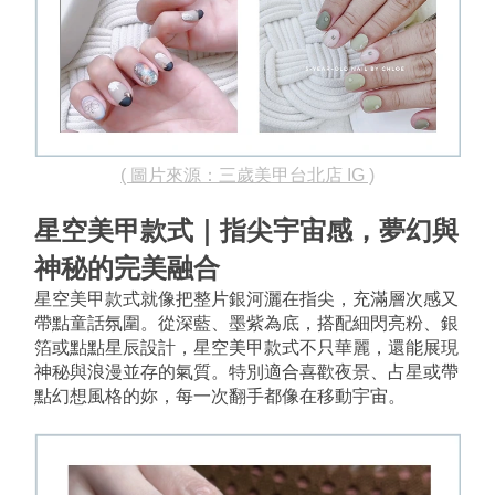
( 圖片來源：
三歲美甲台北店
 IG )
星空美甲款式｜指尖宇宙感，夢幻與
神秘的完美融合
星空美甲款式就像把整片銀河灑在指尖，充滿層次感又
帶點童話氛圍。從深藍、墨紫為底，搭配細閃亮粉、銀
箔或點點星辰設計，星空美甲款式不只華麗，還能展現
神秘與浪漫並存的氣質。特別適合喜歡夜景、占星或帶
點幻想風格的妳，每一次翻手都像在移動宇宙。