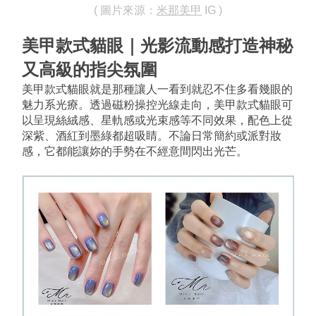
( 圖片來源：
米那美甲
 IG )
美甲款式貓眼｜光影流動感打造神秘
又高級的指尖氛圍
美甲款式貓眼就是那種讓人一看到就忍不住多看幾眼的
魅力系光療。透過磁粉操控光線走向，美甲款式貓眼可
以呈現絲絨感、星軌感或光束感等不同效果，配色上從
深紫、酒紅到墨綠都超吸睛。不論日常簡約或派對妝
感，它都能讓妳的手勢在不經意間閃出光芒。