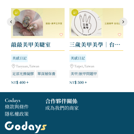
敲敲美甲美睫室
三歲美甲美學｜台北店
美感日記
美感日記
Taoyuan,Taiwan
Taipei,Taiwan
足部光撩凝膠
單深層保養
美甲/嵌甲問題甲
手部光撩凝膠
睫毛管理/野生眉毛
熱蠟除毛
NT$ 400 +
NT$ 500 +
Codays
合作夥伴關係
條款與條件
成為我們的商家
隱私權政策