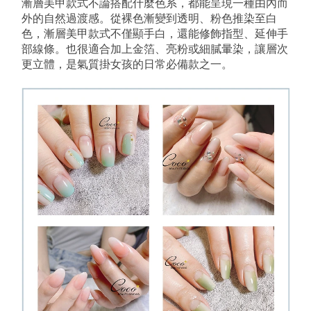
漸層美甲款式不論搭配什麼色系，都能呈現一種由內而
外的自然過渡感。從裸色漸變到透明、粉色推染至白
色，漸層美甲款式不僅顯手白，還能修飾指型、延伸手
部線條。也很適合加上金箔、亮粉或細膩暈染，讓層次
更立體，是氣質掛女孩的日常必備款之一。