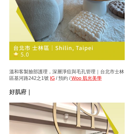
溫和客製臉部護理，深層淨痘與毛孔管理｜台北市士林
區基河路242之1號 
IG
 / 預約 /
Woo 肌光美學
好肌府｜