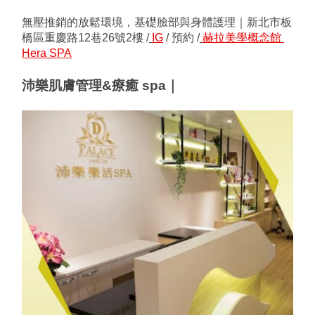
無壓推銷的放鬆環境，基礎臉部與身體護理｜新北市板
橋區重慶路12巷26號2樓 /
IG
 / 預約 /
赫拉美學概念館 
Hera SPA
沛樂肌膚管理&療癒 spa｜