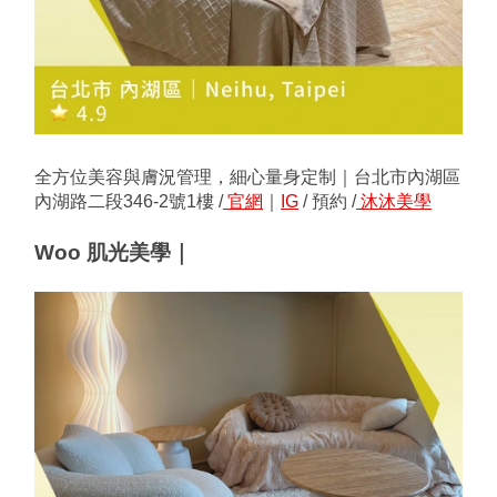
全方位美容與膚況管理，細心量身定制｜台北市內湖區
內湖路二段346-2號1樓 /
官網
｜
IG
 / 預約 /
沐沐美學
Woo 肌光美學｜