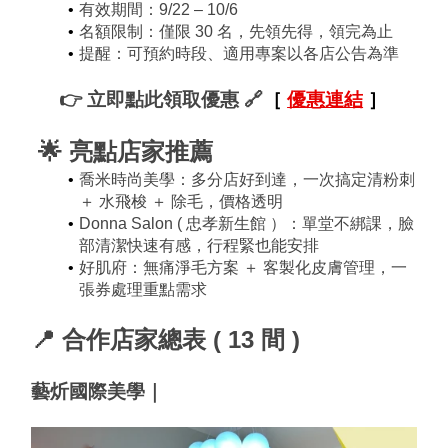
有效期間：9/22 – 10/6
名額限制：僅限 30 名，先領先得，領完為止
提醒：可預約時段、適用專案以各店公告為準
👉 立即點此領取優惠 🔗
［ 
優惠連結
］
🌟 
亮點店家推薦
喬米時尚美學：多分店好到達，一次搞定清粉刺 
＋ 水飛梭 ＋ 除毛，價格透明
Donna Salon ( 忠孝新生館 ）：單堂不綁課，臉
部清潔快速有感，行程緊也能安排
好肌府：無痛淨毛方案 ＋ 客製化皮膚管理，一
張券處理重點需求 
📍 合作店家總表 ( 13 間 )
藝炘國際美學｜