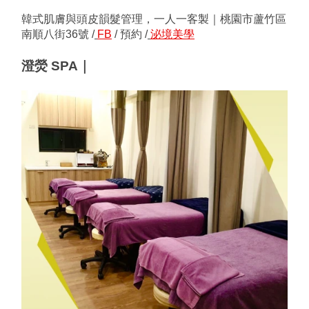
韓式肌膚與頭皮韻髮管理，一人一客製｜桃園市蘆竹區
南順八街36號 /
FB
/ 預約 /
泌境美學
澄熒 SPA｜