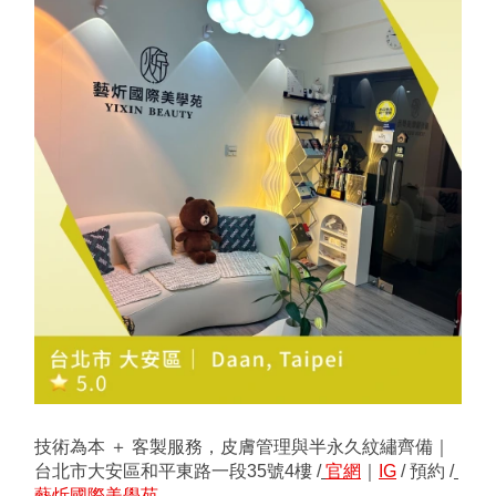
技術為本 ＋ 客製服務，皮膚管理與半永久紋繡齊備｜
台北市大安區和平東路一段35號4樓 /
官網
｜
IG
 / 預約 /
藝炘國際美學苑