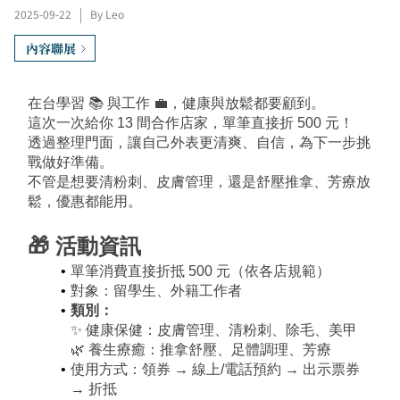
2025-09-22
|
By Leo
內容聯展
在台學習 📚 與工作 💼，健康與放鬆都要顧到。
這次一次給你 13 間合作店家，單筆直接折 500 元！
透過整理門面，讓自己外表更清爽、自信，為下一步挑
戰做好準備。
不管是想要清粉刺、皮膚管理，還是舒壓推拿、芳療放
鬆，優惠都能用。
🎁 活動資訊
單筆消費直接折抵 500 元（依各店規範）
對象：留學生、外籍工作者
類別
：
✨ 健康保健：皮膚管理、清粉刺、除毛、美甲
🌿 養生療癒：推拿舒壓、足體調理、芳療
使用方式：領券 → 線上/電話預約 → 出示票券 
→ 折抵