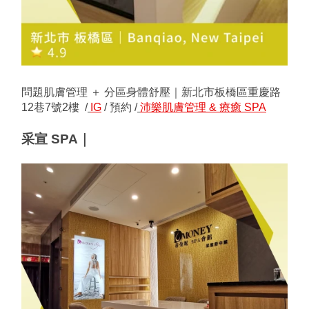
問題肌膚管理 ＋ 分區身體舒壓｜新北市板橋區重慶路
12巷7號2樓  /
IG
/ 預約 /
沛樂肌膚管理 & 療癒 SPA
采宣 SPA｜