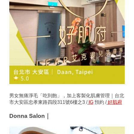
男女無痛淨毛「吃到飽」，加上客製化肌膚管理｜台北
市大安區忠孝東路四段311號6樓之3 /
IG
預約 /
好肌府
Donna Salon｜