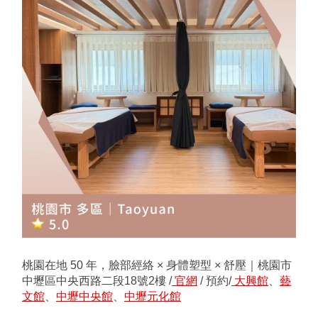
桃園在地 50 年，臉部經絡 × 身體塑型 × 舒壓｜桃園市
中壢區中央西路二段18號2樓 /
官網
 / 預約/
大興館
、
藝
文館
、
中壢中央館
、
中壢元化館