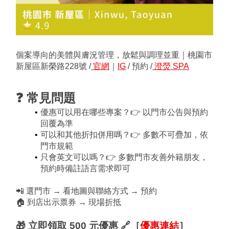
個案導向的美體與膚況管理，放鬆與調理並重｜桃園市
新屋區新榮路228號 /
官網
｜
IG
 / 預約 /
澄熒 SPA
❓ 常見問題
優惠可以用在哪些專案？👉 以門市公告與預約
回覆為準
可以和其他折扣併用嗎？👉 多數不可疊加，依
門市規範
只會英文可以嗎？👉 多數門市友善外籍朋友，
預約時備註語言需求即可
📲 選門市 → 看地圖與聯絡方式 → 預約
🏠 到店出示票券 → 現場折抵
🎁 立即領取 500 元優惠 
🔗［
優惠連結
］