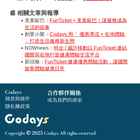
📰 相關文章與報導
美業歐巴：
FunTicket × 美業歐巴｜讓服務成為
生活的節奏
創業小聚：
Codays 用「 優惠導流 × 在地體驗 
」打造生活服務新生態
NOWnews：
特企 / 威許移動以 FunTicket 連結
國際與在地打造健康體驗交流平台
新頭條：
FunTicket 健康優惠體驗活動，讓國際
旅客體驗健康日常
Codays
合作夥伴關係
條款與條件
成為我們的商家
隱私權政策
Copyright © 2025 Codays All rights reserved