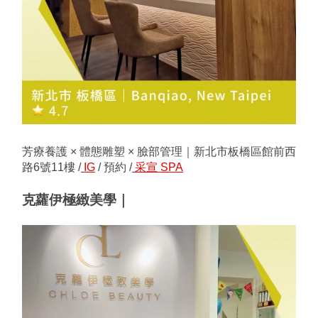
芳療養護 × 體態雕塑 × 臉部管理｜新北市板橋區館前西
路6號11樓 /
IG
 / 預約 /
采宣 SPA
克蘿伊極緻美學｜