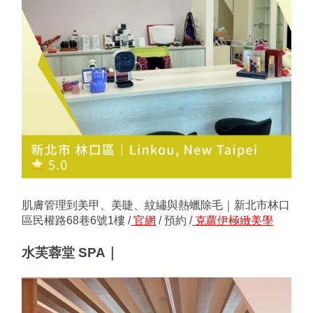
肌膚管理到美甲、美睫、紋繡與熱蠟除毛｜新北市林口
區民權路68巷6號1樓 /
官網
 / 預約 /
克蘿伊極緻美學
水芙蓉堂 SPA｜