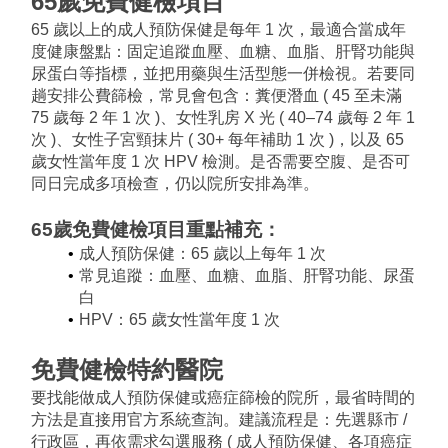
65歲免費健檢項目
65 歲以上的成人預防保健是每年 1 次，最適合當成年
度健康盤點：固定追蹤血壓、血糖、血脂、肝腎功能與
尿蛋白等指標，並把用藥與生活型態一併檢視。若要同
趟安排公費篩檢，常見會包含：糞便潛血 ( 45 至未滿 
75 歲每 2 年 1 次 )、女性乳房 X 光 ( 40–74 歲每 2 年 1 
次 )、女性子宮頸抹片 ( 30+ 每年補助 1 次 )，以及 65 
歲女性當年度 1 次 HPV 檢測。是否需要空腹、是否可
同日完成多項檢查，仍以院所安排為準。
65歲免費健檢項目
重點補充：
成人預防保健：65 歲以上每年 1 次
常見追蹤：血壓、血糖、血脂、肝腎功能、尿蛋
白
HPV：65 歲女性當年度 1 次
免費健檢特約醫院
要找能做成人預防保健或癌症篩檢的院所，最省時間的
方法是直接用官方系統查詢。建議流程是：先選縣市 / 
行政區，再依需求勾選服務 ( 成人預防保健、各項癌症