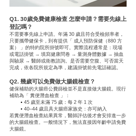
Q1. 30歲免費健康檢查 怎麼申請？需要先線上
登記嗎？
不需要事先線上申請。年滿 30 歲且符合受檢頻率者，
只要攜帶健保卡，到有提供「 成人預防保健（880 方
案） 」的特約院所掛號即可。實際流程通常是：現場
或電話掛號 → 填寫健康問卷 → 量測身體數據 → 抽血
與驗尿 → 醫師或衛教諮詢。是否需要空腹、可否當天
完成，依各院所規定為準，建議掛號前先電話確認。
Q2. 幾歲可以免費做大腸鏡檢查？
健保補助的大腸癌公費篩檢並不是直接做大腸鏡。現行
補助為「 糞便潛血檢查 」：
45 歲至未滿 75 歲：每 2 年 1 次
40–44 歲且具大腸癌家族史：亦可納入
若糞便潛血檢查結果異常，醫師評估後才會安排進一步
的大腸鏡檢查。一般情況下，無法直接因年齡申請免費
大腸鏡。