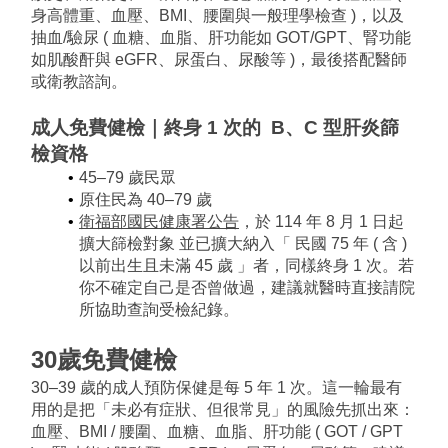
身高體重、血壓、BMI、腰圍與一般理學檢查 )，以及
抽血/驗尿 ( 血糖、血脂、肝功能如 GOT/GPT、腎功能
如肌酸酐與 eGFR、尿蛋白、尿酸等 )，最後搭配醫師
或衛教諮詢。
成人免費健檢｜終身 1 次的  B、C 型肝炎篩
檢資格
45–79 歲民眾
原住民為 40–79 歲
衛福部國民健康署公告
，於 114 年 8 月 1 日起
擴大篩檢對象 並已擴大納入「 民國 75 年 ( 含 ) 
以前出生且未滿 45 歲 」者，同樣終身 1 次。若
你不確定自己是否曾做過，建議就醫時直接請院
所協助查詢受檢紀錄。
30歲免費健檢
30–39 歲的成人預防保健是每 5 年 1 次。這一輪最有
用的是把「未必有症狀、但很常見」的風險先抓出來：
血壓、BMI / 腰圍、血糖、血脂、肝功能 ( GOT / GPT 