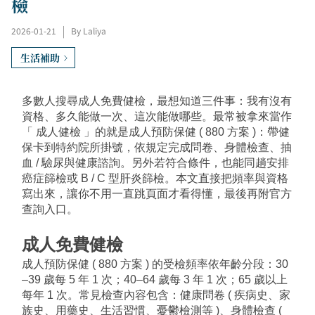
檢
2026-01-21
|
By Laliya
生活補助
多數人搜尋成人免費健檢，最想知道三件事：我有沒有
資格、多久能做一次、這次能做哪些。最常被拿來當作
「 成人健檢 」的就是成人預防保健 ( 880 方案 )：帶健
保卡到特約院所掛號，依規定完成問卷、身體檢查、抽
血 / 驗尿與健康諮詢。另外若符合條件，也能同趟安排
癌症篩檢或 B / C 型肝炎篩檢。本文直接把頻率與資格
寫出來，讓你不用一直跳頁面才看得懂，最後再附官方
查詢入口。
成人免費健檢
成人預防保健 ( 880 方案 ) 的受檢頻率依年齡分段：30
–39 歲每 5 年 1 次；40–64 歲每 3 年 1 次；65 歲以上
每年 1 次。常見檢查內容包含：健康問卷 ( 疾病史、家
族史、用藥史、生活習慣、憂鬱檢測等 )、身體檢查 ( 