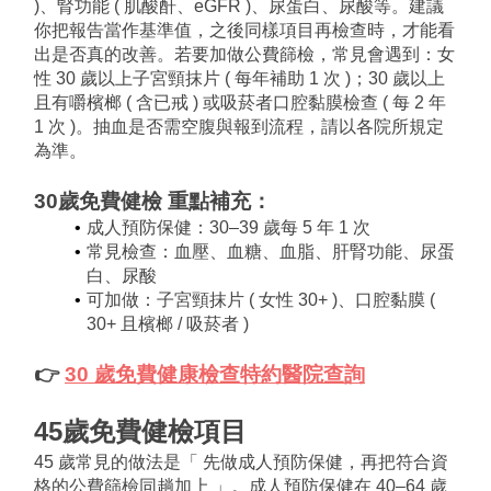
)、腎功能 ( 肌酸酐、eGFR )、尿蛋白、尿酸等。建議
你把報告當作基準值，之後同樣項目再檢查時，才能看
出是否真的改善。若要加做公費篩檢，常見會遇到：女
性 30 歲以上子宮頸抹片 ( 每年補助 1 次 )；30 歲以上
且有嚼檳榔 ( 含已戒 ) 或吸菸者口腔黏膜檢查 ( 每 2 年 
1 次 )。抽血是否需空腹與報到流程，請以各院所規定
為準。
30歲免費健檢 
重點補充：
成人預防保健：30–39 歲每 5 年 1 次
常見檢查：血壓、血糖、血脂、肝腎功能、尿蛋
白、尿酸
可加做：子宮頸抹片 ( 女性 30+ )、口腔黏膜 ( 
30+ 且檳榔 / 吸菸者 )
👉 
30 歲免費健康檢查特約醫院查詢
45歲免費健檢項目
45 歲常見的做法是「 先做成人預防保健，再把符合資
格的公費篩檢同趟加上 」。成人預防保健在 40–64 歲