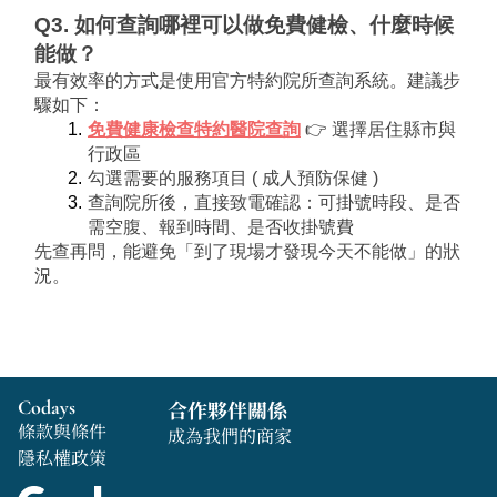
Q3. 如何查詢哪裡可以做免費健檢、什麼時候
能做？
最有效率的方式是使用官方特約院所查詢系統。建議步
驟如下：
免費健康檢查特約醫院查詢
 👉 選擇居住縣市與
行政區
勾選需要的服務項目 ( 成人預防保健 )
查詢院所後，直接致電確認：可掛號時段、是否
需空腹、報到時間、是否收掛號費
先查再問，能避免「到了現場才發現今天不能做」的狀
況。
Codays
合作夥伴關係
條款與條件
成為我們的商家
隱私權政策