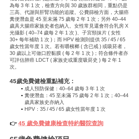
為每 3 年 1 次，檢查方向與 30 歲族群相同，重點仍是
三高、代謝與肝腎功能的追蹤。公費篩檢方面，大腸癌
糞便潛血是 45 至未滿 75 歲每 2 年 1 次；另外 40–44 
歲具大腸癌家族史者也納入。女性常見還會符合乳房 X 
光攝影 ( 40–74 歲每 2 年 1 次 )、子宮頸抹片 ( 女性 
30+ 每年補助 1 次 )；而 HPV 檢測則提供 35 / 45 / 65 
歲女性當年度 1 次。若有嚼檳榔 ( 含已戒 ) 或吸菸者，
30 歲以上可做口腔黏膜 ( 每 2 年 1 次 )；符合條件者亦
可評估肺癌 LDCT ( 家族史或重度吸菸史 ) 每 2 年 1 
次。
45歲免費健檢
重點補充：
成人預防保健：40–64 歲每 3 年 1 次
糞便潛血：45 至未滿 75 歲每 2 年 1 次；40–44 
歲具家族史亦納入
HPV：35 / 45 / 65 歲女性當年度 1 次
👉 
45 歲免費健康檢查特約醫院查詢