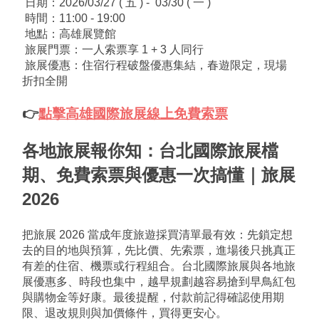
 日期：2026/03/27 ( 五 ) -  03/30 ( 一 )
 時間：11:00 - 19:00
 地點：高雄展覽館
 旅展門票：一人索票享 1 + 3 人同行
 旅展優惠：住宿行程破盤優惠集結，春遊限定，現場
折扣全開
👉
點擊高雄國際旅展線上免費索票
各地旅展報你知：
台北國際旅展檔
期、免費索票與優惠一次搞懂｜旅展 
2026
把旅展 2026 當成年度旅遊採買清單最有效：先鎖定想
去的目的地與預算，先比價、先索票，進場後只挑真正
有差的住宿、機票或行程組合。台北國際旅展與各地旅
展優惠多、時段也集中，越早規劃越容易搶到早鳥紅包
與購物金等好康。最後提醒，付款前記得確認使用期
限、退改規則與加價條件，買得更安心。