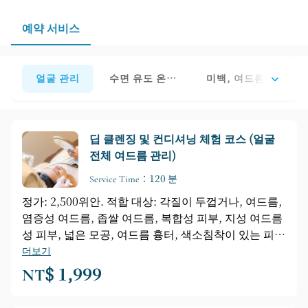
있습니다.
예약 서비스
얼굴 관리
수면 유도 온열 근육 마사지
미백, 여드름 제거, 
딥 클렌징 및 컨디셔닝 체험 코스 (얼굴
전체 여드름 관리)
Service Time：120 분
정가: 2,500위안. 적합 대상: 각질이 두껍거나, 여드름,
염증성 여드름, 좁쌀 여드름, 복합성 피부, 지성 여드름
성 피부, 넓은 모공, 여드름 흉터, 색소침착이 있는 피
부. 코스 구성: 딥 클렌징 → 순한 각질 제거 → 여드름
더보기
관리 → 고효율 앰플 → 에너지 스펙트럼 → 수분 젤 마
NT$ 1,999
스크/녹조류 소프트 마스크 (코스 구성은 개인의 피부
상태에 따라 조정됩니다). 첫 방문 고객께는 사전 예약