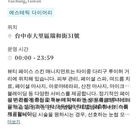
Taichung,Taiwan
에스테틱 다이어리
위치
台中市大里區瑞和街31號
운영 시간
00:00 - 23:59
뷰티 페이스 스킨 매니지먼트는 타이중 다리구 루이허 거
리에 위치해 있습니다. 피부 관리, 페이셜 스파, 여드름 치
료, 페이셜 마사지, 아로마테라피, 산전 마사지, 마이크로
블레이딩 등 다양한 서비스를 제공합니다. 정기적인 페이
피부 관리에 중점을 두는 예약이라면, 여드름, 뾰루지 또
셜 관리를 원하는 고객부터 피부와 눈썹 문제를 동시에 해
결하고 싶은 고객까지 모두에게 적합한 맞춤형 서비스를
는 보습 등 원하는 관리 방법을 먼저 말씀해 주세요. 마이
제공합니다.
크로블레이딩 시술을 원하시는 경우, 선호하는 눈썹 모양
과 메이크업 스타일을 미리 준비해 오시면 도움이 됩니
더보기
다. 예약 시 시술 내용과 가능한 시간을 확정하시면, 더욱
체계적인 페이셜 케어, 휴식, 메이크업 계획을 세우실 수