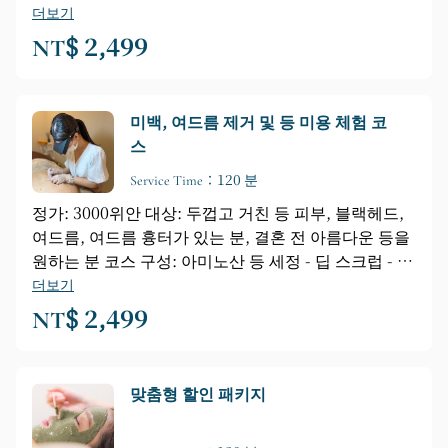
피부 관리와 스트레스 해소를 결합한 최고급 코스입니
더보기
다. 어깨와 목부터 얼굴과 머리까지, 온열 기기를 이용
NT$ 2,499
한 심부 지압 마사지, 허브 에센셜 오일을 사용한 심신
이완, 그리고 레몬그라스 에센셜 오일 마스크를 통해
피부 산소 공급을 촉진합니다. (심한 여드름이나 알레
미백, 여드름 제거 및 등 미용 체험 코
르기성 피부에는 적합하지 않습니다.)
스
Service Time：120 분
정가: 3000위안 대상: 두껍고 거친 등 피부, 블랙헤드,
여드름, 여드름 흉터가 있는 분, 결혼 전 아름다운 등을
원하는 분 코스 구성: 아미노산 등 세정 - 딥 스크럽 - 블
랙헤드 및 여드름 관리 - 녹조류 미백 등 마스크 - 에센
더보기
셜 오일 마사지
NT$ 2,499
맞춤형 할인 패키지