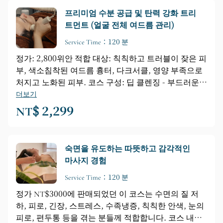
필수인 추가 서비스를 제공합니다. 추가 서비스를 원하
프리미엄 수분 공급 및 탄력 강화 트리
시면 "추가 서비스"를 선택하세요.
트먼트 (얼굴 전체 여드름 관리)
Service Time：120 분
정가: 2,800위안 적합 대상: 칙칙하고 트러블이 잦은 피
부, 색소침착된 여드름 흉터, 다크서클, 영양 부족으로
처지고 노화된 피부. 코스 구성: 딥 클렌징 - 부드러운
각질 제거 - 고성능 리바이탈라이징 앰플과 초음파 마
더보기
사지를 이용한 얼굴 전체 여드름 관리 - 페이셜 세럼 도
NT$ 2,299
포 (마사지기가 초당 백만 번 진동하여 앰플 흡수율을
50~70%까지 극대화하여 피부를 매끄럽고 윤기 있고
탄력 있게 가꿔줍니다). 첫 방문 고객에게는 특별 추가
숙면을 유도하는 따뜻하고 감각적인
서비스를 제공합니다. 사전 예약 필수입니다. 추가 서
마사지 경험
비스를 원하시면 "추가 서비스"를 선택하세요.
Service Time：120 분
정가 NT$3000에 판매되었던 이 코스는 수면의 질 저
하, 피로, 긴장, 스트레스, 수족냉증, 칙칙한 안색, 눈의
피로, 편두통 등을 겪는 분들께 적합합니다. 코스 내용: