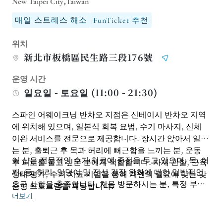
New Taipei City,Taiwan
매일 스트레스 해소
FunTicket 추천
위치
新北市板橋區民生路三段176號
운영 시간
일요일 - 토요일 (11:00 - 21:30)
스파인 어웨이크닝 반차오 지점은 신베이시 반차오 지역
에 위치해 있으며, 일본식 회복 요법, 수기 마사지, 신체
이완 서비스를 전문으로 제공합니다. 장시간 앉아서 일하
는 분, 출퇴근 후 목과 허리에 뻐근함을 느끼는 분, 운동
이 샵은 전문적인 수기 치료에 중점을 두고 있으며, 목, 어
후 피로를 풀고 싶은 분에게 적합합니다. 자세 관찰, 근육
깨, 등, 허리, 엉덩이 및 전신 긴장 완화에 대한 일반적인
상태 평가, 수기 치료 기법을 통해 개인의 필요에 맞는 맞
요구 사항을 충족합니다. 처음 방문하시는 분, 특정 부위
춤형 프로그램을 제공합니다.
를 집중적으로 관리하고 싶으신 분, 또는 정기적인 휴식
더보기
루틴을 만들고 싶으신 분은 사전에 예약하시고 이용 가능
한 서비스에 대해 문의하여 개인의 필요에 맞는 적절한 시