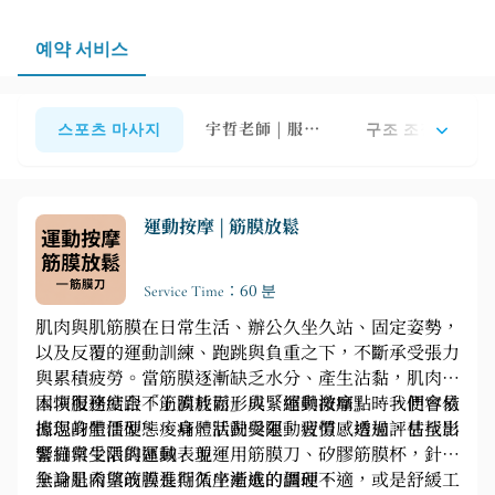
예약 서비스
스포츠 마사지
宇哲老師 | 服務項目
구조 조정 및 장력
運動按摩 | 筋膜放鬆
Service Time：60 분
肌肉與肌筋膜在日常生活、辦公久坐久站、固定姿勢，
以及反覆的運動訓練、跑跳與負重之下，不斷承受張力
與累積疲勞。當筋膜逐漸缺乏水分、產生沾黏，肌肉也
因恢復速度跟不上消耗而形成緊縮與激痛點時，便容易
本項服務結合「筋膜放鬆」與「運動按摩」，我們會依
出現身體僵硬、痠痛、活動受限、疲勞感增加，甚至影
據您的生活型態、身體狀況與運動習慣，透過評估找出
響日常生活與運動表現。
緊繃與受限的區域，並運用筋膜刀、矽膠筋膜杯，針對
全身肌肉與筋膜進行循序漸進的調理。
無論是希望改善長期久坐造成的僵硬不適，或是舒緩工