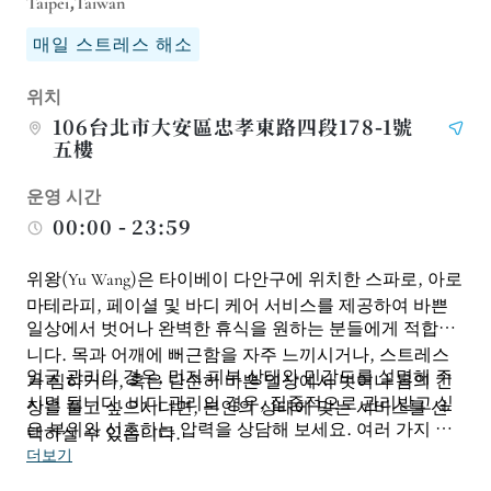
Taipei,Taiwan
매일 스트레스 해소
위치
106台北市大安區忠孝東路四段178-1號
五樓
운영 시간
00:00 - 23:59
위왕(Yu Wang)은 타이베이 다안구에 위치한 스파로, 아로
마테라피, 페이셜 및 바디 케어 서비스를 제공하여 바쁜
일상에서 벗어나 완벽한 휴식을 원하는 분들에게 적합합
니다. 목과 어깨에 뻐근함을 자주 느끼시거나, 스트레스
얼굴 관리의 경우, 먼저 피부 상태와 민감도를 설명해 주
가 심하거나, 혹은 단순히 바쁜 일상에서 벗어나 몸의 긴
시면 됩니다. 바디 관리의 경우, 집중적으로 관리받고 싶
장을 풀고 싶으시다면, 본인의 상태에 맞는 서비스를 선
은 부위와 선호하는 압력을 상담해 보세요. 여러 가지 서
택하실 수 있습니다.
비스를 한꺼번에 예약하는 것보다 그날 가장 필요한 휴식
더보기
에 집중하는 것이 훨씬 만족스러운 경험이 될 수 있습니